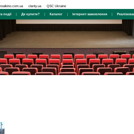
realkino.com.ua
clarity.ua
QSC Ukraine
а події
|
Де купити?
|
Каталог
|
Інтернет-замовлення
|
Реалізова