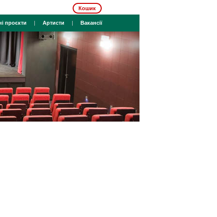
Кошик
ні проєкти
|
Артисти
|
Вакансії