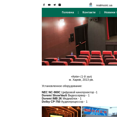
realmusic.ua
Головна
|
Контакти
|
Новини т
«Київ» (1-й зал)
м. Харків, 2013 рік.
Установленное оборудование:
NEC NC-900С
Цифровой кинопроектор -1
Doremi ShowVault
Видеосервер - 1
Doremi IMB 2К
Медиаблок - 1
Dolby CР-750
Аудиопроцессор - 1