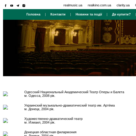
realmusic.ua
realkino.com.ua
clarity.ua
Головна
|
Контакти
|
Новини та події
|
Де купити?
Одесский Национальный Академический Театр Оперы и Балета
м. Одесса, 2008 рік.
Украинский музыкально-драматический театр им. Артёма
м. Донецк, 2004 рік.
Художественно-драматический театр
м. Измаил, 2004 рік.
Донецкая областная филармония
м. Донецк, 2004 рік.