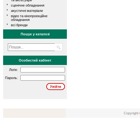
та аксесуари
сценічне обладнання
акустичні матеріали
відео та кінопроекційне
обладнання
всі бренди
Пошук у каталозі
Особистий кабінет
Логін:
Пароль:
Copyright