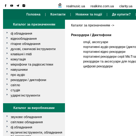
realmusic.ua
realkino.com.ua
clarity.ua
Головна
|
Контакти
|
Новини та події
|
Де купити?
Каталог за призначенням
Каталог за призначенням
->
dj обладнання
Рекордери / Диктофони
відеообладнання
опції, аксесуари
гітарне обладнання
портативні аудіо рекордери (дикт
духові, смичкові інструменти
портативні відео рекордери
клавішні і midi
портативні рекордери серії MicTra
комутація
рекордери та аксесуари для подк
мікрофони та радіосистеми
цифрові рекордери
навушники
про аудіо
рекордери / диктофони
світло
студія
ударні інструменти
Каталог за виробниками
звукове обладнання
світлове обладнання
dj обладнання
музичні інструменти, обладнання