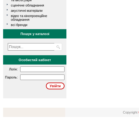
та аксесуари
сценічне обладнання
акустичні матеріали
відео та кінопроекційне
обладнання
всі бренди
Пошук у каталозі
Особистий кабінет
Логін:
Пароль:
Copyright