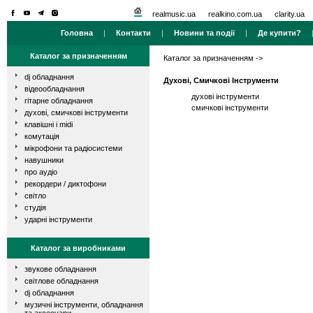
realmusic.ua
realkino.com.ua
clarity.ua
Головна
|
Контакти
|
Новини та події
|
Де купити?
Каталог за призначенням
Каталог за призначенням
->
dj обладнання
Духові, Смичкові Інструменти
відеообладнання
духові інструменти
гітарне обладнання
смичкові інструменти
духові, смичкові інструменти
клавішні і midi
комутація
мікрофони та радіосистеми
навушники
про аудіо
рекордери / диктофони
світло
студія
ударні інструменти
Каталог за виробниками
звукове обладнання
світлове обладнання
dj обладнання
музичні інструменти, обладнання