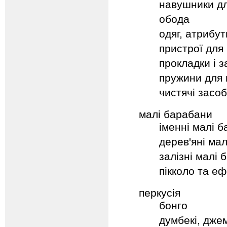
навушники дл
обода
одяг, атрибут
пристрої для
прокладки і з
пружини для 
чистячі засо
малі барабани
іменні малі 
дерев'яні ма
залізні малі
пікколо та е
перкусія
бонго
думбекі, дже