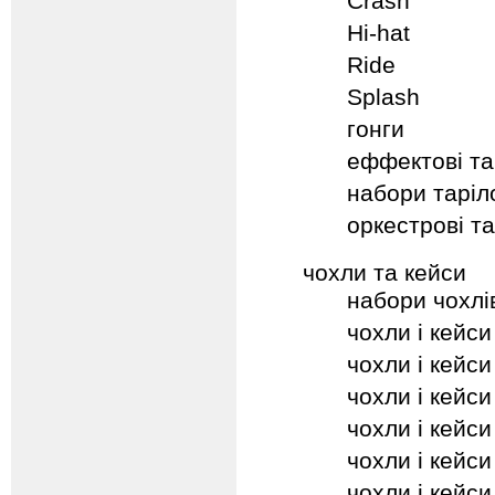
Crash
Hi-hat
Ride
Splash
гонги
еффектові та
набори таріл
оркестрові та
чохли та кейси
набори чохлів
чохли і кейси
чохли і кейс
чохли і кейс
чохли і кейси
чохли і кейси
чохли і кейси