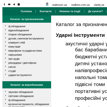
realmusic.ua
realkino.com.ua
clarity.ua
Головна
|
Контакти
|
Новини та події
|
Де купити?
Каталог за призначенням
Каталог за призначе
dj обладнання
відеообладнання
Ударні Інструменти
гітарне обладнання
духові, смичкові інструменти
акустичні ударні
клавішні і midi
комутація
бас барабан
мікрофони та радіосистеми
навушники
бюджетні уст
про аудіо
дитячі устан
рекордери / диктофони
світло
напівпрофесі
студія
ударні інструменти
напольні том
підвісні томи
Каталог за виробниками
портативні у
звукове обладнання
світлове обладнання
професійні у
dj обладнання
музичні інструменти, обладнання