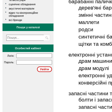
барабанні палич
та аксесуари
сценічне обладнання
дерев'яні ба
акустичні матеріали
відео та кінопроекційне
змінні части
обладнання
всі бренди
маллети
Пошук у каталозі
родси
синтетичні б
щітки та комб
Особистий кабінет
електронні устан
Логін:
драм машин
Пароль:
драм модулі
електронні у
конверсійні п
запасні частини 
болти і запас
запасні част