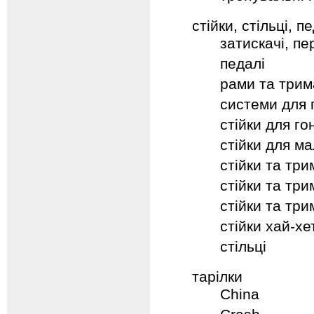
стійки, стільці, п
затискачі, пе
педалі
рами та трим
системи для п
стійки для гон
стійки для м
стійки та три
стійки та три
стійки та три
стійки хай-хет
стільці
тарілки
China