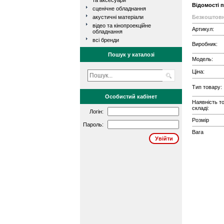
та аксесуари
Відомості 
сценічне обладнання
акустичні матеріали
Безкоштовн
відео та кінопроекційне
Артикул:
обладнання
всі бренди
Виробник:
Пошук у каталозі
Модель:
Ціна:
Тип товару:
Особистий кабінет
Наявність т
складі:
Логін:
Розмір
Пароль:
Вага