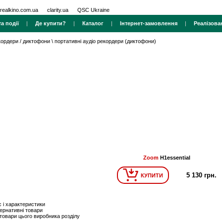
realkino.com.ua
clarity.ua
QSC Ukraine
а події
|
Де купити?
|
Каталог
|
Інтернет-замовлення
|
Реалізова
кордери / диктофони
\
портативні аудіо рекордери (диктофони)
Zoom
H1essential
5 130 грн.
КУПИТИ
 і характеристики
ернативні товари
 товари цього виробника розділу