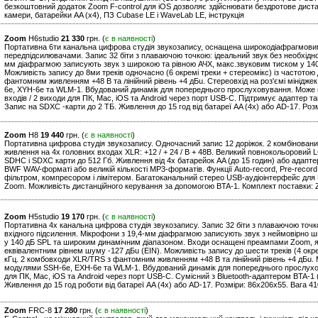
безкоштовний додаток Zoom F-control для iOS дозволяє здійснювати бездротове диста
камери, батарейки AA (x4), ПЗ Cubase LE і WaveLab LE, інструкція
Zoom
H6studio
21 330
грн. (
є в наявності
)
Портативна 6ти канальна цифрова студія звукозапису, оснащена широкодіафрагмови
передпідсилювачами. Запис 32 біти з плаваючою точкою: ідеальний звук без необхідно
мм діафрагмою записують звук з широкою та рівною АЧХ, макс.звуковим тиском у 14
Можливість запису до 8ми треків одночасно (6 окремі треки + стереомікс) із частотою
фантомним живленням +48 В та лінійний рівень +4 дБu. Стереовхід на роз'ємі мінідже
6e, XYH-6e та WLM-1. Вбудований динамік для попереднього прослуховування. Може в
входів / 2 виходи для ПК, Mac, iOS та Android через порт USB-C. Підтримує адаптер т
Запис на SDXC -карти до 2 ТБ. Живлення до 15 год від батареї AA (4x) або AD-17. Роз
Zoom
H8
19 440
грн. (
є в наявності
)
Портативна цифрова студія звукозапису. Одночасний запис 12 доріжок. 2 комбіновани
живлення на 4х головних входах XLR: +12 / + 24 / В + 48В. Великий повнокольоровий 
SDHC і SDXC карти до 512 Гб. Живлення від 4х батарейок AA (до 15 годин) або адаптер 
BWF WAV-форматі або великій кількості MP3-форматів. Функції Auto-record, Pre-record
фільтром, компресором і лімітером. Багатоканальний стерео USB-аудіоінтерфейс для 
Zoom. Можливість дистанційного керування за допомогою BTA-1. Комплект поставки: Z
Zoom
H5studio
19 170
грн. (
є в наявності
)
Портативна 4х канальна цифрова студія звукозапису. Запис 32 біти з плаваючою точк
вхідного підсилення. Мікрофони з 19,4-мм діафрагмою записують звук з неймовірно
у 140 дБ SPL та широким динамічним діапазоном. Входи оснащені преампами Zoom, як
еквівалентним рівнем шуму -127 дБu (EIN). Можливість запису до шести треків (4 окрем
кГц. 2 комбовходи XLR/TRS з фантомним живленням +48 В та лінійний рівень +4 дБu. М
модулями SSH-6e, EXH-6e та WLM-1. Вбудований динамік для попереднього прослухов
для ПК, Mac, iOS та Android через порт USB-C. Сумісний з Bluetooth-адаптером BTA-1
Живлення до 15 год роботи від батареї AA (4x) або AD-17. Розміри: 86х206х55. Вага 41
Zoom
FRC-8
17 280
грн. (
є в наявності
)