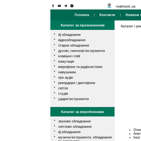
realmusic.ua
Головна
|
Контакти
|
Новини т
Каталог за призначенням
Каталог
\
ре
dj обладнання
відеообладнання
гітарне обладнання
духові, смичкові інструменти
клавішні і midi
комутація
мікрофони та радіосистеми
навушники
про аудіо
рекордери / диктофони
світло
студія
ударні інструменти
Каталог за виробниками
звукове обладнання
світлове обладнання
Опис
dj обладнання
Альт
Інші
музичні інструменти, обладнання