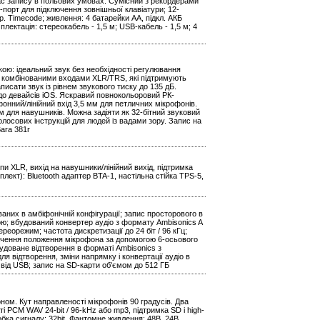
 час запису в польових умовах. Сумісний з рекордерами
-порт для підключення зовнішньої клавіатури; 12-
пр. Timecode; живлення: 4 батарейки AA, підкл. АКБ
лектація: стереокабель - 1,5 м; USB-кабель - 1,5 м; 4
ою: ідеальний звук без необхідності регулювання
 комбінованими входами XLR/TRS, які підтримують
исати звук із рівнем звукового тиску до 135 дБ.
до девайсів iOS. Яскравий повнокольоровий РК-
онний/лінійний вхід 3,5 мм для петличних мікрофонів.
м для навушників. Можна задіяти як 32-бітний звуковий
олосових інструкцій для людей із вадами зору. Запис на
ага 381г
пи XLR, вихід на навушники/лінійний вихід, підтримка
лект): Bluetooth адаптер BTA-1, настільна стійка TPS-5,
них в амбіфонічній конфігурації; запис просторового в
ою; вбудований конвертер аудіо з формату Ambisonics A
реорежим; частота дискретизації до 24 біт / 96 кГц;
значення положення мікрофона за допомогою 6-осьового
удоване відтворення в форматі Ambisonics з
 відтворення, зміни напрямку і конвертації аудіо в
 від USB; запис на SD-карти об'ємом до 512 ГБ
ом. Кут направленості мікрофонів 90 градусів. Два
і PCM WAV 24-bit / 96-kHz або mp3, підтримка SD і high-
робка сигналу: 32bit. Фантомне живлення: 48В, 24В.