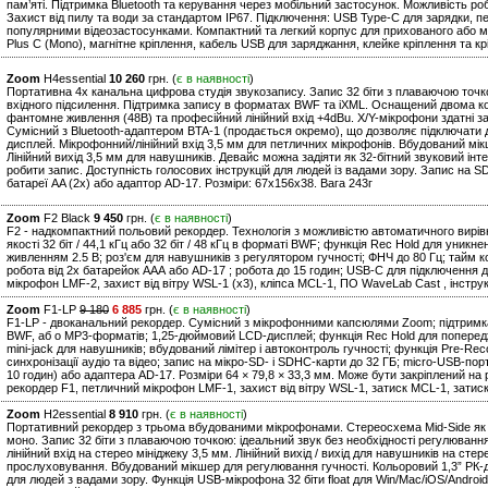
пам’яті. Підтримка Bluetooth та керування через мобільний застосунок. Можливість р
Захист від пилу та води за стандартом IP67. Підключення: USB Type-C для зарядки, п
популярними відеозастосунками. Компактний та легкий корпус для прихованого або мобі
Plus C (Mono), магнітне кріплення, кабель USB для заряджання, клейке кріплення та крі
Zoom
H4essential
10 260
грн. (
є в наявності
)
Портативна 4х канальна цифрова студія звукозапису. Запис 32 біти з плаваючою точк
вхідного підсилення. Підтримка запису в форматах BWF та iXML. Оснащений двома к
фантомне живлення (48В) та професійний лінійний вхід +4dBu. X/Y-мікрофони здатні зап
Сумісний з Bluetooth-адаптером BTA-1 (продається окремо), що дозволяє підключати 
дисплей. Мікрофонний/лінійний вхід 3,5 мм для петличних мікрофонів. Вбудований мік
Лінійний вихід 3,5 мм для навушників. Девайс можна задіяти як 32-бітний звуковий інт
робити запис. Доступність голосових інструкцій для людей із вадами зору. Запис на S
батареї AA (2x) або адаптор AD-17. Розміри: 67х156х38. Вага 243г
Zoom
F2 Black
9 450
грн. (
є в наявності
)
F2 - надкомпактний польовий рекордер. Технологія з можливістю автоматичного вирів
якості 32 біт / 44,1 кГц або 32 біт / 48 кГц в форматі BWF; функція Rec Hold для уникн
живленням 2.5 В; роз'єм для навушників з регулятором гучності; ФНЧ до 80 Гц; тайм ко
робота від 2х батарейок ААА або AD-17 ; робота до 15 годин; USB-C для підключення д
мікрофон LMF-2, захист від вітру WSL-1 (х3), кліпса MCL-1, ПО WaveLab Cast , інструкц
Zoom
F1-LP
9 180
6 885
грн. (
є в наявності
)
F1-LP - двоканальний рекордер. Сумісний з мікрофонними капсюлями Zoom; підтримка а
BWF, аб о MP3-форматів; 1,25-дюймовий LCD-дисплей; функція Rec Hold для попередж
mini-jack для навушників; вбудований лімітер і автоконтроль гучності; функція Pre-R
синхронізації аудіо та відео; запис на мікро-SD- і SDHC-карти до 32 ГБ; micro-USB-пор
10 годин) або адаптера AD-17. Розміри 64 × 79,8 × 33,3 мм. Може бути закріплений на 
рекордер F1, петличний мікрофон LMF-1, захист від вітру WSL-1, затиск MCL-1, затиск
Zoom
H2essential
8 910
грн. (
є в наявності
)
Портативний рекордер з трьома вбудованими мікрофонами. Стереосхема Mid-Side як фр
моно. Запис 32 біти з плаваючою точкою: ідеальний звук без необхідності регулювання
лінійний вхід на стерео мініджеку 3,5 мм. Лінійний вихід / вихід для навушників на ст
прослуховування. Вбудований мікшер для регулювання гучності. Кольоровий 1,3” РК-д
для людей з вадами зору. Функція USB-мікрофона 32 біти float для Win/Mac/iOS/Androi