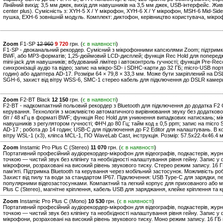
Лінійний вихід: 3,5 мм джек, вихід для навушників на 3,5 мм джек, USB-інтерфейс. Жи
center plus). Сумісність з: XYH-5 X / Y мікрофон, XYH-6 X / Y мікрофон, MSH-6 Mid-S
пушка, EXH-6 зовнішній модуль. Комплект: диктофон, керівництво користувача, мікро
Zoom
F1-SP
12 960
9 720
грн. (
є в наявності
)
F1-SP - двоканальний рекордер. Сумісний з мікрофонними капсюлями Zoom; підтримка а
BWF, або MP3-форматів; 1,25-дюймовий LCD-дисплей; функція Rec Hold для попередже
mini-jack для навушників; вбудований лімітер і автоконтроль гучності; функція Pre-R
синхронізації аудіо та відео; запис на мікро-SD- і SDHC-карти до 32 ГБ; micro-USB пор
годин) або адаптера AD-17. Розміри 64 × 79,8 × 33,3 мм. Може бути закріплений на D
SGH-6, захист від вітру WSS-6, SMC-1 стерео кабель для підключення до DSLR камери
Zoom
F2-BT Black
12 150
грн. (
є в наявності
)
F2-BT - надкомпактний польовий рекордер з Bluetooth для підключення до додатка F2 
керування. Технологія з можливістю автоматичного вирівнювання звуку без додаткового 
біт / 48 кГц в форматі BWF; функція Rec Hold для уникнення випадкових натискань; мі
навушників з регулятором гучності; ФНЧ до 80 Гц; тайм код ± 0,5 ppm; запис на micro
AD-17 ; робота до 14 годин; USB-C для підключення до F2 Editor для налаштувань. В к
вітру WSL-1 (х3), кліпса MCL-1, ПО WaveLab Cast, інструкція. Розмір: 57.5х22.4x46.4 мм
Zoom
Instamic Pro Plus C (Stereo)
11 070
грн. (
є в наявності
)
Портативний професійний аудіорекордер-мікрофон для відеографів, подкастерів, журна
точкою — чистий звук без кліпінгу та необхідності налаштування рівня гейну. Запис у
мікрофони, розраховані на високий рівень звукового тиску. Стерео режим запису. 16 Г
пам’яті. Підтримка Bluetooth та керування через мобільний застосунок. Можливість р
Захист від пилу та води за стандартом IP67. Підключення: USB Type-C для зарядки, п
популярними відеозастосунками. Компактний та легкий корпус для прихованого або мобі
Plus C (Stereo), магнітне кріплення, кабель USB для заряджання, клейке кріплення та к
Zoom
Instamic Pro Plus C (Mono)
10 530
грн. (
є в наявності
)
Портативний професійний аудіорекордер-мікрофон для відеографів, подкастерів, журна
точкою — чистий звук без кліпінгу та необхідності налаштування рівня гейну. Запис у
мікрофони, розраховані на високий рівень звукового тиску. Моно режим запису. 16 ГБ 