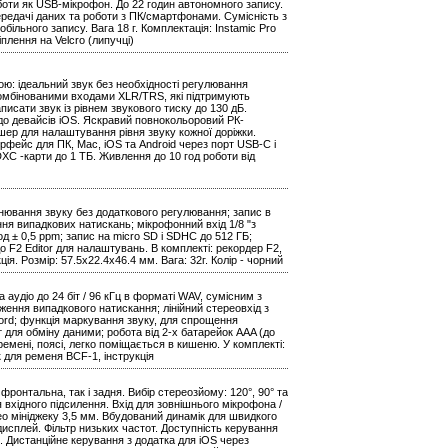
оботи як USB-мікрофон. До 22 годин автономного запису.
ередачі даних та роботи з ПК/смартфонами. Сумісність з
льного запису. Вага 18 г. Комплектація: Instamic Pro
плення на Velcro (липучці)
ою: ідеальний звук без необхідності регулювання
омбінованими входами XLR/TRS, які підтримують
исати звук із рівнем звукового тиску до 130 дБ.
до девайсів iOS. Яскравий повнокольоровий РК-
шер для налаштування рівня звуку кожної доріжки.
ерфейс для ПК, Mac, iOS та Android через порт USB-C і
DXC -карти до 1 ТБ. Живлення до 10 год роботи від
нювання звуку без додаткового регулювання; запис в
ення випадкових натискань; мікрофонний вхід 1/8 "з
д ± 0,5 ppm; запис на micro SD і SDHC до 512 ГБ;
о F2 Editor для налаштувань. В комплекті: рекордер F2,
ія. Розмір: 57.5х22.4x46.4 мм. Вага: 32г. Колір - чорний
удіо до 24 біт / 96 кГц в форматі WAV, сумісним з
ення випадкового натискання; лінійний стереовхід з
ecord; функція маркування звуку, для спрощення
т для обміну даними; робота від 2-х батарейок AAA (до
ремені, поясі, легко поміщається в кишеню. У комплекті:
 для ременя BCF-1, інструкція
онтальна, так і задня. Вибір стереозйому: 120°, 90° та
 вхідного підсилення. Вхід для зовнішнього мікрофона /
ерео мініджеку 3,5 мм. Вбудований динамік для швидкого
исплей. Фільтр низьких частот. Доступність керування
d. Дистанційне керування з додатка для iOS через