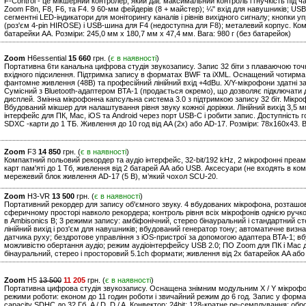
F-Control - це мікшерний контролер, який дає максимальний контроль і гнучкість під
Zoom F8n, F8, F6, та F4. 9 60-мм фейдерів (8 + майстер); ¼" вхід для навушників; USB
сегментні LED-індикатори для моніторингу каналів і рівнів вихідного сигналу; кнопки у
(роз'єм 4-pin HIROSE) і USB-шина для F4 (недоступна для F8); металевий корпус. Комп
батарейки AA. Розміри: 245,0 мм x 180,7 мм x 47,4 мм. Вага: 980 г (без батарейок)
Zoom
H6essential
15 660
грн. (
є в наявності
)
Портативна 6ти канальна цифрова студія звукозапису. Запис 32 біти з плаваючою точк
вхідного підсилення. Підтримка запису в форматах BWF та iXML. Оснащений чотирма
фантомне живлення (48В) та професійний лінійний вхід +4dBu. X/Y-мікрофони здатні зап
Сумісний з Bluetooth-адаптером BTA-1 (продається окремо), що дозволяє підключати 
дисплей. Змінна мікрофонна капсульна система 3.0 з підтримкою запису 32 біт. Мікроф
Вбудований мікшер для налаштування рівня звуку кожної доріжки. Лінійний вихід 3,5 м
інтерфейс для ПК, Mac, iOS та Android через порт USB-C і робити запис. Доступність г
SDXC -карти до 1 ТБ. Живлення до 10 год від AA (2x) або AD-17. Розміри: 78х160х43. В
Zoom
F3
14 850
грн. (
є в наявності
)
Компактний польовий рекордер та аудіо інтерфейс, 32-bit/192 kHz, 2 мікрофонні преам
карт пам'яті до 1 Тб, живлення від 2 батарей АА або USB. Аксесуари (не входять в комп
мережевий блок живлення AD-17 (5 В), м’який чохол SCU-20.
Zoom
H3-VR
13 500
грн. (
є в наявності
)
Портативний рекордер для запису об'ємного звуку. 4 вбудованих мікрофона, розташова
сферичному просторі навколо рекордера; контроль рівня всіх мікрофонів однією ручк
в Ambisonics B; 3 режими запису: амбіфонічний, стерео бінауральний і стандартний сте
лінійний вихід і роз'єм для навушників; вбудований генератор тону; автоматичне ви
датчика руху; бездротове управління з iOS-пристрої за допомогою адаптера BTA-1; вб
можливістю обертання аудіо; режим аудіоінтерфейсу USB 2.0; ПО Zoom для ПК і Mac для
бінауральний, стерео і просторовий 5.1ch формати; живлення від 2х батарейок AA або
Zoom
H5
13 500
11 205
грн. (
є в наявності
)
Портативна цифрова студія звукозапису. Оснащена знімним модульним X / Y мікрофон
режими роботи: економ до 11 годин роботи і звичайний режим до 6 год. Запис у формат
capacity SDHC до 32 Гб. A / D, D / A. Конвектор: 24bit; 128-кратне ре-семплування; об