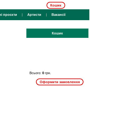
Кошик
ні проєкти
|
Артисти
|
Вакансії
Кошик
Всього:
0
грн.