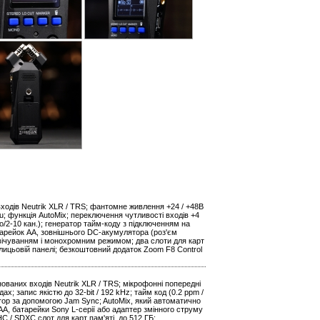
 входів Neutrik XLR / TRS; фантомне живлення +24 / +48В
u; функція AutoMix; переключення чутливості входів +4
reo/2-10 кан.); генератор тайм-коду з підключенням на
атарейок АА, зовнішнього DC-акумулятора (роз'єм
вічуванням і монохромним режимом; два слоти для карт
 лицьовій панелі; безкоштовний додаток Zoom F8 Control
ованих входів Neutrik XLR / TRS; мікрофонні попередні
х; запис якістю до 32-bit / 192 kHz; тайм код (0.2 ppm /
-drop за допомогою Jam Sync; AutoMix, який автоматично
АА, батарейки Sony L-серії або адаптер змінного струму
C / SDXC слот для карт пам'яті, до 512 ГБ;