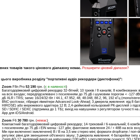
вних товарів такого цінового діапазону немає.
Розширити ціновий діапазон?
и цього виробника розділу "портативні аудіо рекордери (диктофони)":
Zoom
F8n Pro
53 190
грн. (
є в наявності
)
Багатодоріжковий цифровий рекордер 32-бітний; 10 треків / 8 каналів; 8 комбінованих
на всіх входах; передпідсилювачі з посиленням до 75 дБ і шумовим порогом < -127 dB
дБ XLR і TRS; запис 16/24/32-біт / 44.1, 47.952, 48, 48.048, 88.2, 96, 192 кГц (mono/ste
BNC-роз'ємах; гібридні ліммітери Advanced Look-Ahead; 3 джерела живлення: від 8 б
HIROSE) або мережевого адаптера 12 В; 2,4-дюймовий кольоровий РК-дисплей з підс
SD / SDHC / SDXC (підтримка до 1 ТБ); вихід на навушники з регулятором гучності на
App для iOS/Android.
Zoom
F6
30 780
грн. (
немає
)
Компактний багатодоріжковий цифровий рекордер; 14-трековий / 6-канальний; 6 комбін
з посиленням до 75 дБ і EIN менш -127 дбн; фантомне живлення 24 / + 48В на всіх входа
Мін при включенні і виключенні) В / В на 3,5 мм стерео міні; формати dropframe / non
регулює рівні для зменшення об'ємного звуку; 3 джерела живлення: 4 батарейки типу 
Zoom AD-17; виділений вихід на навушники (100 мВт) з регулятором гучності; SD / SDH