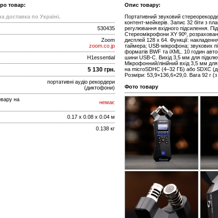
про товар:
Опис товару:
а доставка по Україні.
Портативний звуковий стереорекордер 
контент-мейкерів. Запис 32 біти з пл
530435
регулювання вхідного підсилення. П
Стереомікрофони XY 90º, розраховані
Zoom
дисплей 128 x 64. Функції: накладенн
zoom.co.jp
таймера; USB-мікрофона; звукових під
форматів BWF та iXML. 10 годин авто
H1essential
шини USB-C. Вихід 3,5 мм для підклю
Мікрофонний/лінійний вхід 3,5 мм дл
5 130 грн.
на microSDHC (4–32 ГБ) або SDXC (до
Розміри: 53,9×136,6×29,0. Вага 92 г (
портативні аудіо рекордери
Фото товару
(диктофони)
овару на
немає
0.17 x 0.08 x 0.04 м
0.138 кг