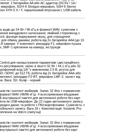
влення: 2 батарейки AA або AC адаптор (DC5V / 1A /
ide мікрофон, SGH-6 Shotgun мікрофон, SSH-6 Stereo
фон XYH-5 X / Y, паралоновий вітрозахист, USB-кабель
удіо до 24 біт / 96 кГц в форматі WAV, сумісним з
ння випадкового натискання; лінійний стереовход з
ecord; функція маркування звуку, для спрощення
т для обміну даними; робота від 2х батарейок AAA (до 10
SLR камери. У комплекті: рекордер F1, мікрофон-пушка
, SMF-1 кріплення на камеру, інструкція
Control для налаштування параметрів і дистанційного
регулювання; запис в якості 32 біт / 44,1 кГц або 32
крофонний вхід 1/8 "з живленням 2.5 В; роз'єм для
 SD і SDHC до 512 ГБ; робота від 2х батарейок ААА або
омплекті: рекордер F2-BT, мікрофон LMF-2, захист від
. Вага: 32г. Колір - чорний
лістів і контент-мейкерів. Запис 32 біти з плаваючою
 форматі WAV (48/96 кГц). 4 всеспрямовані вбудовані
Б внутрішньої пам’яті для автономної роботи без карт
оботи як USB-мікрофон. До 22 годин автономного запису.
ередачі даних та роботи з ПК/смартфонами. Сумісність з
льного запису. Вага 18 г. Комплектація: Instamic Pro
ріплення на Velcro (липучці)
лістів і контент-мейкерів. Запис 32 біти з плаваючою
 форматі WAV (48/96 кГц). 4 всеспрямовані вбудовані
внутрішньої пам’яті для автономної роботи без карт