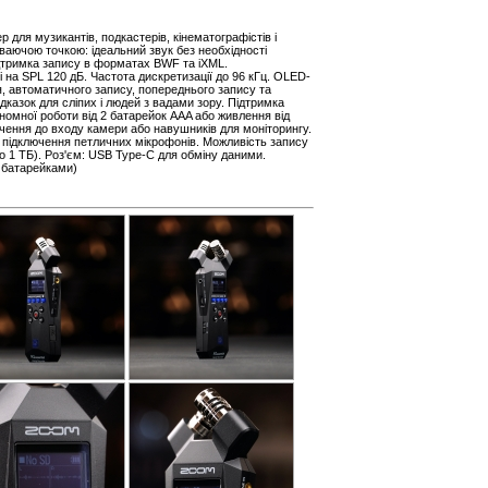
для музикантів, подкастерів, кінематографістів і
аваючою точкою: ідеальний звук без необхідності
ідтримка запису в форматах BWF та iXML.
 на SPL 120 дБ. Частота дискретизації до 96 кГц. OLED-
я, автоматичного запису, попереднього запису та
казок для сліпих і людей з вадами зору. Підтримка
номної роботи від 2 батарейок AAA або живлення від
чення до входу камери або навушників для моніторингу.
я підключення петличних мікрофонів. Можливість запису
 1 ТБ). Роз'єм: USB Type-C для обміну даними.
з батарейками)