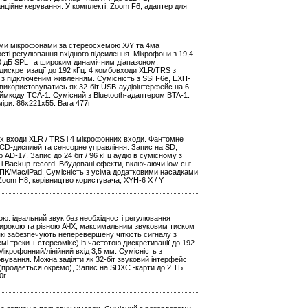
нційне керування. У комплекті: Zoom F6, адаптер для
ми мікрофонами за стереосхемою X/Y та 4ма
сті регулювання вхідного підсилення. Мікрофони з 19,4-
0 дБ SPL та широким динамічним діапазоном.
 дискретизації до 192 кГц. 4 комбовходи XLR/TRS з
к з підключеним живленням. Сумісність з SSH-6e, EXH-
икористовуватись як 32-біт USB-аудіоінтерфейс на 6
аймкоду TCA-1. Сумісний з Bluetooth-адаптером BTA-1.
міри: 86х221х55. Вага 477г
х входи XLR / TRS і 4 мікрофонних входи. Фантомне
LCD-дисплей та сенсорне управління. Запис на SD,
AD-17. Запис до 24 біт / 96 кГц аудіо в сумісному з
 і Backup-record. Вбудовані ефекти, включаючи low-cut
ПК/Mac/iPad. Сумісність з усіма додатковими насадками
oom H8, керівництво користувача, XYH-6 X / Y
ою: ідеальний звук без необхідності регулювання
 широкою та рівною АЧХ, максимальним звуковим тиском
і забезпечують неперевершену чіткість сигналу з
і треки + стереомікс) із частотою дискретизації до 192
ікрофонний/лінійний вхід 3,5 мм. Сумісність з
ування. Можна задіяти як 32-біт звуковий інтерфейс
 (продається окремо), Запис на SDXC -карти до 2 ТБ.
0г