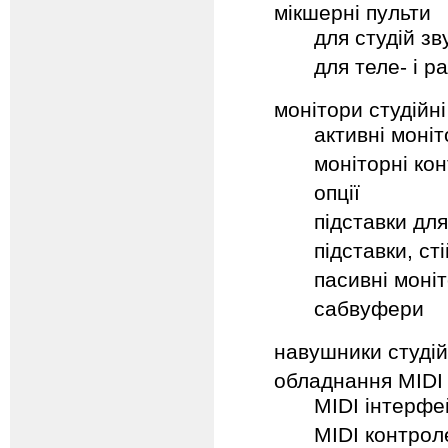
мікшерні пульти
для студій з
для теле- і ра
монітори студійні
активні моні
моніторні ко
опції
підставки для
підставки, ст
пасивні моні
сабвуфери
навушники студій
обладнання MIDI 
MIDI інтерфе
MIDI контрол