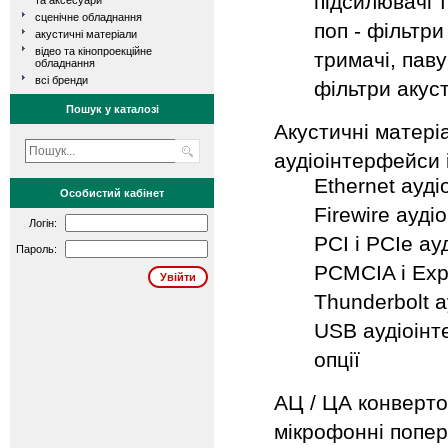
підсилювачі 
та аксесуари
сценічне обладнання
поп - фільтри
акустичні матеріали
відео та кінопроекційне
тримачі, паву
обладнання
всі бренди
фільтри акус
Пошук у каталозі
Акустичні матері
аудіоінтерфейси і
Ethernet ауд
Особистий кабінет
Firewire ауд
Логін:
PCI і PCIe ау
Пароль:
PCMCIA і Exp
Thunderbolt 
USB аудіоін
опції
АЦ / ЦА конвертор
мікрофонні попер