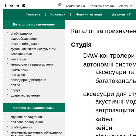
realmusic.ua
realkino.com.ua
clarity.ua
Головна
|
Контакти
|
Новини та події
|
Де купити?
Каталог за призначенням
Каталог за призначе
dj обладнання
відеообладнання
Студія
гітарне обладнання
духові, смичкові інструменти
DAW-контролери
клавішні і midi
комутація
автономні систем
мікрофони та радіосистеми
навушники
аксесуари та
про аудіо
багатоканаль
рекордери / диктофони
світло
студія
аксесуари для ст
ударні інструменти
акустичні мо
Каталог за виробниками
ветрозащита
звукове обладнання
кабелі
світлове обладнання
кейси
dj обладнання
музичні інструменти, обладнання