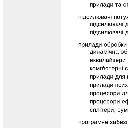
прилади та о
підсилювачі поту
підсилювачі 
підсилювачі 
прилади обробки 
динамічна об
еквалайзери
комп'ютерні 
прилади для 
прилади псих
процесори дл
процесори еф
сплітери, су
програмне забез