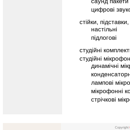
саунд пакети 
цифрові звуко
стійки, підставки,
настільні
підлогові
студійні комплект
студійні мікрофо
динамічні мі
конденсаторн
лампові мікр
мікрофонні к
стрічкові мі
Copyright