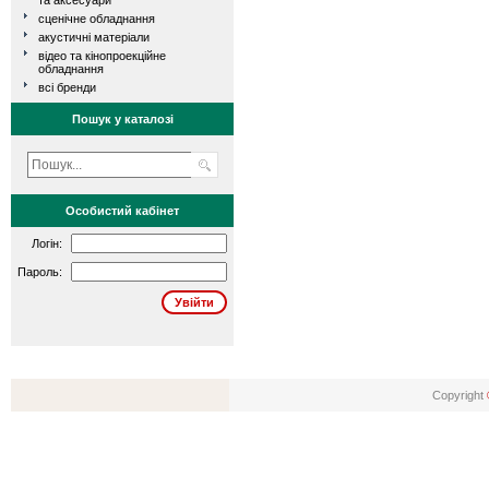
та аксесуари
сценічне обладнання
акустичні матеріали
відео та кінопроекційне
обладнання
всі бренди
Пошук у каталозі
Особистий кабінет
Логін:
Пароль:
Copyright