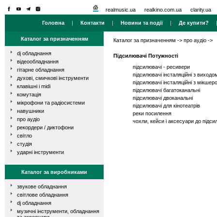
realmusic.ua
realkino.com.ua
clarity.ua
Головна
|
Контакти
|
Новини та події
|
Де купити?
Каталог за призначенням
Каталог за призначенням
->
про аудіо
->
dj обладнання
Підсилювачі Потужності
відеообладнання
підсилювачі - ресивери
гітарне обладнання
підсилювачі інсталяційні з виходо
духові, смичкові інструменти
підсилювачі інсталяційні з мікшер
клавішні і midi
підсилювачі багатоканальні
комутація
підсилювачі двоканальні
мікрофони та радіосистеми
підсилювачі для кінотеатрів
навушники
реки посилення
про аудіо
чохли, кейси і аксесуари до підс
рекордери / диктофони
світло
студія
ударні інструменти
Каталог за виробниками
звукове обладнання
світлове обладнання
dj обладнання
музичні інструменти, обладнання