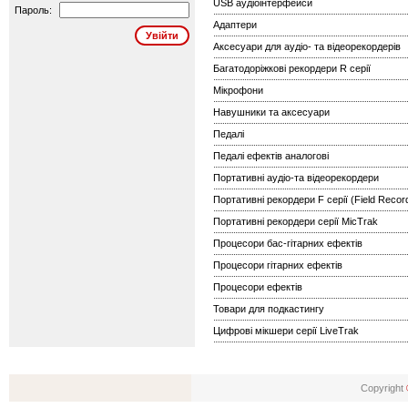
USB аудіоінтерфейси
Пароль:
Адаптери
Аксесуари для аудіо- та відеорекордерів
Багатодоріжкові рекордери R серії
Мікрофони
Навушники та аксесуари
Педалі
Педалі ефектів аналогові
Портативні аудіо-та відеорекордери
Портативні рекордери F серії (Field Recor
Портативні рекордери серії MicTrak
Процесори бас-гітарних ефектів
Процесори гітарних ефектів
Процесори ефектів
Товари для подкастингу
Цифрові мікшери серії LiveTrak
Copyright