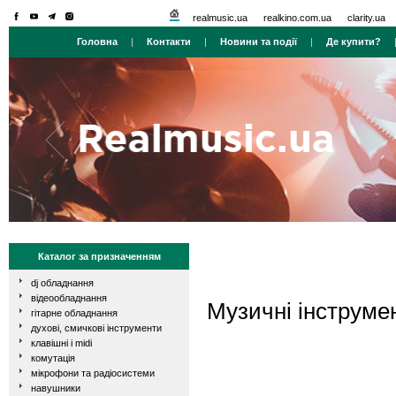
realmusic.ua
realkino.com.ua
clarity.ua
Головна
|
Контакти
|
Новини та події
|
Де купити?
Каталог за призначенням
dj обладнання
відеообладнання
Музичні інструме
гітарне обладнання
духові, смичкові інструменти
клавішні і midi
комутація
мікрофони та радіосистеми
навушники