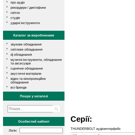
про аудіо
рекордери / диктофони
світло
студія
ударні інструменти
Каталог за виробниками
звукове обладнання
світлове обладнання
dj обладнання
музичні інструменти, обладнання
та аксесуари
сценічне обладнання
акустичні матеріали
відео та кінопроекційне
обладнання
всі бренди
Пошук у каталозі
Серії:
Особистий кабінет
THUNDERBOLT аудіоинтерфейс
Логін: