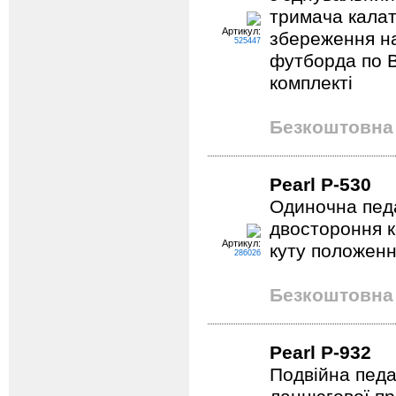
тримача калат
Артикул:
збереження на
525447
футборда по В
комплекті
Безкоштовна 
Pearl P-530
Одиночна педа
двостороння 
Артикул:
куту положенн
286026
Безкоштовна 
Pearl P-932
Подвійна пед