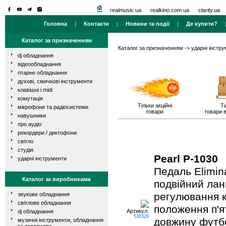
realmusic.ua
realkino.com.ua
clarity.ua
Головна
|
Контакти
|
Новини та події
|
Де купити?
Каталог за призначенням
Каталог за призначенням
->
ударні інстр
dj обладнання
відеообладнання
гітарне обладнання
духові, смичкові інструменти
клавішні і midi
комутація
Тільки акційні
Ті
мікрофони та радіосистеми
товари
товари в
навушники
про аудіо
рекордери / диктофони
світло
студія
Pearl P-1030
ударні інструменти
Педаль Elimin
Каталог за виробниками
подвійний лан
регулювання к
звукове обладнання
світлове обладнання
положення п'я
Артикул:
dj обладнання
530328
довжину футбо
музичні інструменти, обладнання