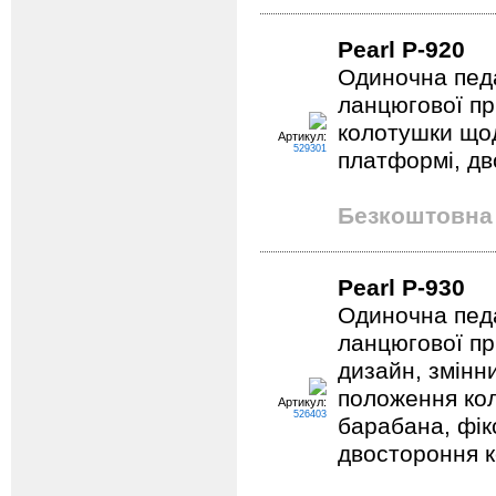
Pearl P-920
Одиночна педа
ланцюгової пр
колотушки щод
Артикул:
529301
платформi, д
Безкоштовна 
Pearl P-930
Одиночна пед
ланцюгової пр
дизайн, змінн
положення ко
Артикул:
526403
барабана, фік
двостороння 