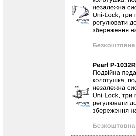
незалежна си
Uni-Lock, три
Артикул:
регулювати д
287054
збереження на
Безкоштовна 
Pearl P-1032R
Подвійна педа
колотушка, по
незалежна си
Uni-Lock, три
регулювати д
Артикул:
287330
збереження на
Безкоштовна 