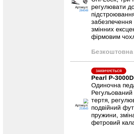
регулювати д
Артикул:
284048
підстроювання
забезпечення 
змінних ексце
фірмовим чох
Безкоштовна 
ЗАКІНЧУЄТЬСЯ
Pearl P-3000D
Одиночна педа
Регульований 
тертя, регулю
Артикул:
подвійний фут
253645
пружини, змін
фетровий кала