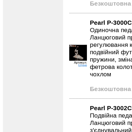
Безкоштовна 
Pearl P-3000C
Одиночна педа
Ланцюговий пр
регулювання к
подвійний фут
пружини, змін
Артикул:
фетрова коло
525446
чохлом
Безкоштовна 
Pearl P-3002С
Подвійна педа
Ланцюговий пр
з'єднувальний