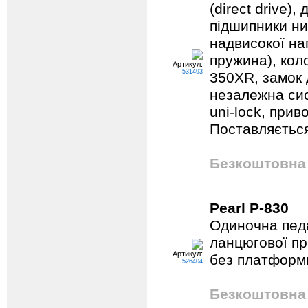
(direct drive)
підшипники ни
надвисокої на
пружина), кол
Артикул:
531493
350XR, замок 
незалежна си
uni-lock, прив
Поставляєтьс
Безкоштовна 
Pearl P-830
Одиночна пед
ланцюгової пр
Артикул:
без платформ
526404
Безкоштовна 