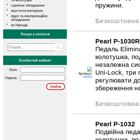
та аксесуари
пружини.
сценічне обладнання
акустичні матеріали
відео та кінопроекційне
Безкоштовна 
обладнання
всі бренди
Пошук у каталозі
Pearl P-1030R
Педаль Elimin
колотушка, по
Особистий кабінет
незалежна си
Логін:
Uni-Lock, три
Артикул:
530329
Пароль:
регулювати д
збереження на
Безкоштовна 
Pearl P-1032
Подвійна педа
колотушка, по