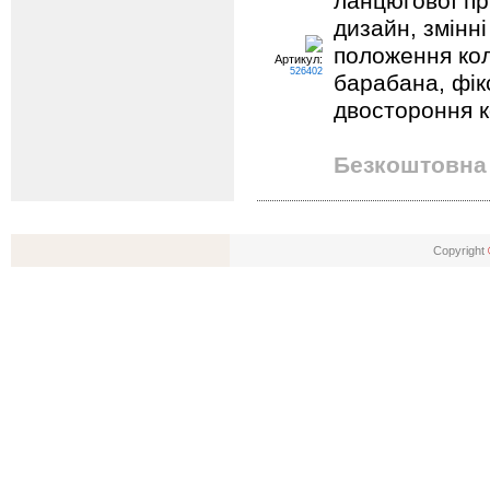
ланцюгової пр
дизайн, змінн
положення ко
Артикул:
526402
барабана, фік
двостороння 
Безкоштовна 
Copyright