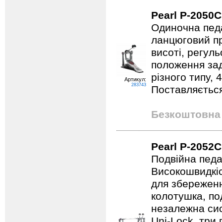
Pearl P-2050С
Одиночна педа
ланцюговий пр
висоті, регул
положення зад
різного типу, 
Артикул:
283743
Поставляєтьс
Безкоштовна 
Pearl P-2052C
Подвійна педа
Високошвидкіс
для збереженн
колотушка, по
незалежна си
Uni-Lock, три