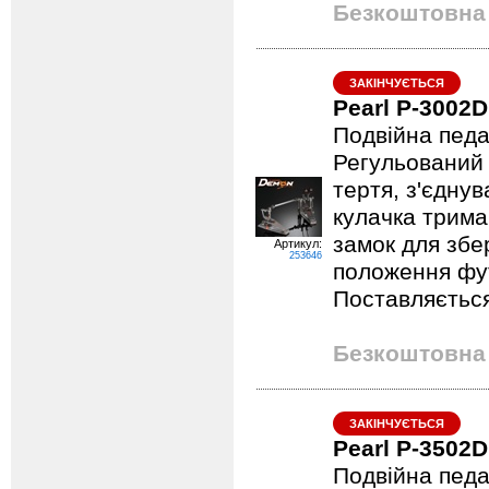
Безкоштовна 
ЗАКІНЧУЄТЬСЯ
Pearl P-3002D
Подвійна педа
Регульований 
тертя, з'єдну
кулачка трима
замок для збе
Артикул:
253646
положення фут
Поставляється
Безкоштовна 
ЗАКІНЧУЄТЬСЯ
Pearl P-3502D
Подвійна педа