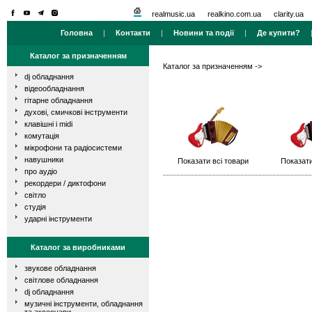
realmusic.ua
realkino.com.ua
clarity.ua
Головна
|
Контакти
|
Новини та події
|
Де купити?
Каталог за призначенням
Каталог за призначенням
->
dj обладнання
відеообладнання
гітарне обладнання
духові, смичкові інструменти
клавішні і midi
комутація
мікрофони та радіосистеми
навушники
Показати всі товари
Показати
про аудіо
рекордери / диктофони
світло
студія
ударні інструменти
Каталог за виробниками
звукове обладнання
світлове обладнання
dj обладнання
музичні інструменти, обладнання