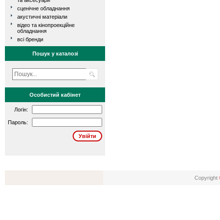
та аксесуари
сценічне обладнання
акустичні матеріали
відео та кінопроекційне
обладнання
всі бренди
Пошук у каталозі
Особистий кабінет
Логін:
Пароль:
Copyright