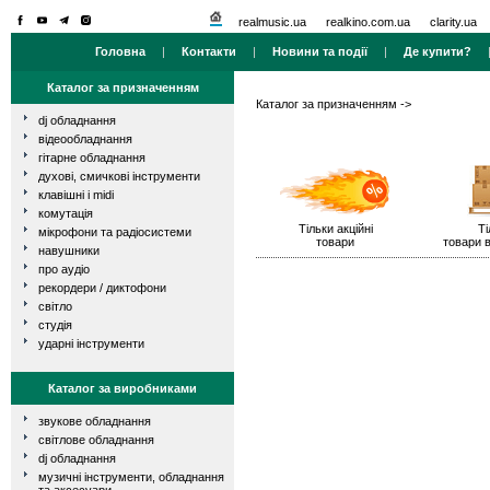
realmusic.ua
realkino.com.ua
clarity.ua
Головна
|
Контакти
|
Новини та події
|
Де купити?
Каталог за призначенням
Каталог за призначенням
->
dj обладнання
відеообладнання
гітарне обладнання
духові, смичкові інструменти
клавішні і midi
комутація
Тільки акційні
Ті
мікрофони та радіосистеми
товари
товари в
навушники
про аудіо
рекордери / диктофони
світло
студія
ударні інструменти
Каталог за виробниками
звукове обладнання
світлове обладнання
dj обладнання
музичні інструменти, обладнання