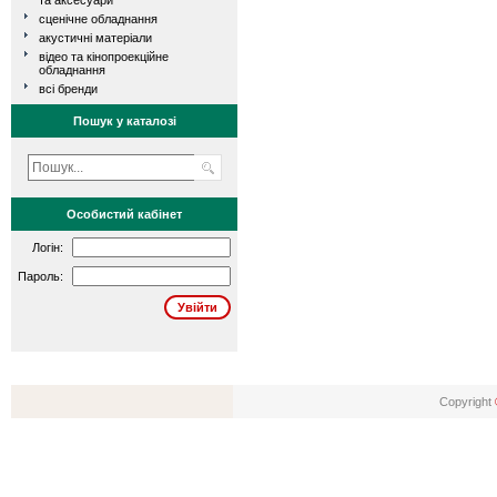
та аксесуари
сценічне обладнання
акустичні матеріали
відео та кінопроекційне
обладнання
всі бренди
Пошук у каталозі
Особистий кабінет
Логін:
Пароль:
Copyright