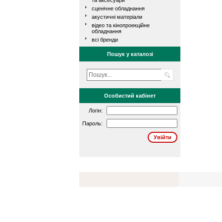
та аксесуари
сценічне обладнання
акустичні матеріали
відео та кінопроекційне
обладнання
всі бренди
Пошук у каталозі
Особистий кабінет
Логін:
Пароль: