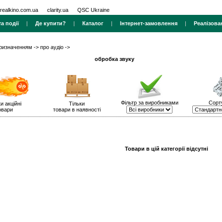
realkino.com.ua
clarity.ua
QSC Ukraine
а події
|
Де купити?
|
Каталог
|
Інтернет-замовлення
|
Реалізова
призначенням
->
про аудіо
->
обробка звуку
Фільтр за виробниками
Сорт
и акційні
Тільки
овари
товари в наявності
Товари в цій категорії відсутні