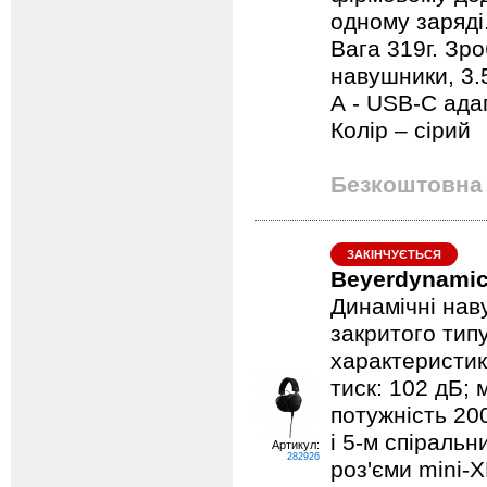
одному заряді.
Вага 319г. Зро
навушники, 3.
А - USB-С адап
Колір – сірий
Безкоштовна 
ЗАКІНЧУЄТЬСЯ
Beyerdynamic
Динамічні наву
закритого тип
характеристика
тиск: 102 дБ; 
потужність 20
і 5-м спіральн
Артикул:
282926
роз'єми mini-