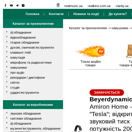
realmusic.ua
realkino.com.ua
clarity.ua
Головна
|
Контакти
|
Новини та події
|
Де купити?
Каталог за призначенням
Каталог за призначенням
->
навушники
-
dj обладнання
відеообладнання
гітарне обладнання
духові, смичкові інструменти
клавішні і midi
комутація
Тільки акційні
Ті
мікрофони та радіосистеми
товари
товари в
навушники
про аудіо
рекордери / диктофони
світло
студія
ударні інструменти
ЗАКІНЧУЄТЬСЯ
Beyerdynami
Каталог за виробниками
Amiron Home -
"Tesla"; відкри
звукове обладнання
світлове обладнання
звуковий тиск
dj обладнання
потужність 200
музичні інструменти, обладнання