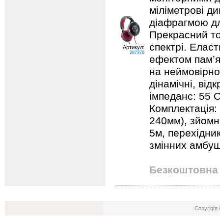
міліметрові д
діафрагмою дл
Прекрасний то
спектрі. Елас
Артикул:
287376
ефектом пам’я
на неймовірно
дінамічні, відк
імпеданс: 55 О
Комплектація:
240мм), зйомні
5м, перехідни
змінних амбу
Безкоштовна 
Copyright