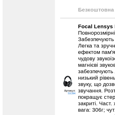
Безкоштовна 
Focal Lensys 
Повнорозмірні
Забезпечують 
Легка та зручн
ефектом пам'я
чудову звукоіз
магнієві звуко
забезпечують 
низький рівен
звуку, що дозв
звучання. Роз
Артикул:
531394
покращує стере
закриті. Част. 
вага: 306г; чу