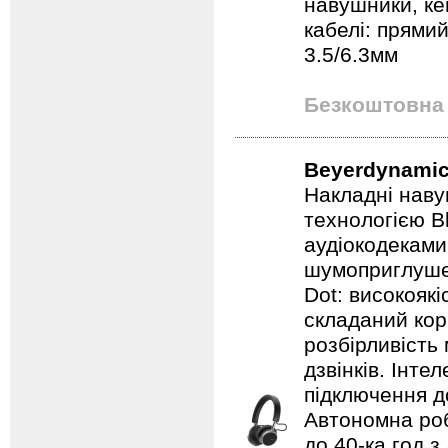
навушники, ке
кабелі: прямий
3.5/6.3мм
Безкоштовна 
Beyerdynamic
Накладні наву
технологією B
аудіокодеками
шумоприглуше
Dot: високоякі
складаний кор
розбірливість
дзвінків. Інте
підключення д
Автономна роб
до 40-ка год 