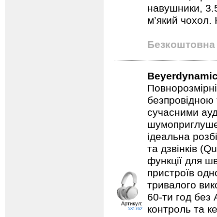
навушники, 3.
м’який чохол. 
Безкоштовна 
Beyerdynamic
Повнорозмірні
безпровідною 
сучасними ауд
шумоприглуше
ідеальна розбі
та дзвінків (
функції для ш
пристроїв одн
тривалого вик
60-ти год без 
Артикул:
контроль та к
531762