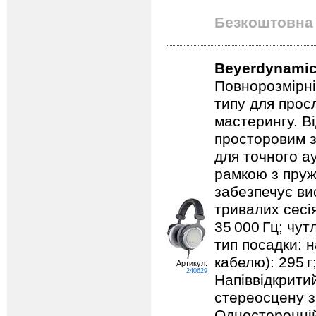
Безкоштовна 
Beyerdynamic
Повнорозмірні
типу для прос
мастерингу. В
просторовим з
для точного ау
рамкою з пруж
забезпечує ви
тривалих сесі
35 000 Гц; чут
тип посадки: 
кабелю): 295 г;
Артикул:
240629
Напіввідкрити
стереосцену з
Односторонній 