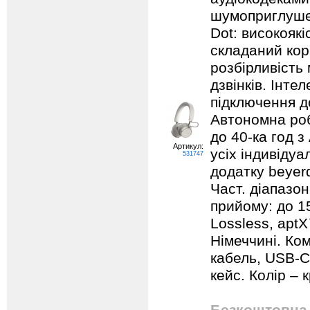
шумоприглуше
Dot: високоякі
складаний кор
розбірливість
дзвінків. Інте
підключення д
Автономна роб
до 40-ка год 
Артикул:
усіх індивіду
531747
додатку beyer
Част. діапазон
прийому: до 1
Lossless, aptX
Німеччині. Ко
кабель, USB-С
кейс. Колір –