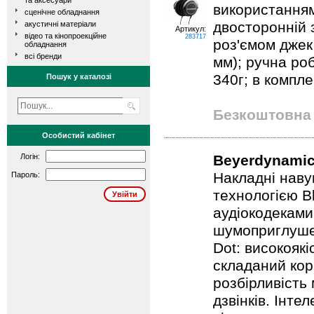
та аксесуари
використанням 
сценічне обладнання
двосторонній 
акустичні матеріали
Артикул:
відео та кінопроекційне
283717
роз'ємом джек 
обладнання
всі бренди
мм); ручна роб
340г; в компле
Пошук у каталозі
Безкоштовна 
Особистий кабінет
Логін:
Beyerdynamic
Накладні наву
Пароль:
технологією B
аудіокодеками
шумоприглуше
Dot: високоякі
складаний кор
розбірливість
дзвінків. Інте