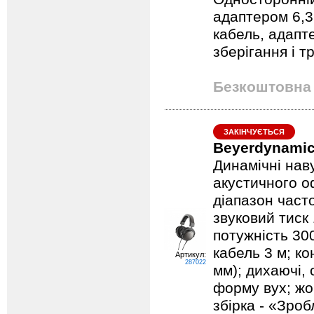
адаптером 6,3
кабель, адапт
зберігання і 
Безкоштовна 
ЗАКІНЧУЄТЬСЯ
Beyerdynamic 
Динамічні наву
акустичного о
діапазон часто
звуковий тиск
потужність 30
кабель 3 м; ко
Артикул:
287022
мм); дихаючі, 
форму вух; жо
збірка - «Зроб