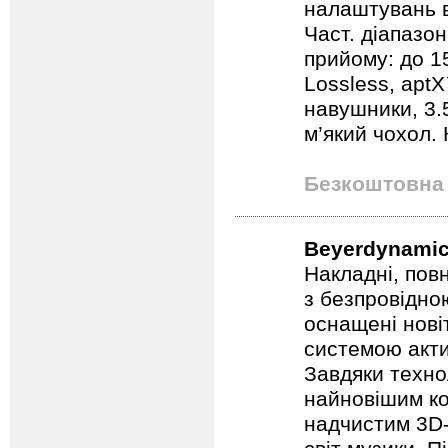
налаштувань в
Част. діапазон
прийому: до 1
Lossless, aptX
навушники, 3.
м’який чохол. 
Безкоштовна 
Beyerdynamic
Накладні, пов
з безпровідно
оснащені нов
системою акт
Завдяки техно
найновішим к
надчистим 3D-