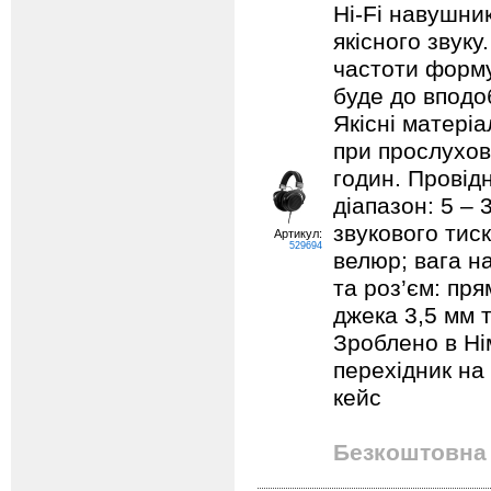
Hi-Fi навушни
якісного звуку
частоти форму
буде до вподо
Якісні матері
при прослухов
годин. Провідн
діапазон: 5 – 
звукового тис
Артикул:
529694
велюр; вага н
та роз’єм: пр
джека 3,5 мм т
Зроблено в Ні
перехідник на
кейс
Безкоштовна 