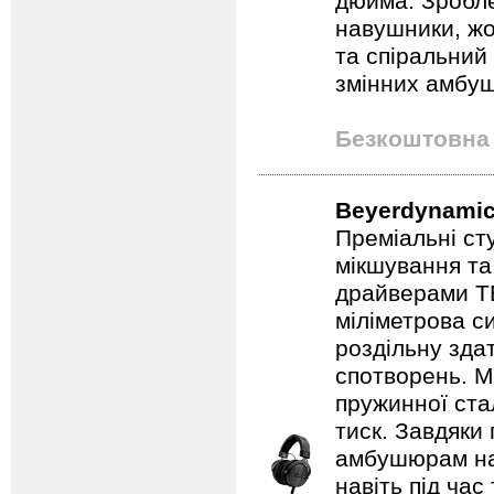
дюйма. Зробле
навушники, жо
та спіральний 
змінних амбуш
Безкоштовна 
Beyerdynamic
Преміальні ст
мікшування та
драйверами TE
міліметрова с
роздільну зда
спотворень. Мі
пружинної ста
тиск. Завдяки
амбушюрам на
навіть під час