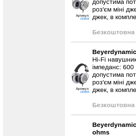
допустима пот
роз'єм міні дж
джек, в компле
Артикул:
254604
Безкоштовна 
Beyerdynamic
Hi-Fi навушник
імпеданс: 600
допустима пот
роз'єм міні дж
джек, в компле
Артикул:
240905
Безкоштовна 
Beyerdynamic 
ohms