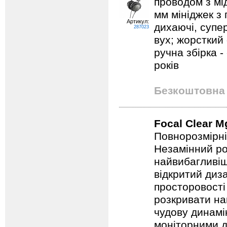
проводом з мі
мм мініджек з 
Артикул:
дихаючі, супе
287023
вух; жорсткий 
ручна збірка -
років
Безкоштовна 
Focal Clear M
Повнорозмірні 
Незамінний ро
найвибагливіш
відкритий диз
просторовості
розкривати на
чудову динамі
моніторними д