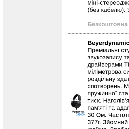
міні-стереодже
(без кабелю): 
Безкоштовна 
Beyerdynamic
Преміальні ст
звукозапису т
драйверами TE
міліметрова с
роздільну зда
спотворень. Мі
пружинної ста
тиск. Наголів’
пам'яті та ад
Артикул:
30 Ом. Частотн
531069
377г. Зйомний