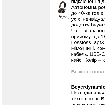
підключення д
Автономна роб
до 40-ка год 
Артикул:
усіх індивіду
531748
додатку beyer
Част. діапазон
прийому: до 1
Lossless, aptX
Німеччині. Ко
кабель, USB-С
кейс. Колір –
Безкоштовна 
Beyerdynamic
Накладні наву
технологією B
аудіокодеками