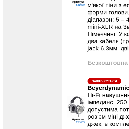
Артикул:
м'якої піни з 
531070
форми голови.
діапазон: 5 – 
mini-XLR на 3
Німеччині. У к
два кабеля (п
jack 6.3мм, д
Безкоштовна 
ЗАКІНЧУЄТЬСЯ
Beyerdynamic
Hi-Fi навушник
імпеданс: 250
допустима пот
роз'єм міні дж
Артикул:
джек, в компле
254603