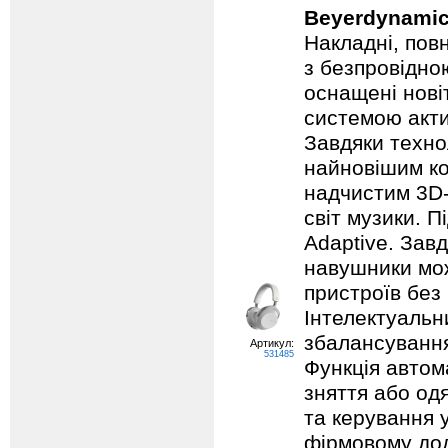
Beyerdynamic
Накладні, пов
з безпровідно
оснащені нов
системою акт
Завдяки техно
найновішим к
надчистим 3D-
світ музики. 
Adaptive. Завд
навушники мо
пристроїв без 
Інтелектуальн
збалансування
Артикул:
531485
Функція автом
зняття або од
та керування 
фірмовому дод