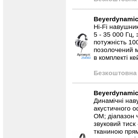
Beyerdynamic
Hi-Fi навушник
5 - 35 000 Гц,
потужність 10
позолочений м
Артикул:
в комплекті ке
254563
Безкоштовна 
Beyerdynamic 
Динамічні наву
акустичного о
ОМ; діапазон ч
звуковий тиск 
тканиною прям