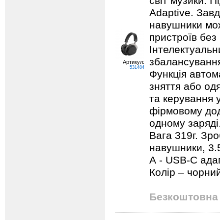
світ музики. 
Adaptive. Завд
навушники мо
пристроїв без 
Інтелектуальн
збалансування
Артикул:
531484
Функція автом
зняття або од
та керування 
фірмовому дод
одному заряді.
Вага 319г. Зро
навушники, 3.
А - USB-С адап
Колір – чорни
Безкоштовна 