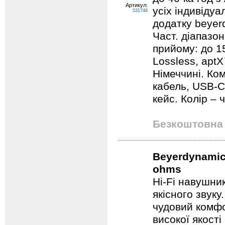
Артикул:
усіх індивіду
531746
додатку beyer
Част. діапазон
прийому: до 1
Lossless, aptX
Німеччині. Ко
кабель, USB-С
кейс. Колір – 
Безкоштовна 
Beyerdynamic 
ohms
Hi-Fi навушни
якісного звуку
чудовий комфо
високої якості 