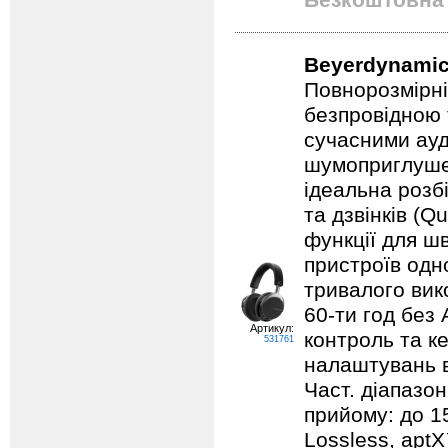
Безкоштовна 
Beyerdynamic
Повнорозмірні
безпровідною 
сучасними ауд
шумоприглуше
ідеальна розбі
та дзвінків (
функції для ш
пристроїв одн
тривалого вик
60-ти год без 
Артикул:
контроль та к
531761
налаштувань в
Част. діапазон
прийому: до 1
Lossless, aptX