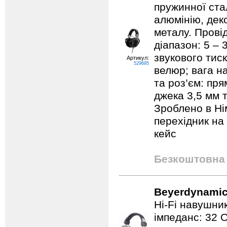
пружинної стал
алюмінію, дек
металу. Прові
діапазон: 5 – 
звукового тис
Артикул:
529695
велюр; вага н
та роз’єм: пр
джека 3,5 мм т
Зроблено в Ні
перехідник на
кейс
Безкоштовна 
Beyerdynamic
Hi-Fi навушник
імпеданс: 32 