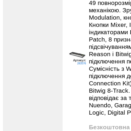
49 повнорозмі
механікою. Зр
Modulation, кн
Кнопки Mixer, 
індикаторами L
Patch, 8 приз
підсвічуванням
Reason і Bitw
підключення пе
Артикул:
283576
Сумісність з W
підключення д
Connection Ki
Bitwig 8-Track
відповідає за 
Nuendo, Garage
Logic, Digital 
Безкоштовна 