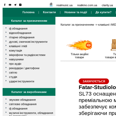
realmusic.ua
realkino.com.ua
clarity.ua
Головна
|
Контакти
|
Новини та події
|
Де купити?
Каталог за призначенням
Каталог за призначенням
->
клавішні і MID
dj обладнання
відеообладнання
гітарне обладнання
духові, смичкові інструменти
клавішні і midi
комутація
Тільки акційні
Ті
мікрофони та радіосистеми
товари
товари в
навушники
про аудіо
рекордери / диктофони
світло
студія
ударні інструменти
ЗАКІНЧУЄТЬСЯ
Fatar-Studiol
Каталог за виробниками
SL73 оснащена
преміальною 
звукове обладнання
світлове обладнання
забезпечує ко
dj обладнання
зберігаючи пр
музичні інструменти, обладнання