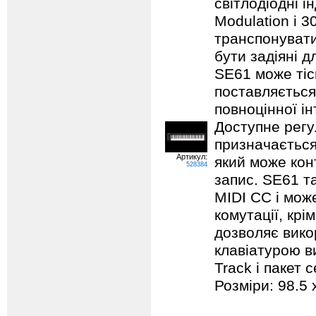
світлодіодні і
Modulation і 
транспонувати
бути задіяні 
SE61 може тіс
поставляється
повноцінної ін
Доступне регу
призначається
Артикул:
який може кон
528384
запис. SE61 т
MIDI CC і мож
комутації, крі
дозволяє вико
клавіатурою в
Track і пакет 
Розміри: 98.5 x