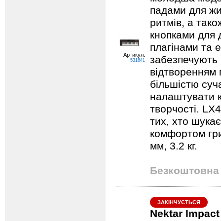
падами для жи
ритмів, а так
кнопками для 
плагінами та 
Артикул:
забезпечують 
531641
відтворенням п
більшістю су
налаштувати к
творчості. LX
тих, хто шукає
комфортом гри
мм, 3.2 кг.
Безкоштовна 
ЗАКІНЧУЄТЬСЯ
Nektar Impact