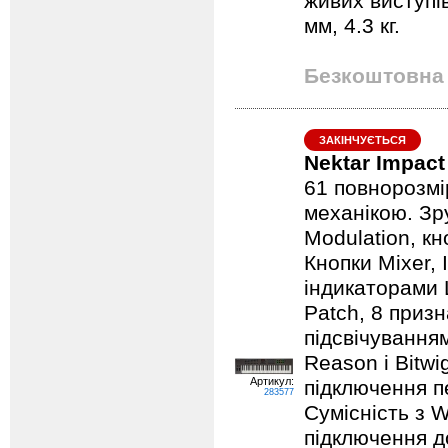
живих виступів
мм, 4.3 кг.
Безкоштовна 
ЗАКІНЧУЄТЬСЯ
Nektar Impact
61 повнорозмі
механікою. Зр
Modulation, кн
Кнопки Mixer, 
індикаторами L
Patch, 8 приз
підсвічуванням
Reason і Bitw
Артикул:
підключення пе
283577
Сумісність з W
підключення д