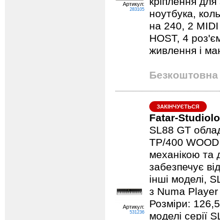
кріплення для
Артикул:
283105
ноутбука, кол
на 240, 2 MIDI
HOST, 4 роз'є
живлення і ман
Безкоштовна 
ЗАКІНЧУЄТЬСЯ
Fatar-Studiol
SL88 GT обла
TP/400 WOOD 
механікою та 
забезпечує від
інші моделі, S
з Numa Player
Розміри: 126,5 
Артикул:
531236
моделі серії 