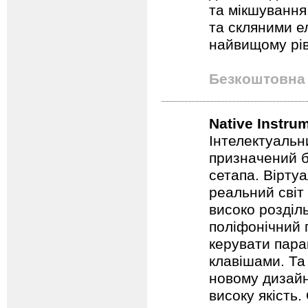
та мікшування
та скляними е
найвищому рівн
Безкоштовна 
Native Instru
Інтелектуальн
призначений б
сетапа. Вірту
реальний світ 
високо розділ
поліфонічний 
керувати пара
клавішами. Та
новому дизайн
високу якість.