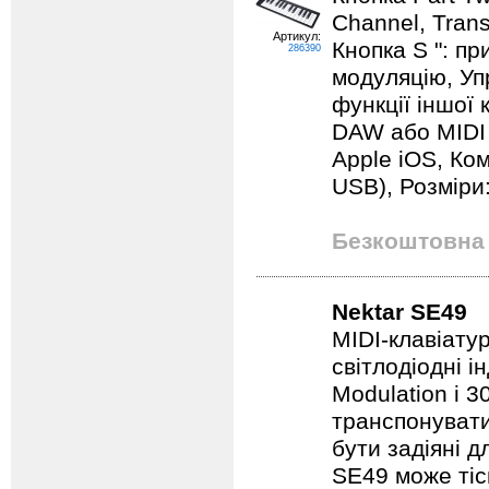
Channel, Trans
Артикул:
Кнопка S ": п
286390
модуляцію, Уп
функції іншої
DAW або MIDI
Apple iOS, Ко
USB), Розміри: 
Безкоштовна 
Nektar SE49
MIDI-клавіату
світлодіодні і
Modulation і 
транспонувати
бути задіяні 
SE49 може тіс