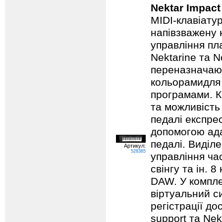
Nektar Impac
MIDI-клавіату
напівзважену 
управління пл
Nektarine та 
переназначают
кольорамидля
програмами. К
та можливість
педалі експрес
допомогою ада
педалі. Виділе
Артикул:
528385
управління ча
свінгу та ін. 
DAW. У компле
віртуальний си
регістрації до
support та Ne