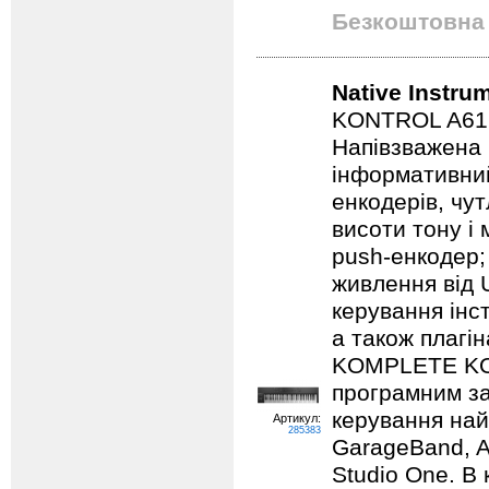
Безкоштовна 
Native Instru
KONTROL A61 - 
Напівзважена 
інформативни
енкодерів, чут
висоти тону і 
push-енкодер; 
живлення від
керування ін
а також плагі
KOMPLETE KON
програмним з
керування най
Артикул:
285383
GarageBand, A
Studio One. В 