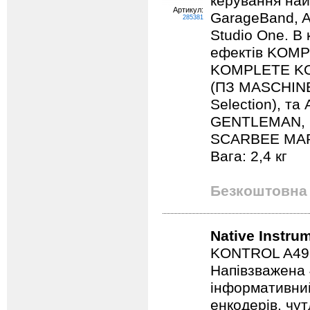
керування най
Артикул:
GarageBand, A
285381
Studio One. В 
ефектів KOMP
KOMPLETE KO
(ПЗ MASCHINE
Selection), та
GENTLEMAN, 
SCARBEE MARK 
Вага: 2,4 кг
Безкоштовна 
Native Instru
KONTROL A49 - 
Напівзважена 
інформативни
енкодерів, чут