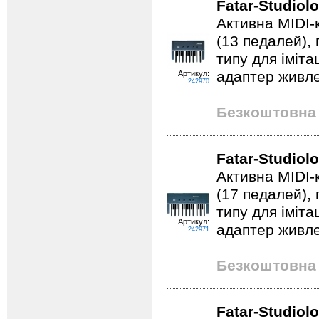
Fatar-Studiol
Активна MIDI-
(13 педалей),
типу для іміта
адаптер живле
Артикул:
242970
Безкоштовна 
Fatar-Studiol
Активна MIDI-к
(17 педалей),
типу для іміта
Артикул:
адаптер живле
242971
Безкоштовна 
Fatar-Studiol