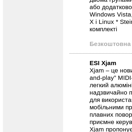
або додатково
Windows Vista
X і Linux * St
комплекті
Безкоштовна 
ESI Xjam
Xjam – це нов
and-play” MIDI
легкий алюмін
надзвичайно п
для використа
мобільними пр
плавних повор
приємне керув
Xjam пропонує