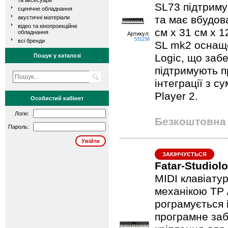
та аксесуари
SL73 підтримує
сценічне обладнання
та має вбудов
акустичні матеріали
відео та кінопроекційне
см x 31 см x 12
обладнання
Артикул:
531238
всі бренди
SL mk2 оснащ
Logic, що забе
Пошук у каталозі
підтримують п
інтеграції з 
Player 2.
Особистий кабінет
Логін:
Безкоштовна 
Пароль:
ЗАКІНЧУЄТЬСЯ
Fatar-Studiol
MIDI клавіату
механікою TP 
рограмується 
програмне заб