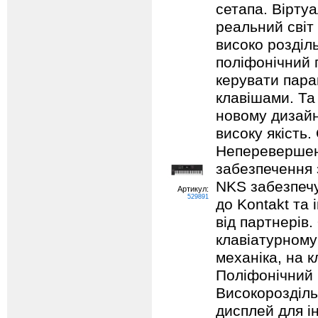
сетапа. Вірту
реальний світ 
високо розділ
поліфонічний 
керувати пара
клавішами. Та
новому дизайн
високу якість.
Неперевершена
забезпечення 
NKS забезпеч
Артикул:
529891
до Kontakt та 
від партнерів.
клавіатурному
механіка, на к
Поліфонічний п
Високорозділ
дисплей для і