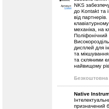
NKS забезпеч
Артикул:
529890
до Kontakt та 
від партнерів.
клавіатурному
механіка, на к
Поліфонічний п
Високорозділ
дисплей для і
та мікшування
та скляними е
найвищому рівн
Безкоштовна 
Native Instru
Інтелектуальн
призначений б