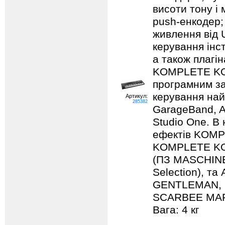
висоти тону і 
push-енкодер; 
живлення від
керування ін
а також плагі
KOMPLETE KON
програмним з
керування най
Артикул:
285382
GarageBand, A
Studio One. В 
ефектів KOMP
KOMPLETE KO
(ПЗ MASCHINE
Selection), та
GENTLEMAN, 
SCARBEE MARK 
Вага: 4 кг