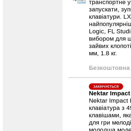
транспортне у
531640
запускати, зуп
клавіатури. LX
найпопулярніш
Logic, FL Stud
вибором для ш
зайвих клопоті
мм, 1.8 кг.
Безкоштовна 
ЗАКІНЧУЄТЬСЯ
Nektar Impac
Nektar Impact
клавіатура з 
клавішами, як
для гри мелоді
молодша модел