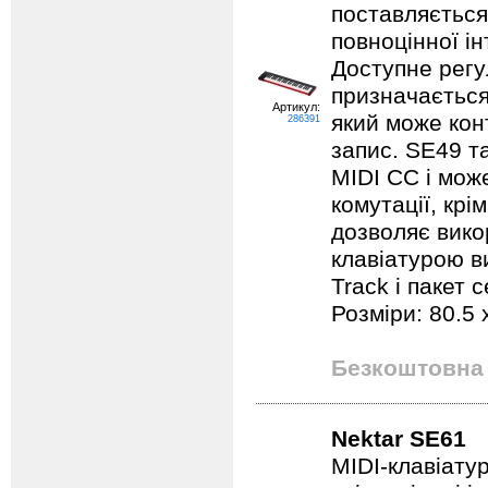
поставляється
повноцінної ін
Доступне регу
призначається
Артикул:
який може кон
286391
запис. SE49 т
MIDI CC і мож
комутації, крі
дозволяє вико
клавіатурою в
Track і пакет 
Розміри: 80.5 x
Безкоштовна 
Nektar SE61
MIDI-клавіату