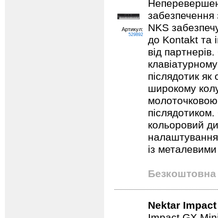
Неперевершена
забезпечення 
NKS забезпеч
Артикул:
529892
до Kontakt та 
від партнерів.
клавіатурному 
післядотик як 
широкому колу
молоточковою
післядотиком.
кольоровий ди
налаштування 
із металевими
Безкоштовна 
Nektar Impact
Impact GX Min