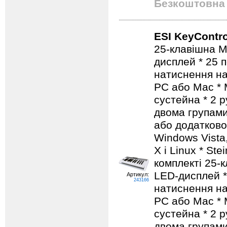
Безкоштовна 
ESI KeyContro
25-клавішна M
дисплей * 25 
натиснення на
PC або Mac * M
сустейна * 2 р
двома групами
або додатково
Windows Vista
X і Linux * St
комплекті 25-к
LED-дисплей *
Артикул:
243166
натиснення на
PC або Mac * M
сустейна * 2 р
двома групами