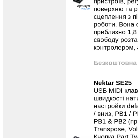
пристроїв, рег
Артикул:
поверхню та р
285371
сцеплення з пі
роботи. Вона
приблизно 1,8 
свободу розта
контролером, а
Безкоштовна 
Nektar SE25
USB MIDI клаві
швидкості нат
настройки defau
/ вниз, PB1 / 
PB1 & PB2 (пр
Transpose, Vol
Кнопка Part T