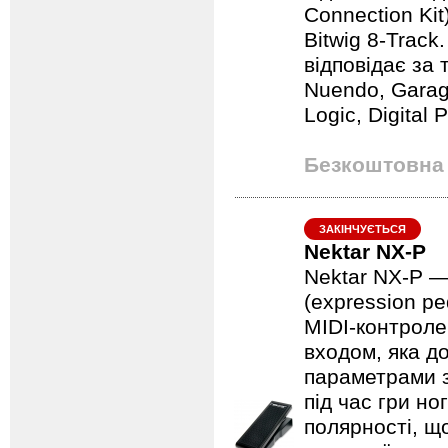
Connection Ki
Bitwig 8-Track
відповідає за 
Nuendo, Garage
Logic, Digital 
Безкоштовна 
ЗАКІНЧУЄТЬСЯ
Nektar NX-P
Nektar NX‑P —
(expression pe
MIDI‑контролер
входом, яка д
параметрами 
під час гри н
полярності, щ