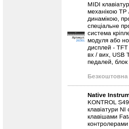
MIDI клавіату
механікою TP /
динамікою, пр
спеціальне пр
система кріпл
Артикул:
модуля або но
283301
дисплей - TFT
вх / вих, USB
педалей, блок 
Безкоштовна 
Native Instru
KONTROL S49 M
клавіатури NI
клавішами Fat
контролерами “p