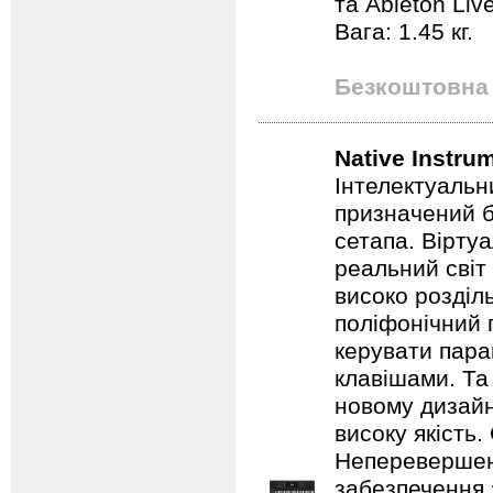
та Ableton Liv
Вага: 1.45 кг.
Безкоштовна 
Native Instru
Інтелектуальн
призначений б
сетапа. Вірту
реальний світ 
високо розділ
поліфонічний 
керувати пара
клавішами. Та
новому дизайн
високу якість.
Неперевершена
забезпечення 