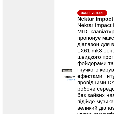
ЗАКІНЧУЄТЬСЯ
Nektar Impac
Nektar Impact
MIDI-клавіату
пропонує мак
діапазон для в
LX61 mk3 осна
швидкого прог
фейдерами та
гнучкого керу
ефектами. Інту
Артикул:
531642
провідними DA
робоче середо
без зайвих на
підійде музик
великий діапа