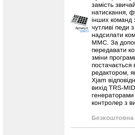
замість звича
натискання, ф
інших команд 
чутливі педи 
Артикул:
529473
надсилати ко
MMC. За допо
передавати ко
зміни програм
постачається 
редактором, я
Xjam відповід
вихід TRS-MID
генераторами 
контролер з в
Безкоштовна 