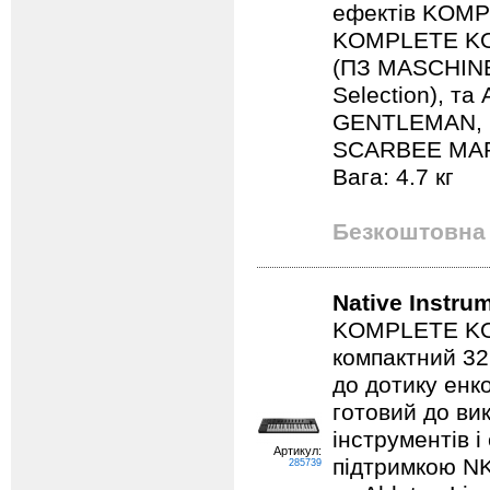
ефектів KOMP
KOMPLETE KO
(ПЗ MASCHINE
Selection), та
GENTLEMAN, 
SCARBEE MARK 
Вага: 4.7 кг
Безкоштовна 
Native Instru
KOMPLETE KO
компактний 32
до дотику енк
готовий до ви
інструментів і
Артикул:
підтримкою NKS
285739