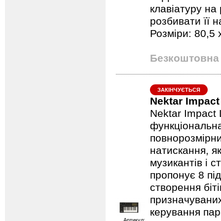
клавіатуру на
розбивати її н
Розміри: 80,5 x
Безкоштовна 
ЗАКІНЧУЄТЬСЯ
Nektar Impac
Nektar Impact 
функціональна
повнорозмірни
натискання, я
музикантів і 
пропонує 8 пі
створення біті
призначуваних
керування пар
Артикул: