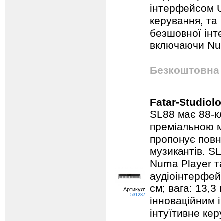
інтерфейсом U
керування, та
безшовної інт
включаючи Num
Безкоштовна 
Fatar-Studiol
SL88 має 88-к
преміальною 
пропонує повн
музикантів. SL
Numa Player 
аудіоінтерфейс
см; вага: 13,3
Артикул:
531237
інноваційним 
інтуїтивне ке