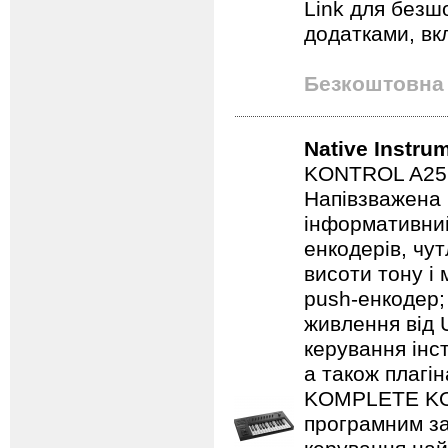
Link для безшо
додатками, вк
Безкоштовна 
Native Instru
KONTROL A25 - 
Напівзважена 
інформативни
енкодерів, чут
висоти тону і 
push-енкодер; 
живлення від
керування ін
а також плагі
KOMPLETE KON
програмним з