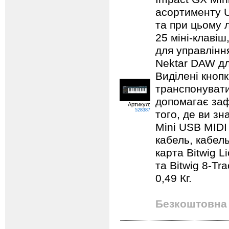
асортименту U
та при цьому 
25 міні-клавіш
для управління
Nektar DAW дл
Виділені кноп
транспонувати
допомагає заф
Артикул:
528387
того, де ви з
Mini USB MIDI 
кабель, кабель
карта Bitwig L
та Bitwig 8-Tra
0,49 Кг.
Безкоштовна 