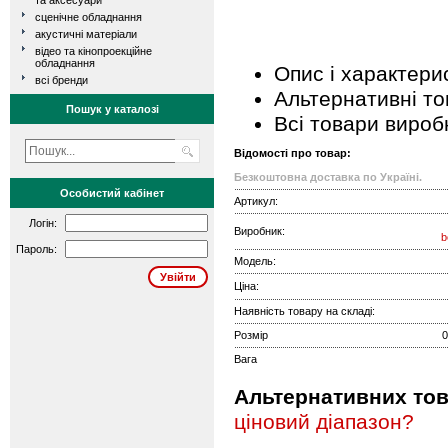
та аксесуари
сценічне обладнання
акустичні матеріали
відео та кінопроекційне
обладнання
Опис і характери
всі бренди
Альтернативні т
Пошук у каталозі
Всі товари вироб
Відомості про товар:
Безкоштовна доставка по Україні.
Особистий кабінет
Артикул:
Логін:
Виробник:
b
Пароль:
Модель:
Ціна:
Наявність товару на складі:
Розмір
0
Вага
Альтернативних това
ціновий діапазон?