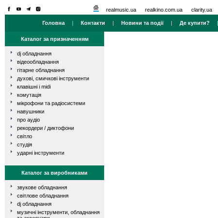
realmusic.ua
realkino.com.ua
clarity.ua
Головна
|
Контакти
|
Новини та події
|
Де купити?
Каталог за призначенням
dj обладнання
відеообладнання
гітарне обладнання
духові, смичкові інструменти
клавішні і midi
комутація
мікрофони та радіосистеми
навушники
про аудіо
рекордери / диктофони
світло
студія
ударні інструменти
Каталог за виробниками
звукове обладнання
світлове обладнання
dj обладнання
музичні інструменти, обладнання