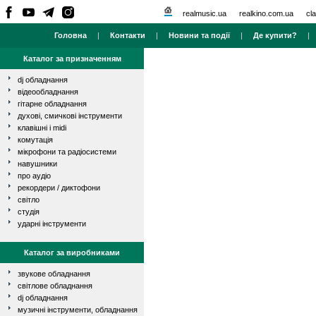
realmusic.ua
realkino.com.ua
cla
Головна
|
Контакти
|
Новини та події
|
Де купити?
Каталог за призначенням
dj обладнання
відеообладнання
гітарне обладнання
духові, смичкові інструменти
клавішні і midi
комутація
мікрофони та радіосистеми
навушники
про аудіо
рекордери / диктофони
світло
студія
ударні інструменти
Каталог за виробниками
звукове обладнання
світлове обладнання
dj обладнання
музичні інструменти, обладнання