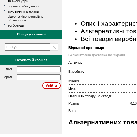
та аксесуари
сценічне обладнання
акустичні матеріали
відео та кінопроекційне
обладнання
Опис і характерис
всі бренди
Альтернативні то
Пошук у каталозі
Всі товари виробн
Відомості про товар:
Безкоштовна доставка по Україні.
Особистий кабінет
Артикул:
Логін:
Виробник:
Пароль:
Модель:
Ціна:
Наявність товару на складі:
Розмір
0.16
Вага
Альтернативних това