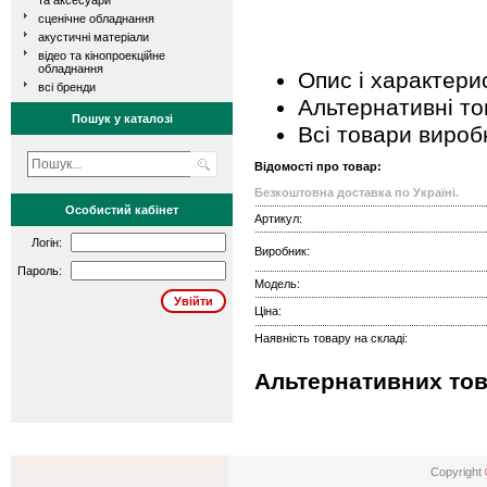
та аксесуари
сценічне обладнання
акустичні матеріали
відео та кінопроекційне
обладнання
Опис і характери
всі бренди
Альтернативні т
Пошук у каталозі
Всі товари вироб
Відомості про товар:
Безкоштовна доставка по Україні.
Особистий кабінет
Артикул:
Логін:
Виробник:
Пароль:
Модель:
Ціна:
Наявність товару на складі:
Альтернативних тов
Copyright