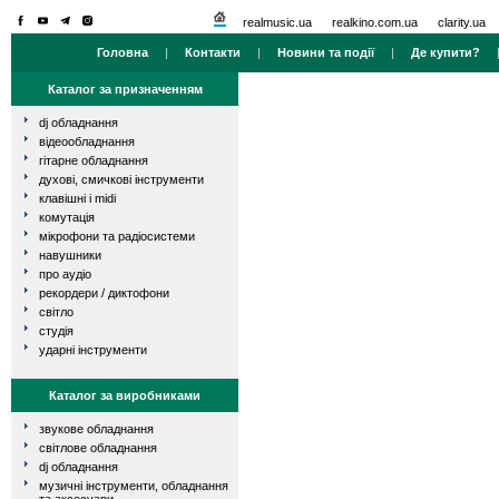
realmusic.ua
realkino.com.ua
clarity.ua
Головна
|
Контакти
|
Новини та події
|
Де купити?
Каталог за призначенням
dj обладнання
відеообладнання
гітарне обладнання
духові, смичкові інструменти
клавішні і midi
комутація
мікрофони та радіосистеми
навушники
про аудіо
рекордери / диктофони
світло
студія
ударні інструменти
Каталог за виробниками
звукове обладнання
світлове обладнання
dj обладнання
музичні інструменти, обладнання