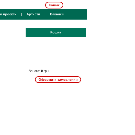
Кошик
ні проєкти
|
Артисти
|
Вакансії
Кошик
Всього:
0
грн.