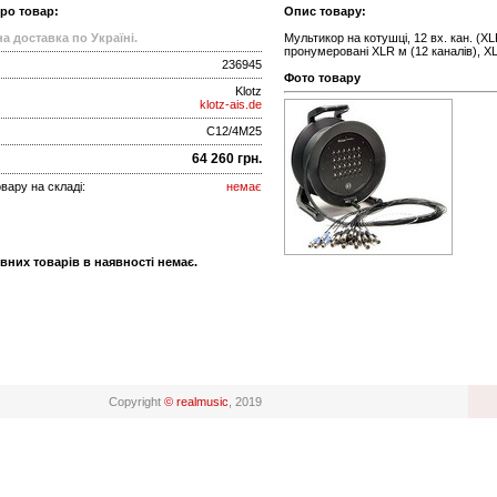
про товар:
Опис товару:
а доставка по Україні.
Мультикор на котушці, 12 вх. кан. (XL
пронумеровані XLR м (12 каналів), XL
236945
Фото товару
Klotz
klotz-ais.de
C12/4M25
64 260 грн.
вару на складі:
немає
вних товарів в наявності немає.
Copyright
© realmusic
, 2019