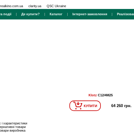
realkino.com.ua
clarity.ua
QSC Ukraine
а події
|
Де купити?
|
Каталог
|
Інтернет-замовлення
|
Реалізова
Klotz
C12/4M25
64 260 грн.
КУПИТИ
 і характеристики
ернативні товари
товари виробника