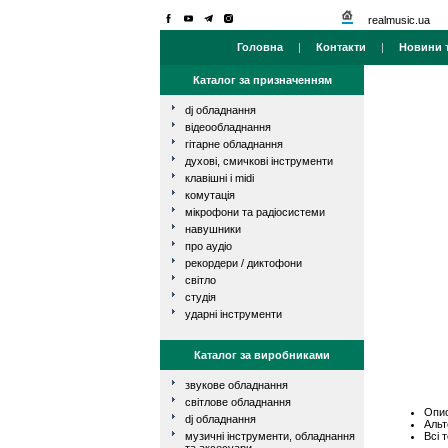
realmusic.ua
Головна
|
Контакти
|
Новини т
Каталог за призначенням
dj обладнання
відеообладнання
гітарне обладнання
духові, смичкові інструменти
клавішні і midi
комутація
мікрофони та радіосистеми
навушники
про аудіо
рекордери / диктофони
світло
студія
ударні інструменти
Каталог за виробниками
звукове обладнання
світлове обладнання
Опис
dj обладнання
Альт
Всі 
музичні інструменти, обладнання