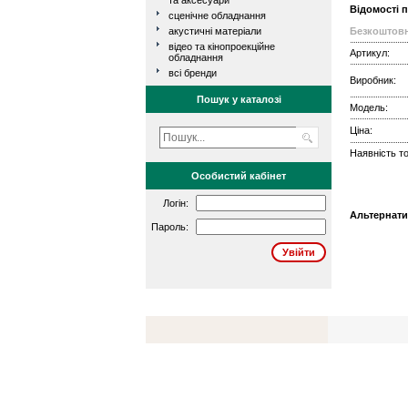
та аксесуари
Відомості 
сценічне обладнання
акустичні матеріали
Безкоштовн
відео та кінопроекційне
Артикул:
обладнання
всі бренди
Виробник:
Пошук у каталозі
Модель:
Ціна:
Наявність то
Особистий кабінет
Логін:
Альтернати
Пароль: