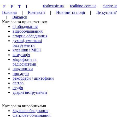
realmusic.ua
realkino.com.ua
clarity.u
Головна
|
Контакти
|
Новини та події
|
Де купити?
|
Вакансії
Каталог за призначенням
dj обладнання
відеообладнання
гітарне обладнання
духові, смичкові
інструменти
клавішні і MIDI
комутація
мікрофони та
радіосистеми
навушники
про аудіо
рекордери / диктофони
світло
студія
ударні інструменти
Каталог за виробниками
Звукове обладнання
Світлове обладнання