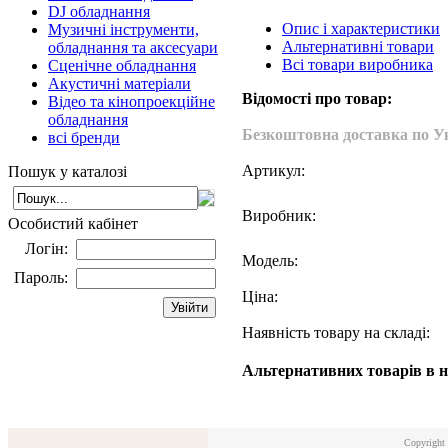
DJ обладнання
Опис і характеристики
Музичні інструменти,
Альтернативні товари
обладнання та аксесуари
Всі товари виробника
Сценічне обладнання
Акустичні матеріали
Відомості про товар:
Відео та кінопроекційне
обладнання
Безкоштовна доставка по Ук
всі бренди
Артикул:
Пошук у каталозі
Виробник:
Особистий кабінет
Логін:
Модель:
Пароль:
Ціна:
Наявність товару на складі:
Альтернативних товарів в н
Copyright