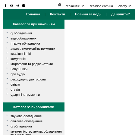
realmusic.ua
realkino.com.ua
clarity.ua
Головна
|
Контакти
|
Новини та події
|
Де купити?
Каталог за призначенням
dj обладнання
відеообладнання
гітарне обладнання
духові, смичкові інструменти
клавішні і midi
комутація
мікрофони та радіосистеми
навушники
про аудіо
рекордери / диктофони
світло
студія
ударні інструменти
Каталог за виробниками
звукове обладнання
світлове обладнання
dj обладнання
музичні інструменти, обладнання