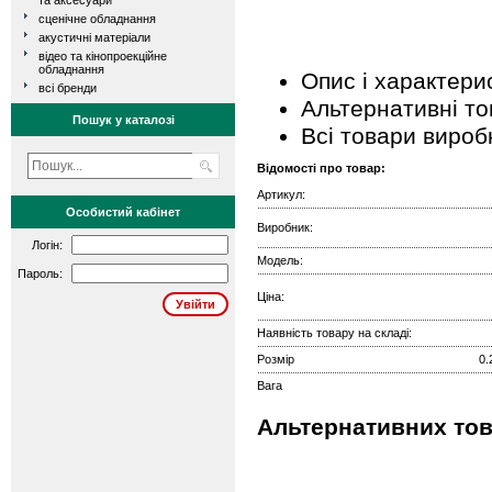
та аксесуари
сценічне обладнання
акустичні матеріали
відео та кінопроекційне
обладнання
Опис і характери
всі бренди
Альтернативні т
Пошук у каталозі
Всі товари вироб
Відомості про товар:
Артикул:
Особистий кабінет
Виробник:
Логін:
Модель:
Пароль:
Ціна:
Наявність товару на складі:
Розмір
0.
Вага
Альтернативних тов