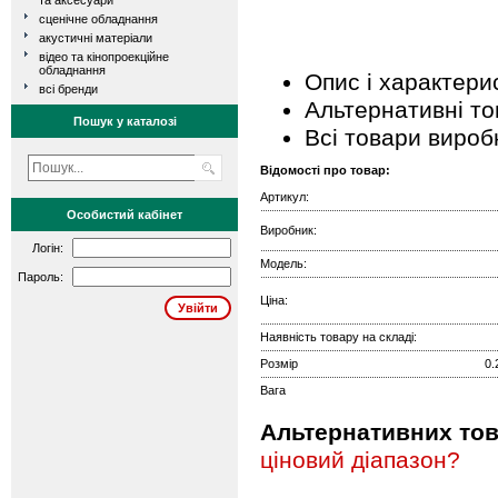
та аксесуари
сценічне обладнання
акустичні матеріали
відео та кінопроекційне
обладнання
Опис і характери
всі бренди
Альтернативні т
Пошук у каталозі
Всі товари вироб
Відомості про товар:
Артикул:
Особистий кабінет
Виробник:
Логін:
Модель:
Пароль:
Ціна:
Наявність товару на складі:
Розмір
0.
Вага
Альтернативних това
ціновий діапазон?