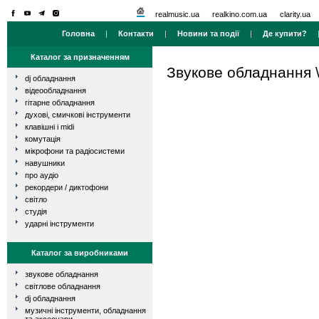
realmusic.ua
realkino.com.ua
clarity.ua
Головна
|
Контакти
|
Новини та події
|
Де купити?
Каталог за призначенням
Звукове обладнання
dj обладнання
відеообладнання
гітарне обладнання
духові, смичкові інструменти
клавішні і midi
комутація
мікрофони та радіосистеми
навушники
про аудіо
рекордери / диктофони
світло
студія
ударні інструменти
Каталог за виробниками
звукове обладнання
світлове обладнання
dj обладнання
музичні інструменти, обладнання