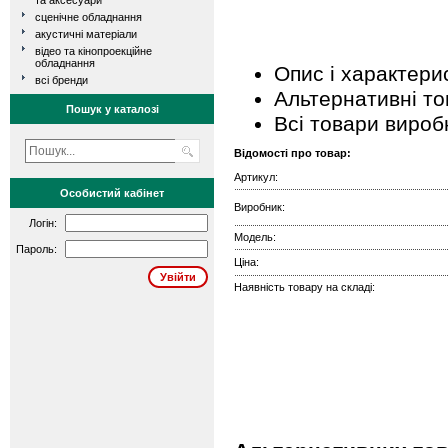
та аксесуари
сценічне обладнання
акустичні матеріали
відео та кінопроекційне
обладнання
Опис і характери
всі бренди
Альтернативні т
Пошук у каталозі
Всі товари вироб
Відомості про товар:
Артикул:
Особистий кабінет
Виробник:
Логін:
Модель:
Пароль:
Ціна:
Наявність товару на складі: