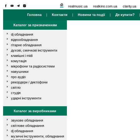
realmusic.ua
realkino.com.ua
clarity.ua
Головна
|
Контакти
|
Новини та події
|
Де купити?
Каталог за призначенням
dj обладнання
відеообладнання
гітарне обладнання
духові, смичкові інструменти
клавішні і midi
комутація
мікрофони та радіосистеми
навушники
про аудіо
рекордери / диктофони
світло
студія
ударні інструменти
Каталог за виробниками
звукове обладнання
світлове обладнання
dj обладнання
музичні інструменти, обладнання