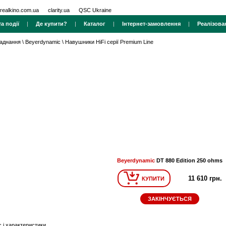
realkino.com.ua
clarity.ua
QSC Ukraine
а події
|
Де купити?
|
Каталог
|
Інтернет-замовлення
|
Реалізова
ладнання
\
Beyerdynamic
\
Навушники HiFi серії Premium Line
Beyerdynamic
DT 880 Edition 250 ohms
11 610 грн.
КУПИТИ
ЗАКІНЧУЄТЬСЯ
 і характеристики