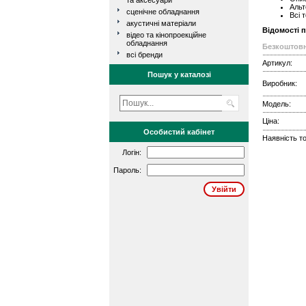
та аксесуари
Альт
сценічне обладнання
Всі 
акустичні матеріали
Відомості 
відео та кінопроекційне
обладнання
Безкоштовн
всі бренди
Артикул:
Пошук у каталозі
Виробник:
Модель:
Ціна:
Особистий кабінет
Наявність то
Логін:
Пароль: