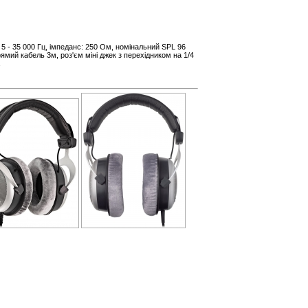
, 5 - 35 000 Гц, імпеданс: 250 Ом, номінальний SPL 96
ямий кабель 3м, роз'єм міні джек з перехідником на 1/4