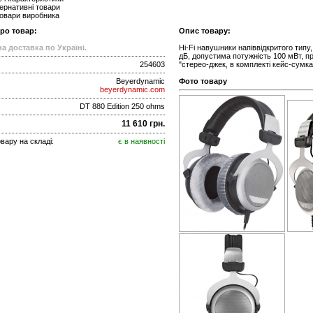
ернативні товари
товари виробника
про товар:
Опис товару:
а доставка по Україні.
Hi-Fi навушники напіввідкритого типу
дБ, допустима потужність 100 мВт, пр
254603
"стерео-джек, в комплекті кейс-сумка
Beyerdynamic
Фото товару
beyerdynamic.com
DT 880 Edition 250 ohms
11 610 грн.
вару на складі:
є в наявності