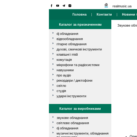
realmusic.ua
Головна
|
Контакти
|
Новини т
Каталог за призначенням
Звукове об
dj обладнання
відеообладнання
гітарне обладнання
духові, смичкові інструменти
клавішні і midi
комутація
мікрофони та радіосистеми
навушники
про аудіо
рекордери / диктофони
світло
студія
ударні інструменти
Каталог за виробниками
звукове обладнання
світлове обладнання
dj обладнання
музичні інструменти, обладнання
Опис