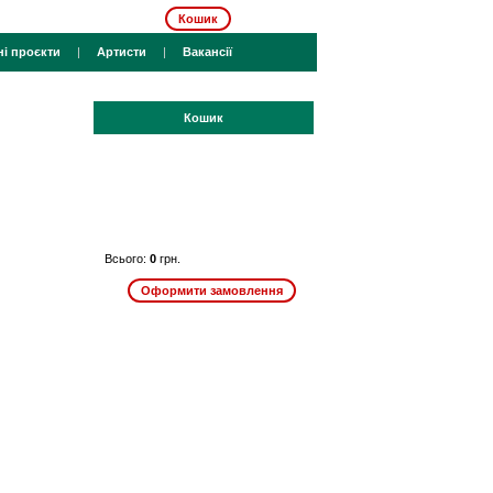
Кошик
ні проєкти
|
Артисти
|
Вакансії
Кошик
Всього:
0
грн.