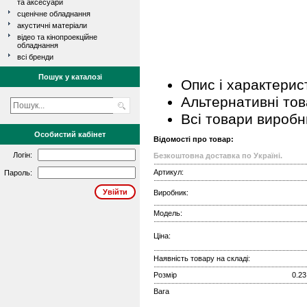
та аксесуари
сценічне обладнання
акустичні матеріали
відео та кінопроекційне
обладнання
всі бренди
Пошук у каталозі
Опис і характерис
Альтернативні то
Всі товари виробн
Особистий кабінет
Відомості про товар:
Логін:
Безкоштовна доставка по Україні.
Артикул:
Пароль:
Виробник:
Модель:
Ціна:
Наявність товару на складі:
Розмір
0.23
Вага