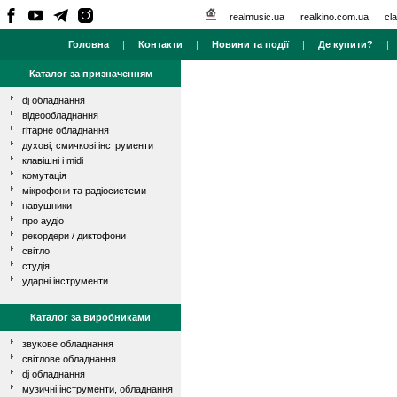
realmusic.ua
realkino.com.ua
cla
Головна
|
Контакти
|
Новини та події
|
Де купити?
Каталог за призначенням
dj обладнання
відеообладнання
гітарне обладнання
духові, смичкові інструменти
клавішні і midi
комутація
мікрофони та радіосистеми
навушники
про аудіо
рекордери / диктофони
світло
студія
ударні інструменти
Каталог за виробниками
звукове обладнання
світлове обладнання
dj обладнання
музичні інструменти, обладнання