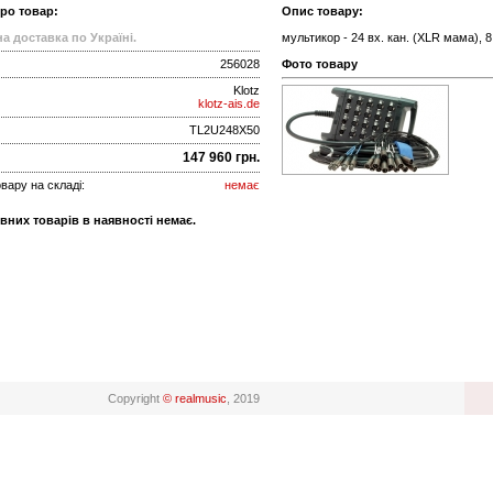
про товар:
Опис товару:
а доставка по Україні.
мультикор - 24 вх. кан. (XLR мама), 8
256028
Фото товару
Klotz
klotz-ais.de
TL2U248X50
147 960 грн.
вару на складі:
немає
вних товарів в наявності немає.
Copyright
© realmusic
, 2019