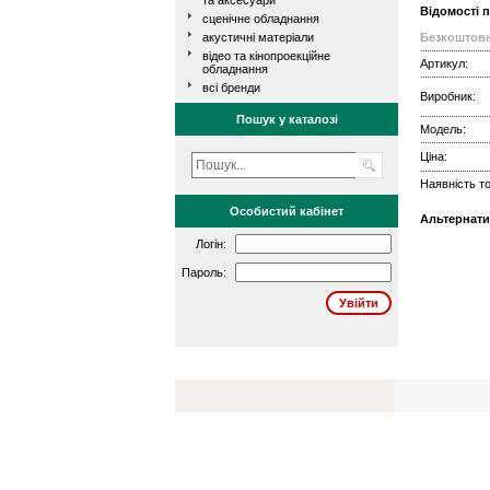
та аксесуари
Відомості 
сценічне обладнання
акустичні матеріали
Безкоштовн
відео та кінопроекційне
Артикул:
обладнання
всі бренди
Виробник:
Пошук у каталозі
Модель:
Ціна:
Наявність то
Особистий кабінет
Альтернати
Логін:
Пароль: