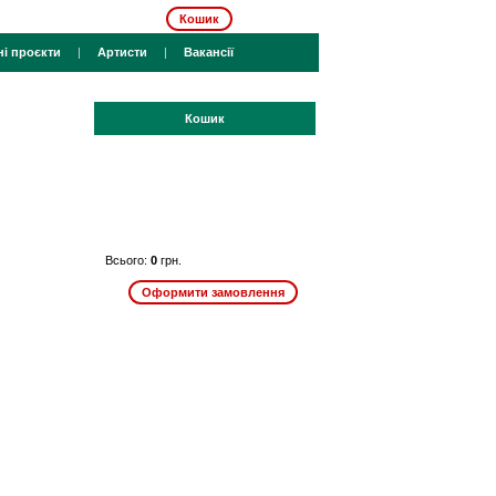
Кошик
ні проєкти
|
Артисти
|
Вакансії
Кошик
Всього:
0
грн.