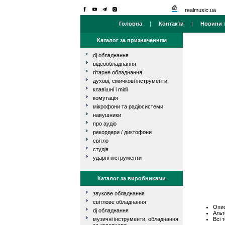
realmusic.ua
Головна
|
Контакти
|
Новини т
Каталог за призначенням
dj обладнання
відеообладнання
гітарне обладнання
духові, смичкові інструменти
клавішні і midi
комутація
мікрофони та радіосистеми
навушники
про аудіо
рекордери / диктофони
світло
студія
ударні інструменти
Каталог за виробниками
звукове обладнання
світлове обладнання
Опис
dj обладнання
Альт
Всі 
музичні інструменти, обладнання