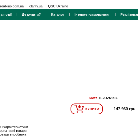
realkino.com.ua
clarity.ua
QSC Ukraine
а події
|
Де купити?
|
Каталог
|
Інтернет-замовлення
|
Реалізова
Klotz
TL2U248X50
147 960 грн.
КУПИТИ
 і характеристики
ернативні товари
товари виробника