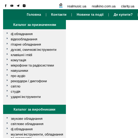
realmusic.ua
realkino.com.ua
clarity.ua
Головна
|
Контакти
|
Новини та події
|
Де купити?
Каталог за призначенням
dj обладнання
відеообладнання
гітарне обладнання
духові, смичкові інструменти
клавішні і midi
комутація
мікрофони та радіосистеми
навушники
про аудіо
рекордери / диктофони
світло
студія
ударні інструменти
Каталог за виробниками
звукове обладнання
світлове обладнання
dj обладнання
музичні інструменти, обладнання