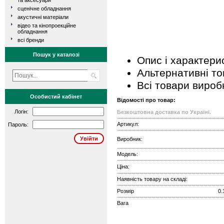
та аксесуари
сценічне обладнання
акустичні матеріали
відео та кінопроекційне
обладнання
всі бренди
Пошук у каталозі
Опис і характери
Альтернативні т
Всі товари вироб
Особистий кабінет
Відомості про товар:
Логін:
Безкоштовна доставка по Україні.
Артикул:
Пароль:
Виробник:
Модель:
Ціна:
Наявність товару на складі:
Розмір
0.
Вага