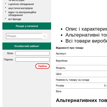
та аксесуари
сценічне обладнання
акустичні матеріали
відео та кінопроекційне
обладнання
всі бренди
Пошук у каталозі
Опис і характери
Альтернативні т
Всі товари вироб
Особистий кабінет
Відомості про товар:
Логін:
Артикул:
Пароль:
Виробник:
Модель:
Ціна:
Наявність товару на складі:
Розмір
0.
Вага
Альтернативних тов