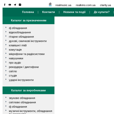
realmusic.ua
realkino.com.ua
clarity.ua
Головна
|
Контакти
|
Новини та події
|
Де купити?
Каталог за призначенням
dj обладнання
відеообладнання
гітарне обладнання
духові, смичкові інструменти
клавішні і midi
комутація
мікрофони та радіосистеми
навушники
про аудіо
рекордери / диктофони
світло
студія
ударні інструменти
Каталог за виробниками
звукове обладнання
світлове обладнання
dj обладнання
музичні інструменти, обладнання