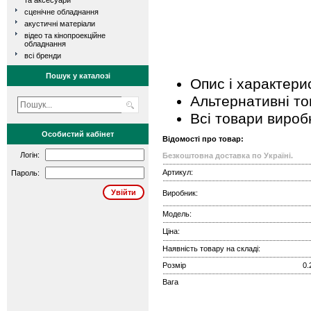
та аксесуари
сценічне обладнання
акустичні матеріали
відео та кінопроекційне
обладнання
всі бренди
Пошук у каталозі
Опис і характери
Альтернативні т
Всі товари вироб
Особистий кабінет
Відомості про товар:
Логін:
Безкоштовна доставка по Україні.
Артикул:
Пароль:
Виробник:
Модель:
Ціна:
Наявність товару на складі:
Розмір
0.
Вага