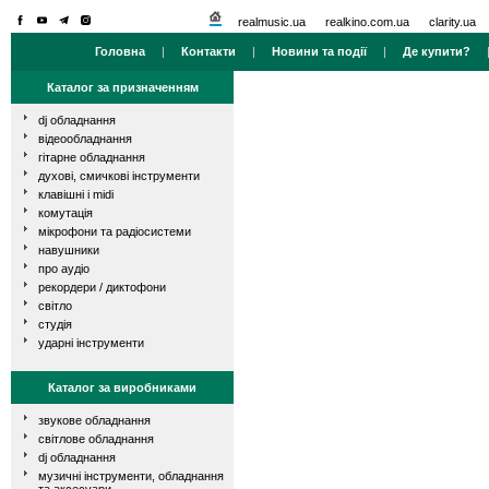
realmusic.ua
realkino.com.ua
clarity.ua
Головна
|
Контакти
|
Новини та події
|
Де купити?
Каталог за призначенням
dj обладнання
відеообладнання
гітарне обладнання
духові, смичкові інструменти
клавішні і midi
комутація
мікрофони та радіосистеми
навушники
про аудіо
рекордери / диктофони
світло
студія
ударні інструменти
Каталог за виробниками
звукове обладнання
світлове обладнання
dj обладнання
музичні інструменти, обладнання