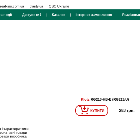
realkino.com.ua
clarity.ua
QSC Ukraine
а події
|
Де купити?
|
Каталог
|
Інтернет-замовлення
|
Реалізова
Klotz
RG213-HB-E (RG213/U)
283 грн.
КУПИТИ
 і характеристики
ернативні товари
товари виробника