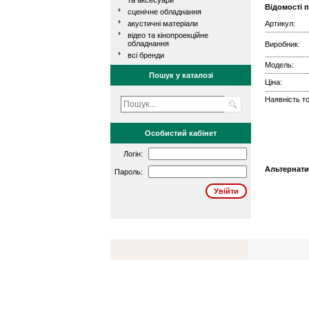
та аксесуари
Відомості 
сценічне обладнання
акустичні матеріали
Артикул:
відео та кінопроекційне
обладнання
Виробник:
всі бренди
Модель:
Пошук у каталозі
Ціна:
Наявність то
Особистий кабінет
Логін:
Альтернати
Пароль: