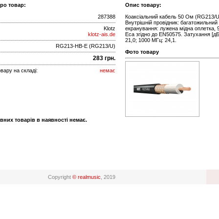
про товар:
Опис товару:
287388
Коаксіальний кабель 50 Ом (RG213/U
Внутрішній провідник: багатожильний л
Klotz
екранування: лужена мідна оплетка, 
klotz-ais.de
Eca згідно до EN50575. Затухання [дБ/
21,0; 1000 МГц: 24,1.
RG213-HB-E (RG213/U)
Фото товару
283 грн.
вару на складі:
немає
вних товарів в наявності немає.
Copyright
© realmusic
, 2019