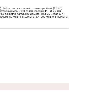
). Кабель вогнезахисний та антикорозійний (FRNC).
уджений мідь, 7 х 0,75 мм, ізоляція: PE, Ø 7,2 мм,
94% покриття, загальний діаметр: 10,3 мм.. Клас CPR
100м]: 50 МГц: 4,4; 100 МГц: 6,4; 200 МГц: 9,4; 800 МГц: