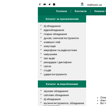
realmusic.ua
Головна
|
Контакти
|
Новини т
Каталог за призначенням
dj обладнання
відеообладнання
гітарне обладнання
духові, смичкові інструменти
клавішні і midi
комутація
мікрофони та радіосистеми
навушники
про аудіо
рекордери / диктофони
світло
студія
ударні інструменти
Каталог за виробниками
звукове обладнання
світлове обладнання
Опис
dj обладнання
Альт
Всі 
музичні інструменти, обладнання