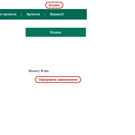
Кошик
ні проєкти
|
Артисти
|
Вакансії
Кошик
Всього:
0
грн.