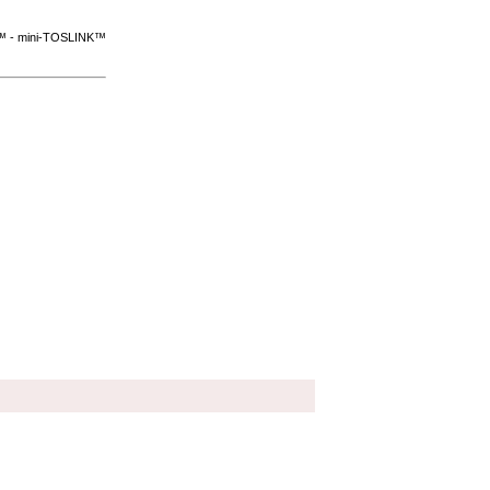
K™ - mini-TOSLINK™