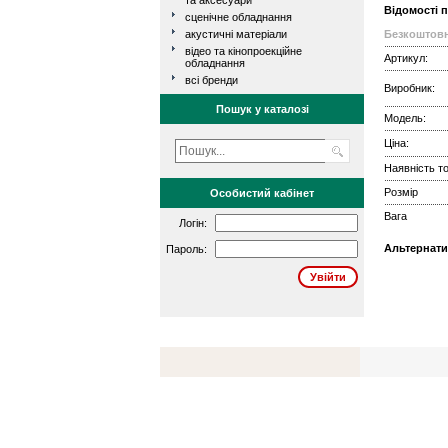
та аксесуари
Відомості 
сценічне обладнання
акустичні матеріали
Безкоштовн
відео та кінопроекційне
Артикул:
обладнання
всі бренди
Виробник:
Пошук у каталозі
Модель:
Ціна:
Наявність то
Розмір
Особистий кабінет
Вага
Логін:
Альтернати
Пароль: