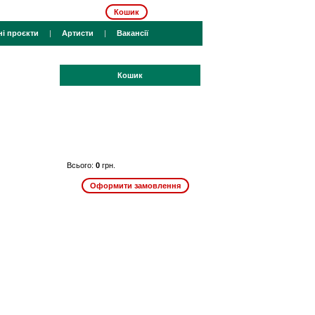
Кошик
ні проєкти
|
Артисти
|
Вакансії
Кошик
Всього:
0
грн.