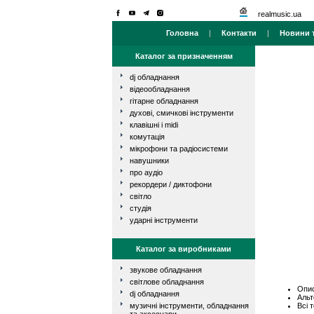
realmusic.ua
Головна
|
Контакти
|
Новини т
Каталог за призначенням
dj обладнання
відеообладнання
гітарне обладнання
духові, смичкові інструменти
клавішні і midi
комутація
мікрофони та радіосистеми
навушники
про аудіо
рекордери / диктофони
світло
студія
ударні інструменти
Каталог за виробниками
звукове обладнання
світлове обладнання
Опис
dj обладнання
Альт
Всі 
музичні інструменти, обладнання