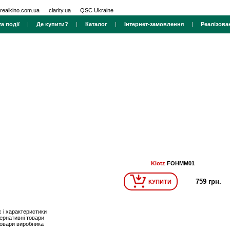
realkino.com.ua
clarity.ua
QSC Ukraine
а події
|
Де купити?
|
Каталог
|
Інтернет-замовлення
|
Реалізова
Klotz
FOHMM01
759 грн.
КУПИТИ
 і характеристики
ернативні товари
товари виробника