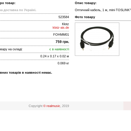
про товар:
Опис товару:
а доставка по Україні.
Оптичний кабель, 1 м, mini-TOSLIN
523584
Фото товару
Klotz
klotz-ais.de
FOHMM01
759 грн.
вару на складі:
є в наявності
0.24 x 0.17 x 0.02 м
0.069 кг
вних товарів в наявності немає.
Copyright
© realmusic
, 2019