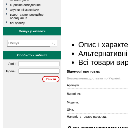
та аксесуари
сценічне обладнання
акустичні матеріали
відео та кінопроекційне
обладнання
всі бренди
Пошук у каталозі
Опис і характ
Альтернативні
Особистий кабінет
Всі товари ви
Логін:
Пароль:
Відомості про товар:
Безкоштовна доставка по Україні.
Артикул:
Виробник:
Модель:
Ціна:
Наявність товару на складі: