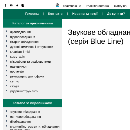
realmusic.ua
realkino.com.ua
clarity.ua
Головна
|
Контакти
|
Новини та події
|
Де купити?
Каталог за призначенням
Звукове обладна
dj обладнання
відеообладнання
(серія Blue Line)
гітарне обладнання
духові, смичкові інструменти
клавішні і midi
комутація
мікрофони та радіосистеми
навушники
про аудіо
рекордери / диктофони
світло
студія
ударні інструменти
Каталог за виробниками
звукове обладнання
світлове обладнання
dj обладнання
музичні інструменти, обладнання