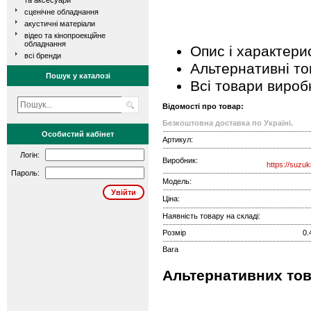
та аксесуари
сценічне обладнання
акустичні матеріали
відео та кінопроекційне
обладнання
Опис і характери
всі бренди
Альтернативні т
Пошук у каталозі
Всі товари вироб
Відомості про товар:
Безкоштовна доставка по Україні.
Особистий кабінет
Артикул:
Логін:
Виробник:
https://suzu
Пароль:
Модель:
Ціна:
Наявність товару на складі:
Розмір
0.
Вага
Альтернативних тов