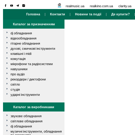
realmusic.ua
realkino.com.ua
clarity.ua
Головна
|
Контакти
|
Новини та події
|
Де купити?
Каталог за призначенням
dj обладнання
відеообладнання
гітарне обладнання
духові, смичкові інструменти
клавішні і midi
комутація
мікрофони та радіосистеми
навушники
про аудіо
рекордери / диктофони
світло
студія
ударні інструменти
Каталог за виробниками
звукове обладнання
світлове обладнання
dj обладнання
музичні інструменти, обладнання