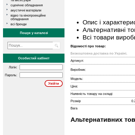
та аксесуари
сценічне обладнання
акустичні матеріали
відео та кінопроекційне
обладнання
Опис і характери
всі бренди
Альтернативні т
Пошук у каталозі
Всі товари вироб
Відомості про товар:
Безкоштовна доставка по Україні.
Особистий кабінет
Артикул:
Логін:
Виробник:
Пароль:
Модель:
Ціна:
Наявність товару на складі:
Розмір
0.
Вага
Альтернативних тов