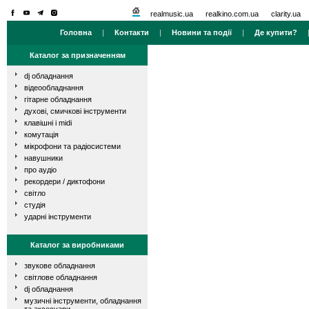
realmusic.ua
realkino.com.ua
clarity.ua
Головна
|
Контакти
|
Новини та події
|
Де купити?
Каталог за призначенням
dj обладнання
відеообладнання
гітарне обладнання
духові, смичкові інструменти
клавішні і midi
комутація
мікрофони та радіосистеми
навушники
про аудіо
рекордери / диктофони
світло
студія
ударні інструменти
Каталог за виробниками
звукове обладнання
світлове обладнання
dj обладнання
музичні інструменти, обладнання