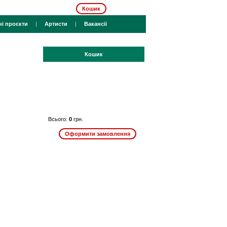
Кошик
ні проєкти
|
Артисти
|
Вакансії
Кошик
Всього:
0
грн.