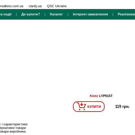
realkino.com.ua
clarity.ua
QSC Ukraine
а події
|
Де купити?
|
Каталог
|
Інтернет-замовлення
|
Реалізова
Klotz
LYP015T
119 грн.
КУПИТИ
 і характеристики
ернативні товари
товари виробника