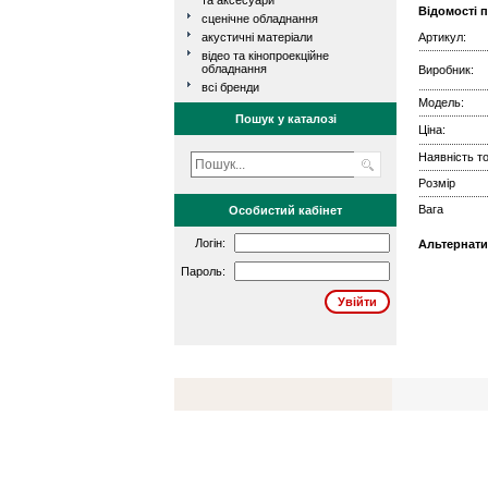
та аксесуари
Відомості 
сценічне обладнання
акустичні матеріали
Артикул:
відео та кінопроекційне
обладнання
Виробник:
всі бренди
Модель:
Пошук у каталозі
Ціна:
Наявність то
Розмір
Вага
Особистий кабінет
Логін:
Альтернати
Пароль: