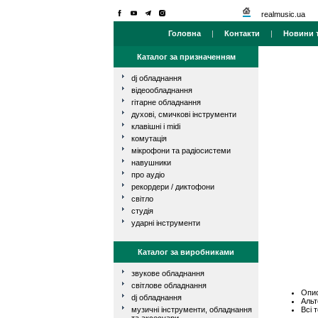
realmusic.ua
Головна
|
Контакти
|
Новини т
Каталог за призначенням
dj обладнання
відеообладнання
гітарне обладнання
духові, смичкові інструменти
клавішні і midi
комутація
мікрофони та радіосистеми
навушники
про аудіо
рекордери / диктофони
світло
студія
ударні інструменти
Каталог за виробниками
звукове обладнання
світлове обладнання
Опис
dj обладнання
Альт
Всі 
музичні інструменти, обладнання