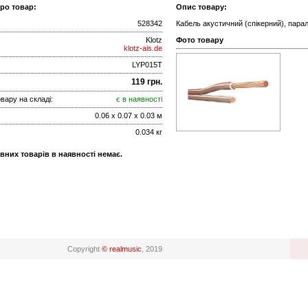
про товар:
Опис товару:
528342
Кабель акустичний (спікерний), парал
Klotz
Фото товару
klotz-ais.de
LYP015T
119 грн.
вару на складі:
є в наявності
0.06 x 0.07 x 0.03 м
0.034 кг
вних товарів в наявності немає.
Copyright
© realmusic
, 2019