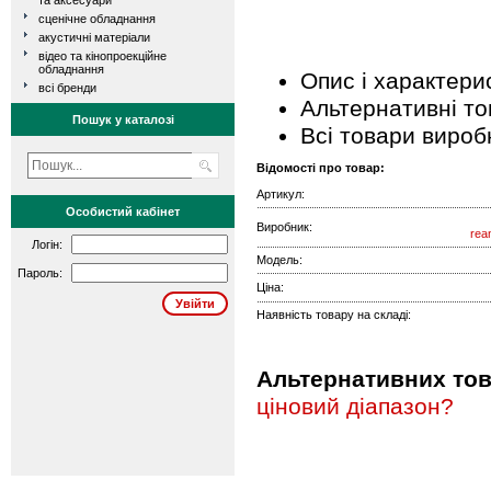
та аксесуари
сценічне обладнання
акустичні матеріали
відео та кінопроекційне
обладнання
Опис і характери
всі бренди
Альтернативні т
Пошук у каталозі
Всі товари вироб
Відомості про товар:
Артикул:
Особистий кабінет
Виробник:
rea
Логін:
Модель:
Пароль:
Ціна:
Наявність товару на складі:
Альтернативних това
ціновий діапазон?