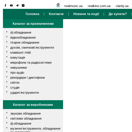
realmusic.ua
realkino.com.ua
clarity.ua
Головна
|
Контакти
|
Новини та події
|
Де купити?
Каталог за призначенням
dj обладнання
відеообладнання
гітарне обладнання
духові, смичкові інструменти
клавішні і midi
комутація
мікрофони та радіосистеми
навушники
про аудіо
рекордери / диктофони
світло
студія
ударні інструменти
Каталог за виробниками
звукове обладнання
світлове обладнання
dj обладнання
музичні інструменти, обладнання