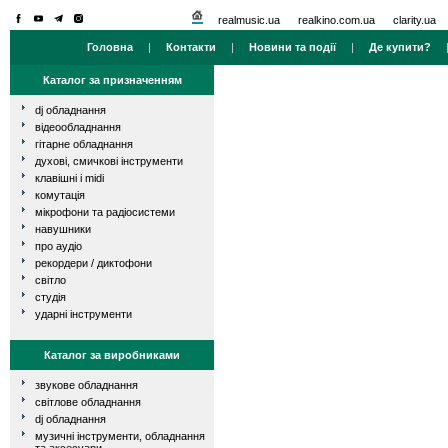
realmusic.ua
realkino.com.ua
clarity.ua
Головна
|
Контакти
|
Новини та події
|
Де купити?
Каталог за призначенням
dj обладнання
відеообладнання
гітарне обладнання
духові, смичкові інструменти
клавішні і midi
комутація
мікрофони та радіосистеми
навушники
про аудіо
рекордери / диктофони
світло
студія
ударні інструменти
Каталог за виробниками
звукове обладнання
світлове обладнання
dj обладнання
музичні інструменти, обладнання