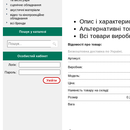
та аксесуари
сценічне обладнання
акустичні матеріали
відео та кінопроекційне
обладнання
Опис і характери
всі бренди
Альтернативні т
Пошук у каталозі
Всі товари вироб
Відомості про товар:
Безкоштовна доставка по Україні.
Особистий кабінет
Артикул:
Логін:
Виробник:
Пароль:
Модель:
Ціна:
Наявність товару на складі:
Розмір
0.
Вага