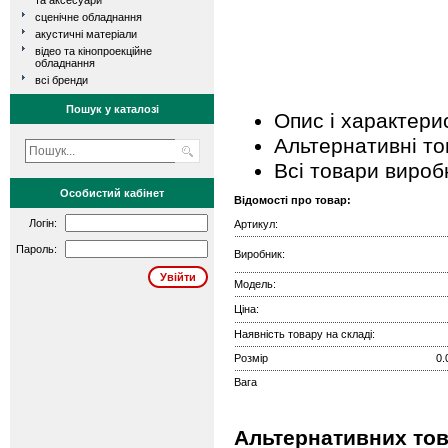
та аксесуари
сценічне обладнання
акустичні матеріали
відео та кінопроекційне
обладнання
всі бренди
Пошук у каталозі
Опис і характери
Альтернативні т
Всі товари вироб
Особистий кабінет
Відомості про товар:
Логін:
Артикул:
Пароль:
Виробник:
Модель:
Ціна:
Наявність товару на складі:
Розмір
0.
Вага
Альтернативних тов