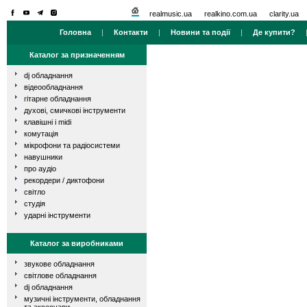
realmusic.ua
realkino.com.ua
clarity.ua
Головна
|
Контакти
|
Новини та події
|
Де купити?
Каталог за призначенням
dj обладнання
відеообладнання
гітарне обладнання
духові, смичкові інструменти
клавішні і midi
комутація
мікрофони та радіосистеми
навушники
про аудіо
рекордери / диктофони
світло
студія
ударні інструменти
Каталог за виробниками
звукове обладнання
світлове обладнання
dj обладнання
музичні інструменти, обладнання