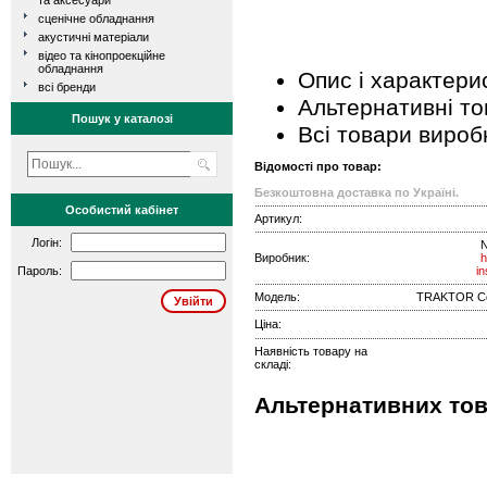
та аксесуари
сценічне обладнання
акустичні матеріали
відео та кінопроекційне
обладнання
Опис і характери
всі бренди
Альтернативні т
Пошук у каталозі
Всі товари вироб
Відомості про товар:
Безкоштовна доставка по Україні.
Особистий кабінет
Артикул:
Логін:
N
Виробник:
h
Пароль:
i
Модель:
TRAKTOR Cont
Ціна:
Наявність товару на
складі:
Альтернативних тов