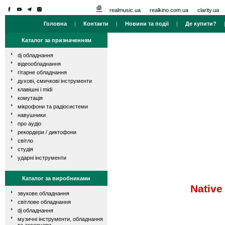
realmusic.ua
realkino.com.ua
clarity.ua
Головна
|
Контакти
|
Новини та події
|
Де купити?
Каталог за призначенням
dj обладнання
відеообладнання
гітарне обладнання
духові, смичкові інструменти
клавішні і midi
комутація
мікрофони та радіосистеми
навушники
про аудіо
рекордери / диктофони
світло
студія
ударні інструменти
Каталог за виробниками
Native
звукове обладнання
світлове обладнання
dj обладнання
музичні інструменти, обладнання