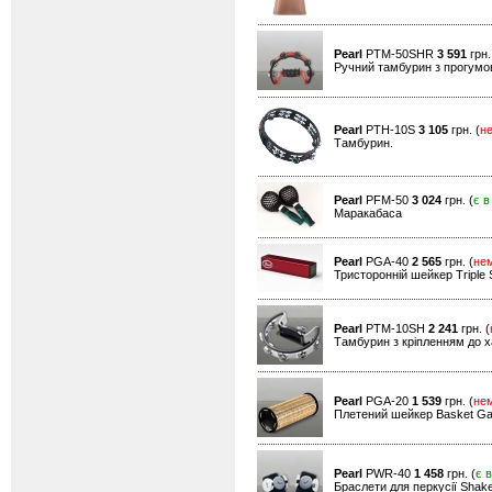
Pearl
PTM-50SHR
3 591
грн.
Ручний тамбурин з прогумо
Pearl
PTH-10S
3 105
грн. (
н
Тамбурин.
Pearl
PFM-50
3 024
грн. (
є в
Маракабаса
Pearl
PGA-40
2 565
грн. (
не
Тристоронній шейкер Triple 
Pearl
PTM-10SH
2 241
грн. (
Тамбурин з кріпленням до х
Pearl
PGA-20
1 539
грн. (
не
Плетений шейкер Basket Ga
Pearl
PWR-40
1 458
грн. (
є 
Браслети для перкусії Shake