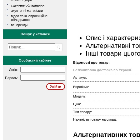
та аксесуари
сценічне обладнання
акустичні матеріали
відео та кінопроекційне
обладнання
всі бренди
Пошук у каталозі
Опис і характери
Альтернативні т
Інші товари цьог
Особистий кабінет
Відомості про товар:
Логін:
Безкоштовна доставка по Україні.
Артикул:
Пароль:
Виробник:
Модель:
Ціна:
Тип товару:
Наявність товару на складі:
Альтернативних това