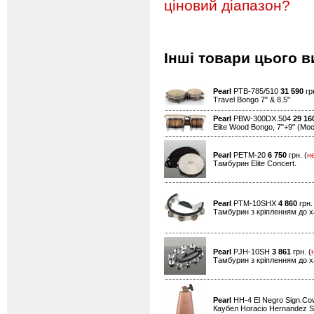
ціновий діапазон?
Інші товари цього в
Pearl
PTB-785/510
31 590
грн
Travel Bongo 7" & 8.5"
Pearl
PBW-300DX.504
29 16
Elite Wood Bongo, 7"+9" (Moc
Pearl
PETM-20
6 750
грн. (
н
Тамбурин Elite Concert.
Pearl
PTM-10SHX
4 860
грн.
Тамбурин з кріпленням до х
Pearl
PJH-10SH
3 861
грн. (
Тамбурин з кріпленням до ха
Pearl
HH-4 El Negro Sign.Cow
Каубел Horacio Hernandez S