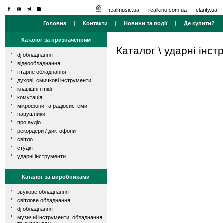
realmusic.ua
realkino.com.ua
clarity.ua
Головна
|
Контакти
|
Новини та події
|
Де купити?
Каталог за призначенням
Каталог
\
ударні інст
dj обладнання
відеообладнання
гітарне обладнання
духові, смичкові інструменти
клавішні і midi
комутація
мікрофони та радіосистеми
навушники
про аудіо
рекордери / диктофони
світло
студія
ударні інструменти
Каталог за виробниками
звукове обладнання
світлове обладнання
dj обладнання
музичні інструменти, обладнання