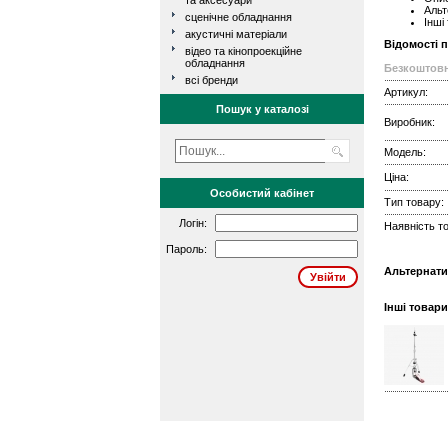
та аксесуари
Альт
сценічне обладнання
Інші
акустичні матеріали
Відомості 
відео та кінопроекційне
обладнання
Безкоштовн
всі бренди
Артикул:
Пошук у каталозі
Виробник:
Модель:
Ціна:
Особистий кабінет
Тип товару:
Логін:
Наявність то
Пароль:
Альтернати
Інші товари