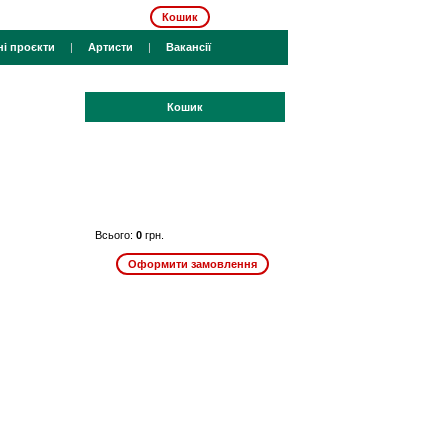
Кошик
ні проєкти
|
Артисти
|
Вакансії
Кошик
Всього:
0
грн.