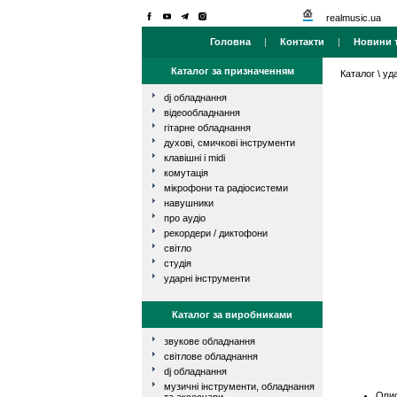
realmusic.ua
Головна
|
Контакти
|
Новини т
Каталог за призначенням
Каталог
\
уд
dj обладнання
відеообладнання
гітарне обладнання
духові, смичкові інструменти
клавішні і midi
комутація
мікрофони та радіосистеми
навушники
про аудіо
рекордери / диктофони
світло
студія
ударні інструменти
Каталог за виробниками
звукове обладнання
світлове обладнання
dj обладнання
музичні інструменти, обладнання
Опис