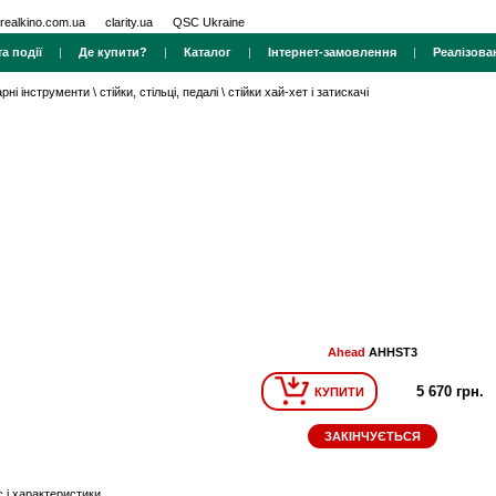
realkino.com.ua
clarity.ua
QSC Ukraine
а події
|
Де купити?
|
Каталог
|
Інтернет-замовлення
|
Реалізова
арні інструменти
\
стійки, стільці, педалі
\
стійки хай-хет і затискачі
Ahead
AHHST3
5 670 грн.
КУПИТИ
ЗАКІНЧУЄТЬСЯ
 і характеристики