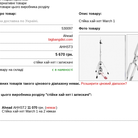
ернативні товари
 товари цього виробника розділу
про товар:
Опис товару:
а доставка по Україні.
Стійка хай-хет March 1
530097
Фото товару
Ahead
bigbangdist.com
AHHST3
5 670 грн.
стійки хай-хет і затискачі
вару на складі:
є в наявності
вних товарів такого цінового діапазону немає.
Розширити ціновий діапазон?
 цього виробника розділу "стійки хай-хет і затискачі":
Ahead
AHHST2
11 070
грн. (
немає
)
Стійка хай-хет March 1 на 2 ніжках