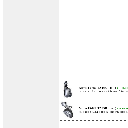
Acme
IR-6S
18 090
грн. (
є в ная
сканер, 11 кольорів + білий, 14 г
Acme
IS-6S
17 820
грн. (
є в ная
сканер з багатопроменевим ефектом