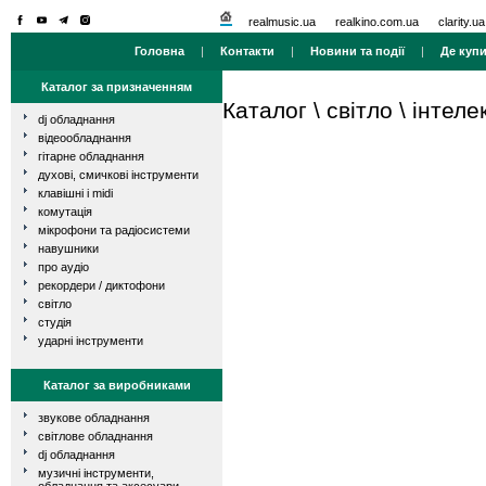
realmusic.ua
realkino.com.ua
clarity.ua
Головна
|
Контакти
|
Новини та події
|
Де куп
Каталог за призначенням
Каталог
\
світло
\
інтеле
dj обладнання
відеообладнання
гітарне обладнання
духові, смичкові інструменти
клавішні і midi
комутація
мікрофони та радіосистеми
навушники
про аудіо
рекордери / диктофони
світло
студія
ударні інструменти
Каталог за виробниками
звукове обладнання
світлове обладнання
dj обладнання
музичні інструменти,