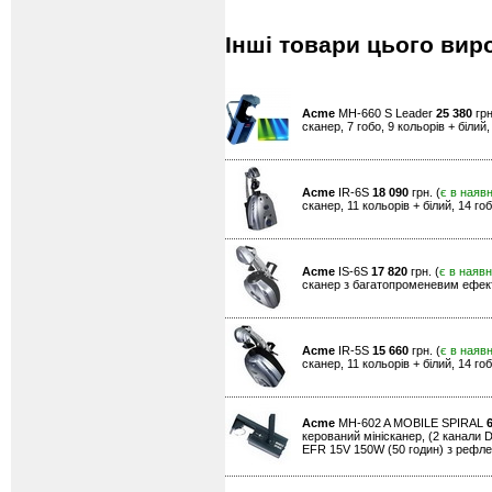
Інші товари цього вир
Acme
MH-660 S Leader
25 380
грн
сканер, 7 гобо, 9 кольорів + біл
Acme
IR-6S
18 090
грн. (
є в наявн
сканер, 11 кольорів + білий, 14 г
Acme
IS-6S
17 820
грн. (
є в наявн
сканер з багатопроменевим ефектом
Acme
IR-5S
15 660
грн. (
є в наявн
сканер, 11 кольорів + білий, 14 г
Acme
MH-602 A MOBILE SPIRAL
керований мінісканер, (2 канали 
EFR 15V 150W (50 годин) з рефл