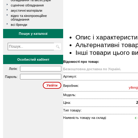
обладнання та аксесуари
сценічне обладнання
акустичні матеріали
відео та кінопроекційне
обладнання
всі бренди
Пошук у каталозі
Опис і характеристи
Альтернативні това
Інші товари цього в
Особистий кабінет
Відомості про товар:
Логін:
Безкоштовна доставка по Україні.
Артикул:
Пароль:
Виробник:
yifeng
Модель:
2
Ціна:
Тип товару:
Наявність товару на складі:
є