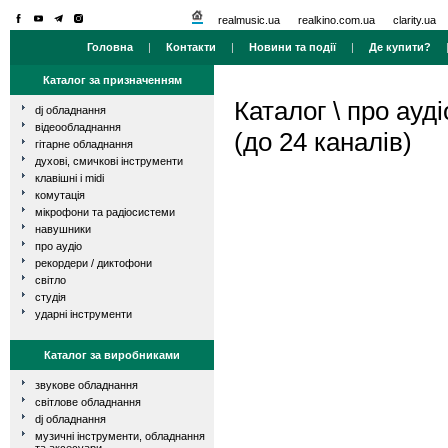
realmusic.ua
realkino.com.ua
clarity.ua
Головна
|
Контакти
|
Новини та події
|
Де купити?
Каталог за призначенням
Каталог
\
про ауді
dj обладнання
відеообладнання
(до 24 каналів)
гітарне обладнання
духові, смичкові інструменти
клавішні і midi
комутація
мікрофони та радіосистеми
навушники
про аудіо
рекордери / диктофони
світло
студія
ударні інструменти
Каталог за виробниками
звукове обладнання
світлове обладнання
dj обладнання
музичні інструменти, обладнання