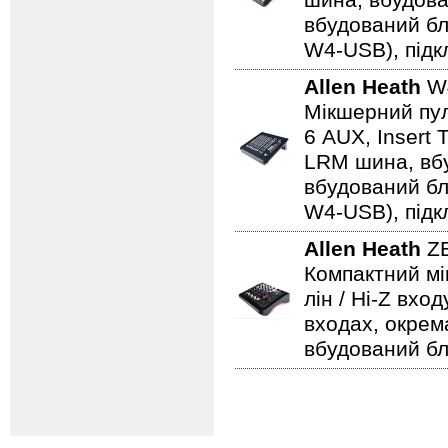
шина, вбудова
вбудований бл
W4-USB), підк
Allen Heath
W
Мікшерний пуль
6 AUX, Insert 
LRM шина, вбу
вбудований бл
W4-USB), підк
Allen Heath
Z
Компактний мі
лін / Hi-Z вхо
входах, окрем
вбудований б