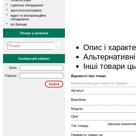
та аксесуари
сценічне обладнання
акустичні матеріали
відео та кінопроекційне
обладнання
всі бренди
Пошук у каталозі
Опис і характ
Альтернативні
Особистий кабінет
Інші товари ц
Логін:
Пароль:
Відомості про товар:
Безкоштовна доставка по Україні.
Артикул:
Виробник:
Модель:
Ціна:
мікшери аналогові
Тип товару:
Наявність товару на