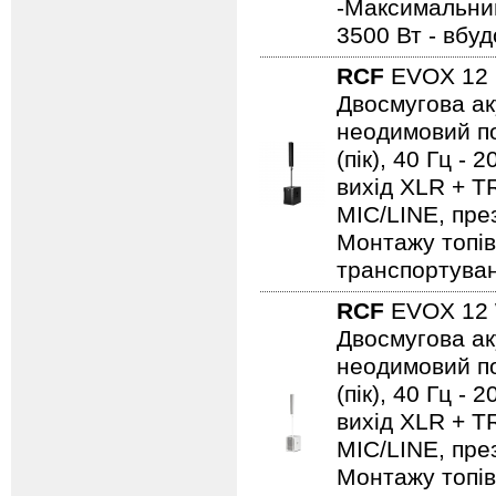
-Максимальний
3500 Вт - вбу
RCF
EVOX 12
Двосмугова ак
неодимовий по
(пік), 40 Гц - 
вихід XLR + TR
MIC/LINE, пре
Монтажу топів
транспортуван
RCF
EVOX 12
Двосмугова ак
неодимовий по
(пік), 40 Гц - 
вихід XLR + TR
MIC/LINE, пре
Монтажу топів