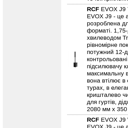
RCF
EVOX J9
EVOX J9 - це 
розроблена дл
форматі. 1,75
хвилеводом Tr
рівномірне по
потужний 12-д
контрольовані
підсилювачу к
максимальну в
вона втілює в
турах, в елег
кришталево чи
для гуртів, ді
2080 мм x 350 
RCF
EVOX J9
EVOX J9 - це 