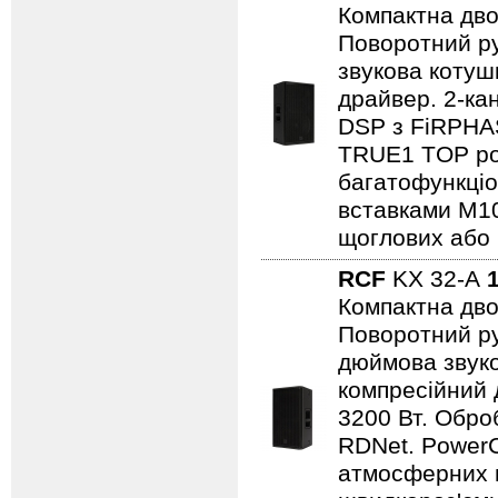
Компактна дво
Поворотний ру
звукова котуш
драйвер. 2-ка
DSP з FiRPHA
TRUE1 TOP ро
багатофункціо
вставками M10
щоглових або 
RCF
KX 32-A
Компактна дво
Поворотний ру
дюймова звуко
компресійний 
3200 Вт. Обр
RDNet. Power
атмосферних в