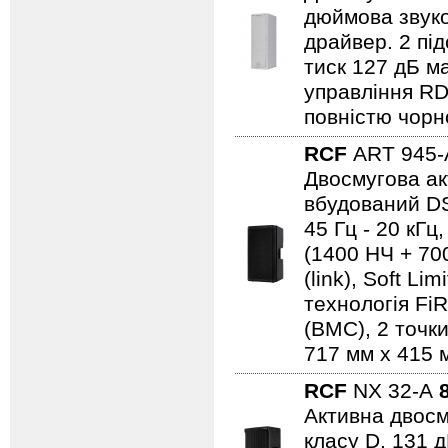
дюймова звуко
драйвер. 2 пі
тиск 127 дБ м
управління R
повністю чорн
RCF
ART 945
Двосмугова ак
вбудований DS
45 Гц - 20 кГц
(1400 НЧ + 700
(link), Soft Li
технологія Fi
(BMC), 2 точки
717 мм x 415 м
RCF
NX 32-A
Активна двосм
класу D. 131 д