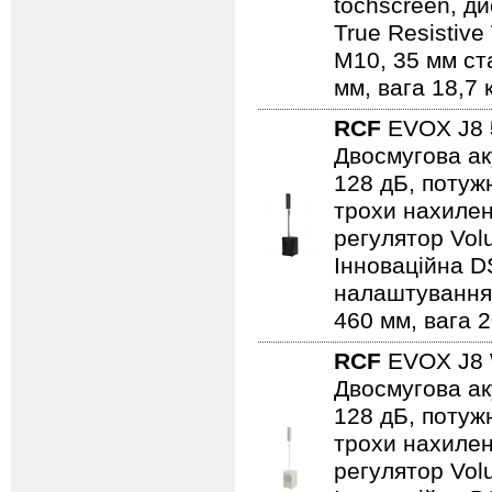
tochscreen, д
True Resistive
М10, 35 мм ст
мм, вага 18,7 
RCF
EVOX J8
Двосмугова ак
128 дБ, потужні
трохи нахилени
регулятор Vol
Інноваційна D
налаштування,
460 мм, вага 2
RCF
EVOX J8
Двосмугова ак
128 дБ, потужні
трохи нахилени
регулятор Vol