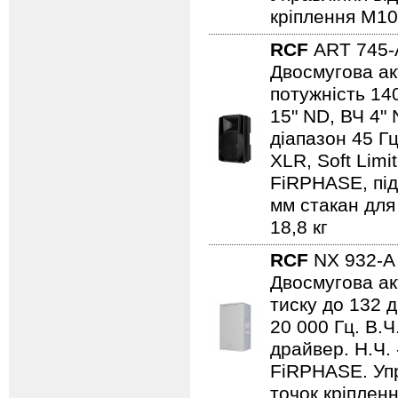
кріплення M10
RCF
ART 745
Двосмугова ак
потужність 140
15" ND, ВЧ 4" 
діапазон 45 Гц
XLR, Soft Limi
FiRPHASE, під
мм стакан для 
18,8 кг
RCF
NX 932-
Двосмугова ак
тиску до 132 д
20 000 Гц. В.
драйвер. Н.Ч.
FiRPHASE. Упр
точок кріпленн