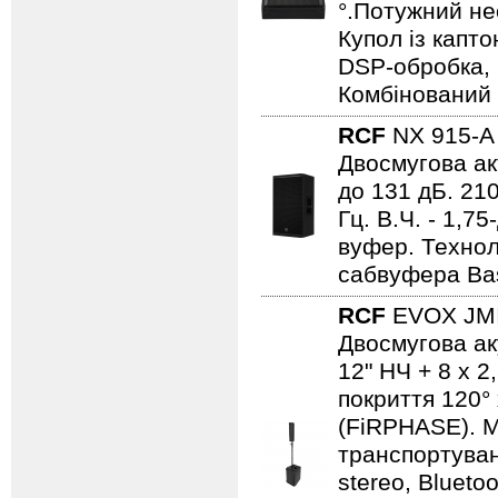
°.Потужний не
Купол із капто
DSP-обробка, 
Комбінований в
RCF
NX 915-
Двосмугова ак
до 131 дБ. 21
Гц. В.Ч. - 1,
вуфер. Технол
сабвуфера Bas
RCF
EVOX JM
Двосмугова ак
12" НЧ + 8 x 2,
покриття 120°
(FiRPHASE). М
транспортуван
stereo, Blueto