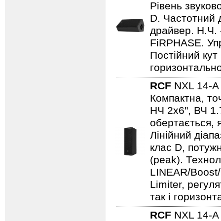
Рівень звуков
D. Частотний 
драйвер. Н.Ч.
FiRPHASE. Упр
Постійний кут 
горизонтально
RCF
NXL 14-
Компактна, то
НЧ 2х6", ВЧ 1.
обертається, 
Лінійний діапа
клас D, потужн
(peak). Техно
LINEAR/Boost/S
Limiter, регу
так і горизон
RCF
NXL 14-