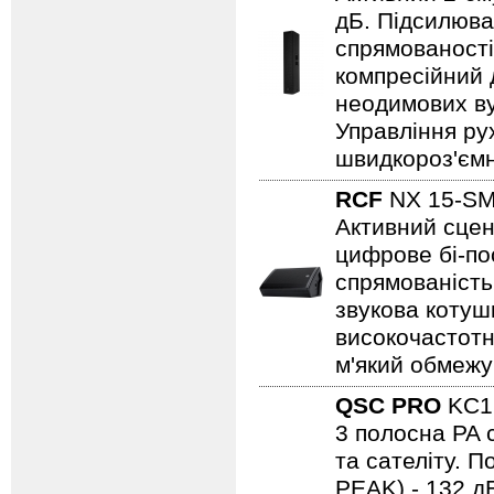
дБ. Підсилюва
спрямованості
компресійний 
неодимових ву
Управління ру
швидкороз'ємн
RCF
NX 15-
Активний сцен
цифрове бі-пос
спрямованість
звукова котушк
високочастотн
м'який обмежув
QSC PRO
KC
3 полосна PA 
та сателіту. П
PEAK) - 132 дБ