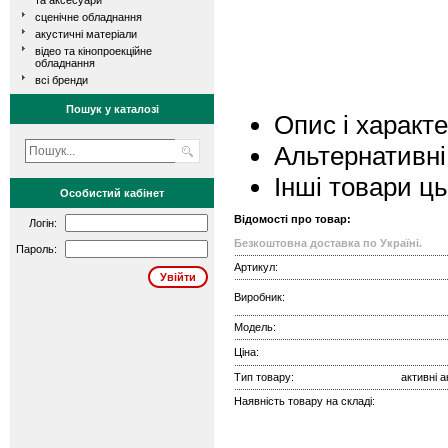
та аксесуари
сценічне обладнання
акустичні матеріали
відео та кінопроекційне
обладнання
всі бренди
Пошук у каталозі
Опис і характ
Альтернативні
Інші товари ц
Особистий кабінет
Відомості про товар:
Логін:
Безкоштовна доставка по Україні.
Пароль:
Артикул:
Виробник:
Модель:
Ціна:
Тип товару:
активні 
Наявність товару на складі: