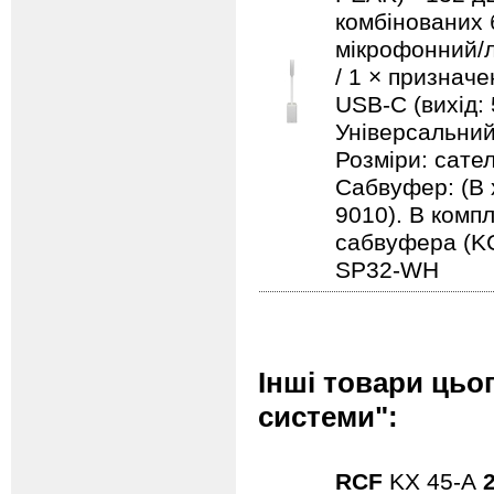
комбінованих 
мікрофонний/л
/ 1 × призначе
USB-C (вихід: 
Універсальний
Розміри: сател
Сабвуфер: (В 
9010). В комп
сабвуфера (K
SP32-WH
Інші товари цьо
системи":
RCF
KX 45-A