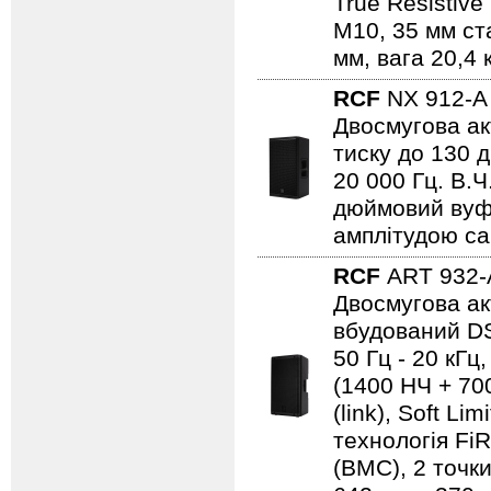
True Resistive
М10, 35 мм ст
мм, вага 20,4 
RCF
NX 912-
Двосмугова ак
тиску до 130 д
20 000 Гц. В.Ч
дюймовий вуфе
амплітудою са
RCF
ART 932
Двосмугова ак
вбудований DS
50 Гц - 20 кГц
(1400 НЧ + 700
(link), Soft Li
технологія Fi
(BMC), 2 точки