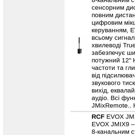
8-канальним 
сенсорним дис
повним дистан
цифровим мік
керуванням, E
всьому сигнал
хвилеводі True
забезпечує шир
потужний 12" 
частоти та гл
від підсилюва
звукового тис
вихід, еквала
аудіо. Всі фу
JMixRemote.. 
RCF
EVOX JM
EVOX JMIX9 – 
8-канальним 