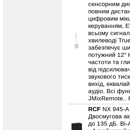
сенсорним дис
повним дистан
цифровим мік
керуванням, E
всьому сигнал
хвилеводі True
забезпечує шир
потужний 12" 
частоти та гл
від підсилюва
звукового тис
вихід, еквала
аудіо. Всі фу
JMixRemote.. 
RCF
NX 945-
Двосмугова ак
до 135 дБ. Bi-