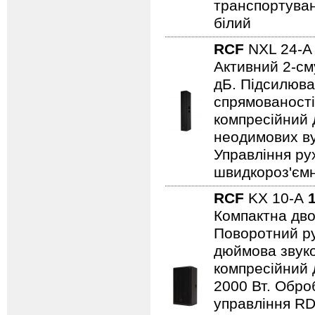
транспортуванн
білий
RCF
NXL 24-
Активний 2-см
дБ. Підсилюва
спрямованості
компресійний 
неодимових ву
Управління ру
швидкороз'ємн
RCF
KX 10-A
Компактна дво
Поворотний ру
дюймова звуко
компресійний 
2000 Вт. Обр
управління R