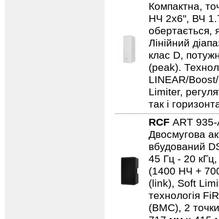
Компактна, то
НЧ 2х6", ВЧ 1.
обертається, 
Лінійний діапа
клас D, потужн
(peak). Техно
LINEAR/Boost/S
Limiter, регу
так і горизон
RCF
ART 935
Двосмугова ак
вбудований DS
45 Гц - 20 кГц
(1400 НЧ + 700
(link), Soft Li
технологія Fi
(BMC), 2 точки