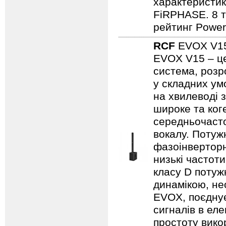
характеристик
FiRPHASE. 8 т
рейтинг Powe
RCF
EVOX V1
EVOX V15 – це
система, розро
у складних ум
на хвилеводі 
широке та ког
середньочасто
вокалу. Потуж
фазоінверторн
низькі частот
класу D потужн
динамікою, не
EVOX, поєднує
сигналів в ел
простоту викор