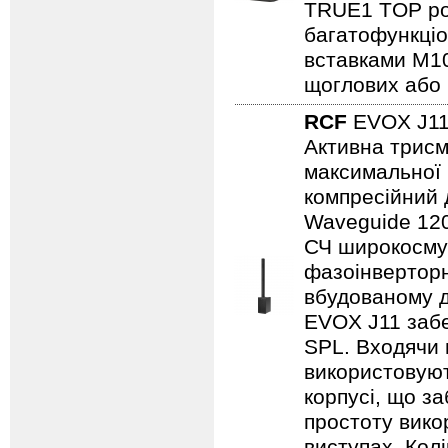
TRUE1 TOP ро
багатофункціо
вставками M10
щоглових або 
RCF
EVOX J1
Активна трисм
максимальної 
компресійний 
Waveguide 120°
СЧ широкосмуг
фазоінверторн
вбудованому д
EVOX J11 забе
SPL. Входячи 
використовуют
корпусі, що з
простоту викор
виступах. Колі