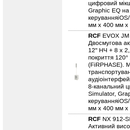
цифровий мікш
Graphic EQ на
керуванняiOS/A
мм x 400 мм x 
RCF
EVOX JM
Двосмугова ак
12" НЧ + 8 x 2,
покриття 120°
(FiRPHASE). М
транспортуван
аудіоінтерфейс
8-канальний ц
Simulator, Gr
керуванняiOS/A
мм x 400 мм x 
RCF
NX 912-
Активний висо