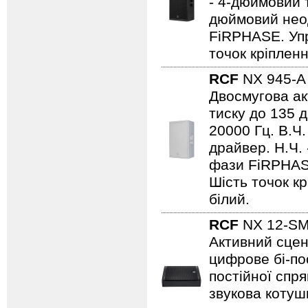
- 4-дюймовий 
дюймовий нео
FiRPHASE. Упр
точок кріплен
RCF
NX 945-
Двосмугова ак
тиску до 135 д
20000 Гц. В.Ч
драйвер. Н.Ч.
фази FiRPHASE
Шість точок кр
білий.
RCF
NX 12-S
Активний сцен
цифрове бі-пос
постійної спр
звукова котушк