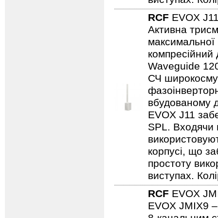
RCF
EVOX J1
Активна трисм
максимальної 
компресійний 
Waveguide 120°
СЧ широкосмуг
фазоінверторн
вбудованому д
EVOX J11 забе
SPL. Входячи 
використовуют
корпусі, що з
простоту викор
виступах. Колі
RCF
EVOX JM
EVOX JMIX9 – 