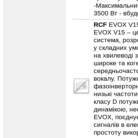
-Максимальний
3500 Вт - вбу
RCF
EVOX V1
EVOX V15 – це
система, розро
у складних ум
на хвилеводі 
широке та ког
середньочасто
вокалу. Потуж
фазоінверторн
низькі частот
класу D потужн
динамікою, не
EVOX, поєднує
сигналів в ел
простоту викор