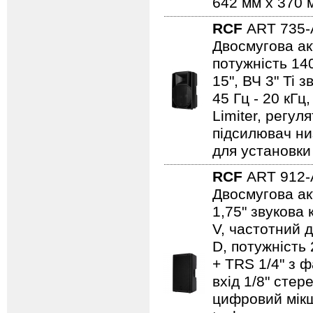
642 мм x 370 м
RCF
ART 735
Двосмугова ак
потужність 140
15", ВЧ 3" Ti 
45 Гц - 20 кГц
Limiter, регул
підсилювач ни
для установки 
RCF
ART 912
Двосмугова ак
1,75" звукова
V, частотний д
D, потужність 
+ TRS 1/4" з 
вхід 1/8" стер
цифровий мікше