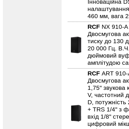
Інноваційна D
налаштування,
460 мм, вага 2
RCF
NX 910-
Двосмугова ак
тиску до 130 д
20 000 Гц. В.Ч
дюймовий вуфе
амплітудою са
RCF
ART 910
Двосмугова ак
1,75" звукова
V, частотний д
D, потужність 
+ TRS 1/4" з 
вхід 1/8" стер
цифровий мікше