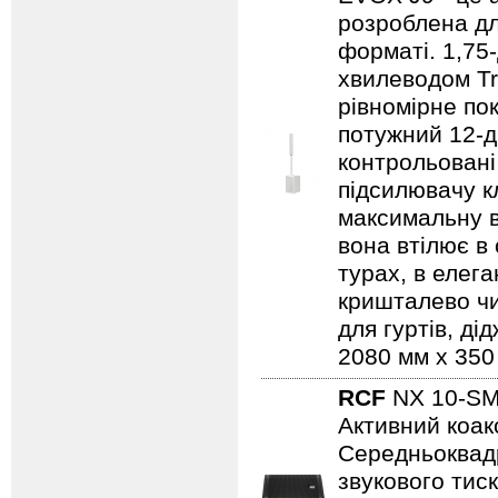
розроблена дл
форматі. 1,75
хвилеводом Tr
рівномірне по
потужний 12-д
контрольовані
підсилювачу к
максимальну в
вона втілює в
турах, в елег
кришталево чи
для гуртів, ді
2080 мм x 350 
RCF
NX 10-S
Активний коак
Cередньоквадр
звукового тиск