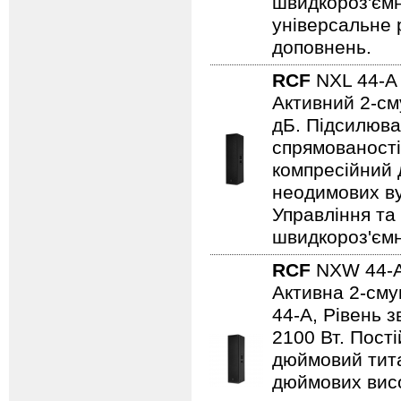
швидкороз'ємн
універсальне 
доповнень.
RCF
NXL 44-
Активний 2-см
дБ. Підсилюва
спрямованості
компресійний 
неодимових ву
Управління та
швидкороз'ємн
RCF
NXW 44-
Активна 2-сму
44-A, Рівень 
2100 Вт. Пості
дюймовий тита
дюймових висо