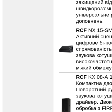
захищений від
швидкороз'ємн
універсальне 
доповнень.
RCF
NX 15-S
Активний сцен
цифрове бі-пос
спрямованість
звукова котушк
високочастотн
м'який обмежув
RCF
KX 08-A
Компактна дво
Поворотний ру
звукова котуш
драйвер. Двок
обробка з Fi