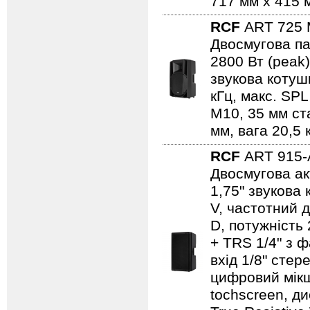
717 мм x 415 м
RCF
ART 725
Двосмугова па
2800 Вт (peak)
звукова котушк
кГц, макс. SPL
М10, 35 мм ст
мм, вага 20,5 
RCF
ART 915
Двосмугова ак
1,75" звукова
V, частотний д
D, потужність 
+ TRS 1/4" з 
вхід 1/8" стер
цифровий мікше
tochscreen, д