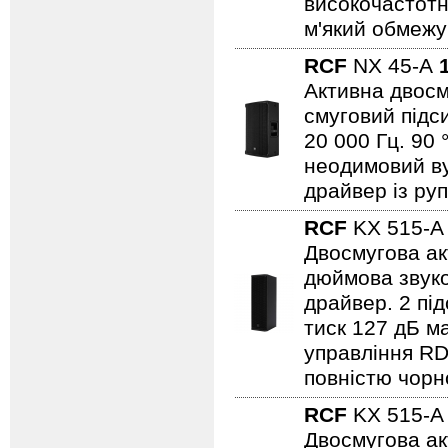
високочастотн
м'який обмежув
RCF
NX 45-A
Активна двосм
смуговий підс
20 000 Гц. 90 
неодимовий вуф
драйвер із ру
RCF
KX 515-
Двосмугова ак
дюймова звуко
драйвер. 2 пі
тиск 127 дБ м
управління R
повністю чорн
RCF
KX 515-
Двосмугова ак