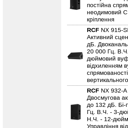
постійна спрям
неодимовий C.
кріплення
RCF
NX 915-
Активний сцен
дБ. Двоканаль
20 000 Гц. В.Ч
дюймовий вуфе
відхиленням в
спрямованості 
вертикального
RCF
NX 932-
Двосмугова ак
до 132 дБ. Бі
Гц. В.Ч. - 3-
Н.Ч. - 12-дюй
Управління ві