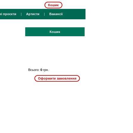
Кошик
ні проєкти
|
Артисти
|
Вакансії
Кошик
Всього:
0
грн.