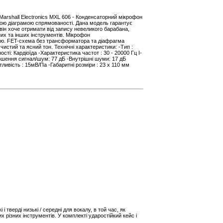
arshall Electronics MXL 606 - Конденсаторний мікрофон
ою діаграмою спрямованості. Дана модель гарантує
він хоче отримати від запису невеликого барабана,
них та інших інструментів. Мікрофон
тю. FET-схема без трансформатора та діафрагма
чистий та ясний тон. Технічні характеристики: -Тип :
ті: Кардіоїда -Характеристика частот : 30 - 20000 Гц І-
ошення сигнал/шум: 77 дБ -Внутрішні шуми: 17 дБ
ливість : 15мВ/Па -Габаритні розміри : 23 x 110 мм
тверді низькі / середні для вокалу, в той час, як
різних інструментів. У комплекті ударостійкий кейс і