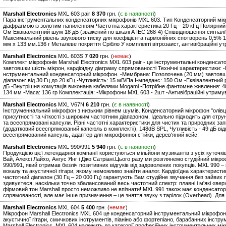
Marshall Electronics
MXL 603 pair
8 370
грн. (
є в наявності
)
Пара інструментальних конденсаторних мікрофонів MXL 603. Тип Конденсаторний мікр
діафрагмою із золотим напиленням Частотна характеристика 20 Гц – 20 кГц Полярний
Ом Еквівалентний шум 18 дБ (зважений по шкалі А IEC 268-4) Співвідношення сигнал/
Максимальний рівень звукового тиску для коефіцієнта гармонійних спотворень 0,5% 1
мм x 133 мм.136 г Металеве покриття Срібло У комплекті вітрозаист, антивібраційні утр
Marshall Electronics
MXL 603S
7 020
грн. (
немає
)
Комплект мікрофонів Marshall Electronics MXL 603 pair - це інструментальні конденса
завтовшки шість мікрон, кардіоїдну діаграму спрямованості Технічні характеристики: -Б
нструментальний конденсаторний мікрофон. -Мембрана: Позолочена (20 мм) завтовшки
діапазон: від 30 Гц до 20 кГц -Чутливість: 15 мВ/Па І-мпеданс: 150 Ом -Еквівалентни
дБ -Внутрішня комутація виконана кабелями Mogami -Потрібне фантомне живлення: 48 
134 мм -Маса: 136 гр Комплектація: -Мікрофони MXL 603 - 2шт -Антивібраційні утримув
Marshall Electronics
MXL V67N
6 210
грн. (
є в наявності
)
Інструменнальний мікрофон з низьким рівнем шумів. Конденсаторний мікрофон "олівц
присутності та чіткості з широким частотним діапазоном. Ідеально підходить для струнн
та всеспрямовані капсули. Рівні частотні характеристики для чистих та природних зап
(додатковий всеспрямований капсюль в комплектіі), 148dB SPL, Чутливість - 49 дБ ві
всеспрямований капсуль, адаптер для мікрофонної стійки, дерев'яний кейс.
Marshall Electronics
MXL 990/991
5 940
грн. (
є в наявності
)
Продукцією цієї легендарної компанії користуються мільйони музикантів з усіх куточків
Вай, Алексі Лайхо, Ангус Янг і Джо Сатріані.Цього разу ми розглянемо студійний мікр
990/991, який отримав безліч позитивних відгуків від задоволених покупців. MXL 990 
вокалу та акустичної гітари, якому неможливо знайти аналог. Кардіоїдна характерист
частотний діапазон (30 Гц – 20 000 Гц) гарантують Вам студійне звучання без зайвих 
здивуєтеся, наскільки точно збалансований весь частотний спектр: плавні і м'які «в
фірмовий тон Marshall просто неможливо не впізнати! MXL 991 також має конденсаторн
спрямованості, але має інше призначення – це зняття звуку з тарілок (Overhead). Для
Marshall Electronics
MXL 604
5 400
грн. (
немає
)
Мікрофон Marshall Electronics MXL 604 це конденсаторний інструментальний мікрофон,
акустичної гітари, смичкових інструментів, піаніно або фортепіано, барабанних інструм
Marshall Electronics, MXL 604 належить до категорії професійних інструментальних мікр