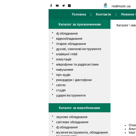
realmusic.ua
Головна
|
Контакти
|
Новини т
Каталог за призначенням
Каталог
\
мі
dj обладнання
відеообладнання
гітарне обладнання
духові, смичкові інструменти
клавішні і midi
комутація
мікрофони та радіосистеми
навушники
про аудіо
рекордери / диктофони
світло
студія
ударні інструменти
Каталог за виробниками
звукове обладнання
світлове обладнання
Опис
dj обладнання
Альт
Інші
музичні інструменти, обладнання