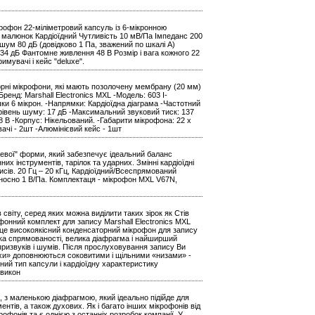
офон 22-міліметровий капсуль із 6-мікронною
 малюнок Кардіоїдний Чутливість 10 мВ/Па Імпеданс 200
шум 80 дБ (довідково 1 Па, зважений по шкалі А)
34 дБ Фантомне живлення 48 В Розмір і вага кожного 22
имувачі і кейс "deluxe".
торні мікрофони, які мають позолочену мембрану (20 мм)
ренд: Marshall Electronics MXL -Модель: 603 І-
 6 мікрон. -Напрямки: Кардіоїдна діаграма -Частотний
й рівень шуму: 17 дБ -Максимальний звуковий тиск: 137
В -Корпус: Нікельований. -Габарити мікрофона: 22 x
ачі - 2шт -Алюмінієвий кейс - 1шт
евої" форми, який забезпечує ідеальний баланс
их інструментів, тарілок та ударних. Змінні кардіоїдні
исів. 20 Гц – 20 кГц, Кардіоїдний/Всеспрямований
дносно 1 В/Па. Комплектаця - мікрофон MXL V67N,
 світу, серед яких можна виділити таких зірок як Стів
офонний комплект для запису Marshall Electronics MXL
– це високоякісний конденсаторний мікрофон для запису
ика спрямованості, велика діафрагма і найширший
призвуків і шумів. Після прослуховування запису Ви
ерхи» доповнюються соковитими і щільними «низами» -
ий тип капсули і кардіоїдну характеристику
 викон
 з маленькою діафрагмою, який ідеально підійде для
ентів, а також духових. Як і багато інших мікрофонів від
офонів та є однією з останніх розробок компанії. У