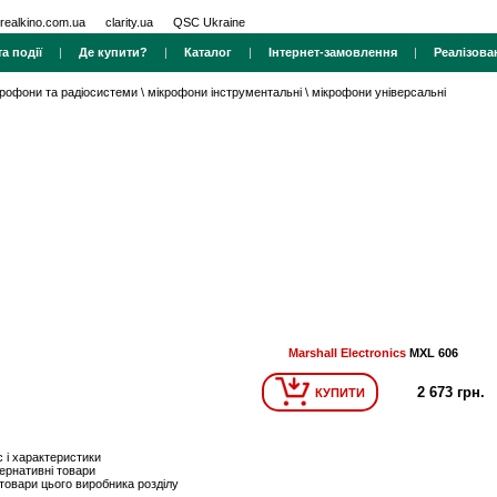
realkino.com.ua
clarity.ua
QSC Ukraine
а події
|
Де купити?
|
Каталог
|
Інтернет-замовлення
|
Реалізова
крофони та радіосистеми
\
мікрофони інструментальні
\
мікрофони універсальні
Marshall Electronics
MXL 606
2 673 грн.
КУПИТИ
 і характеристики
ернативні товари
 товари цього виробника розділу