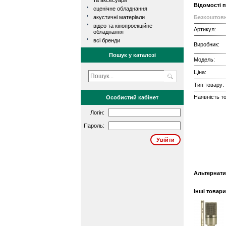
та аксесуари
Відомості 
сценічне обладнання
акустичні матеріали
Безкоштовн
відео та кінопроекційне
Артикул:
обладнання
всі бренди
Виробник:
Пошук у каталозі
Модель:
Ціна:
Тип товару:
Наявність то
Особистий кабінет
Логін:
Пароль:
Альтернати
Інші товар