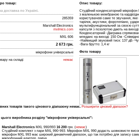
про товар:
Опис товару:
а доставка по Україні.
Студійний конденсаторний мікрофон M
з маленькою мембраною та кардіоїдн
285359
користувачеві саме те звучання, яке 
тарілок, акустики, форотепіано, удар
Marshall Electronics
мультифункціональний за своєю сут
mxlmics.com
капсуля з позолотою дають на виході 
Конденсаторний -Діаграма спрямованос
MXL 606
мпеданс на виході: 150 Ом -Співвідн
-Найвищий звуковий тиск: 137 дБ -Чут
2 673 грн.
-Вага брутто: 1,4 кг
Фото товару
мікрофони універсальні
вару на складі:
немає
вних товарів такого цінового діапазону немає.
Розширити ціновий діапазон?
и цього виробника розділу "мікрофони універсальні":
Marshall Electronics
MXL 990/993
16 200
грн. (
немає
)
Студійний комплект з пари MXL 990-993. Мікрофон MXL 990 додасть шовковисте високі і 
мікрофон MXL 993 має широкий динамічний діапазон, що так потрібно для запису самих 
мікрофонний адаптер, павук.