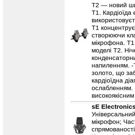
T2 — новий ш
T1. Кардіоїда
використовуєть
T1 концентрує 
створюючи кла
мікрофона. T1 
моделі T2. Ніч
конденсаторни
напиленням. -
золото, що за
кардіоїдна ді
ослабленням. 
високоякісним
sE Electronic
Універсальний
мікрофон; Час
спрямованості: