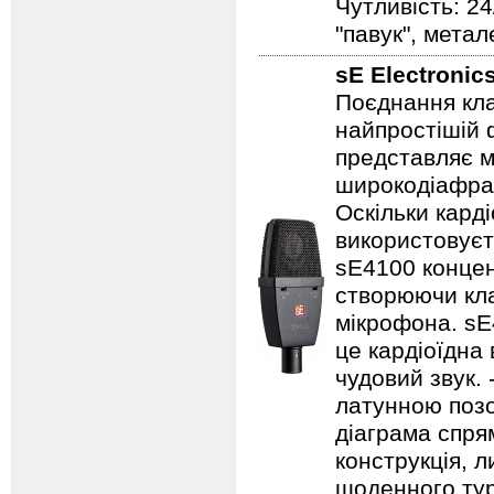
Чутливість: 24
"павук", метал
sE Electronic
Поєднання кла
найпростішій ф
представляє 
широкодіафра
Оскільки кард
використовуєть
sE4100 концент
створюючи кла
мікрофона. sE
це кардіоїдна 
чудовий звук.
латунною позо
діаграма спря
конструкція, 
щоденного тур