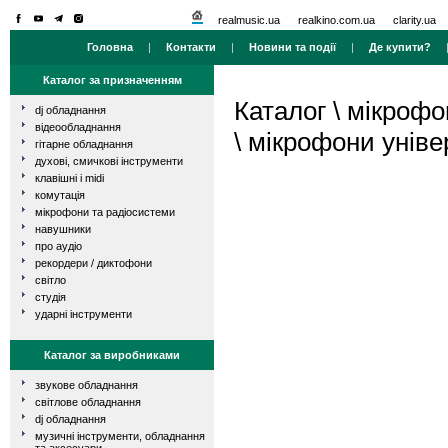
realmusic.ua
realkino.com.ua
clarity.ua
Головна
|
Контакти
|
Новини та події
|
Де купити?
Каталог за призначенням
Каталог
\
мікрофо
dj обладнання
відеообладнання
\
мікрофони уніве
гітарне обладнання
духові, смичкові інструменти
клавішні і midi
комутація
мікрофони та радіосистеми
навушники
про аудіо
рекордери / диктофони
світло
студія
ударні інструменти
Каталог за виробниками
звукове обладнання
світлове обладнання
dj обладнання
музичні інструменти, обладнання