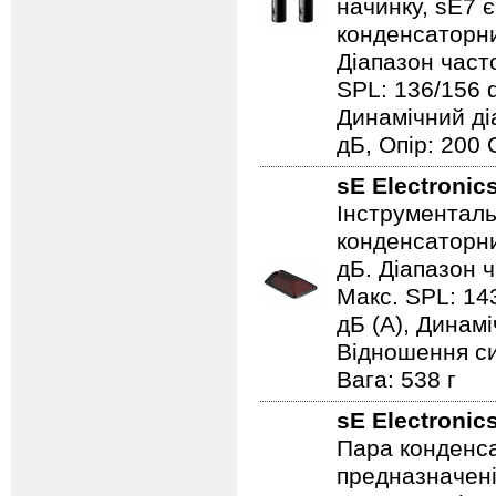
начинку, sE7 
конденсаторний
Діапазон часто
SPL: 136/156 d
Динамічний ді
дБ, Опір: 200
sE Electronic
Інструменталь
конденсаторни
дБ. Діапазон ч
Макс. SPL: 143
дБ (A), Динаміч
Відношення си
Вага: 538 г
sE Electronic
Пара конденса
предназначені