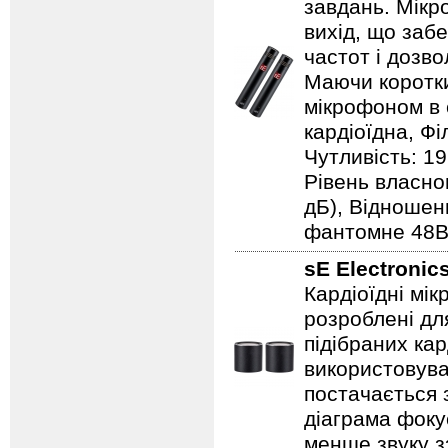
завдань. Мікр
вихід, що заб
частот і дозв
Маючи коротки
мікрофоном в 
кардіоїдна, Фі
Чутливість: 19
Рівень власног
дБ), Відношен
фантомне 48В,
sE Electronic
Кардіоїдні мік
розроблені дл
підібраних ка
використовува
постачається 
діаграма фоку
менше звуку зз