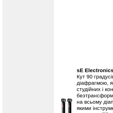
sE Electronic
Кут 90 градус
діафрагмою, я
студійних і к
безтрансформа
на всьому діа
якими інструм