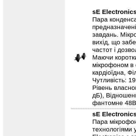
sE Electronic
Пара конденса
предназначені
завдань. Мікр
вихід, що заб
частот і дозв
Маючи коротки
мікрофоном в 
кардіоїдна, Фі
Чутливість: 19
Рівень власног
дБ), Відношен
фантомне 48В,
sE Electronic
Пара мікрофон
технологіями 