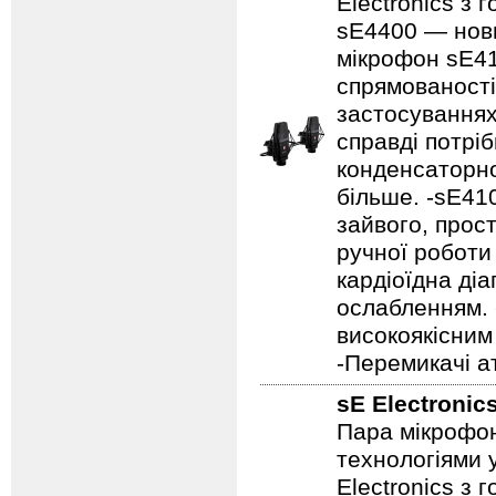
Electronics з
sE4400 — нов
мікрофон sE41
спрямованості,
застосуваннях,
справді потрі
конденсаторно
більше. -sE41
зайвого, прос
ручної роботи
кардіоїдна ді
ослабленням. 
високоякісним
-Перемикачі а
sE Electronic
Пара мікрофон
технологіями 
Electronics з