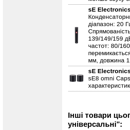
sE Electronic
Конденсаторни
діапазон: 20 Г
Спрямованість
139/149/159 д
частот: 80/160
перемикається;
мм, довжина 12
sE Electronic
sE8 omni Caps
характеристик
Інші товари цьо
універсальні":