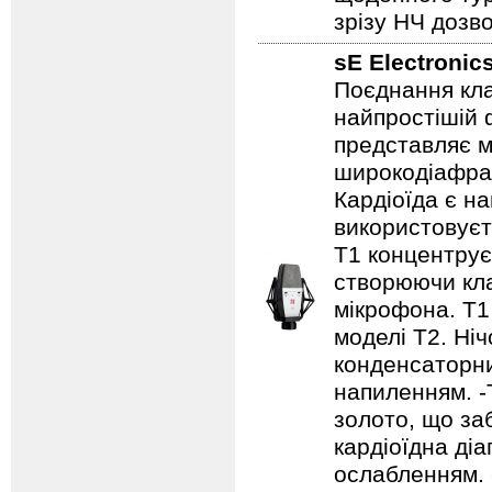
зрізу НЧ дозв
sE Electronic
Поєднання кла
найпростішій ф
представляє 
широкодіафраг
Кардіоїда є н
використовуєть
T1 концентрує 
створюючи кла
мікрофона. T1 
моделі T2. Ніч
конденсаторни
напиленням. -
золото, що за
кардіоїдна ді
ослабленням. 