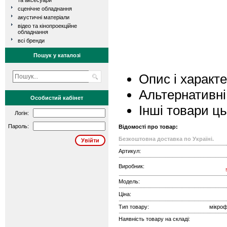
та аксесуари
сценічне обладнання
акустичні матеріали
відео та кінопроекційне
обладнання
всі бренди
Пошук у каталозі
Опис і характ
Альтернативні
Особистий кабінет
Інші товари ц
Логін:
Пароль:
Відомості про товар:
Безкоштовна доставка по Україні.
Артикул:
Виробник:
Модель:
Ціна:
Тип товару:
мікроф
Наявність товару на складі: