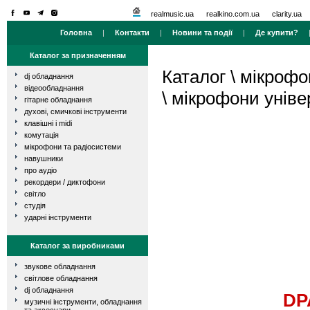
realmusic.ua
realkino.com.ua
clarity.ua
Головна
|
Контакти
|
Новини та події
|
Де купити?
Каталог за призначенням
Каталог
\
мікрофо
dj обладнання
відеообладнання
\
мікрофони уніве
гітарне обладнання
духові, смичкові інструменти
клавішні і midi
комутація
мікрофони та радіосистеми
навушники
про аудіо
рекордери / диктофони
світло
студія
ударні інструменти
Каталог за виробниками
звукове обладнання
світлове обладнання
dj обладнання
DP
музичні інструменти, обладнання