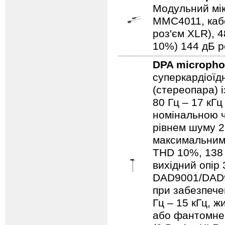
Модульний мік
MMC4011, каб
роз'єм XLR), 
10%) 144 дБ pe
DPA microph
суперкардіоїд
(стереопара) 
80 Гц – 17 кГц
номінальною ч
рівнем шуму 2
максимальним 
THD 10%, 138
вихідний опір
DAD9001/DAD90
при забезпече
Гц – 15 кГц, 
або фантомне 