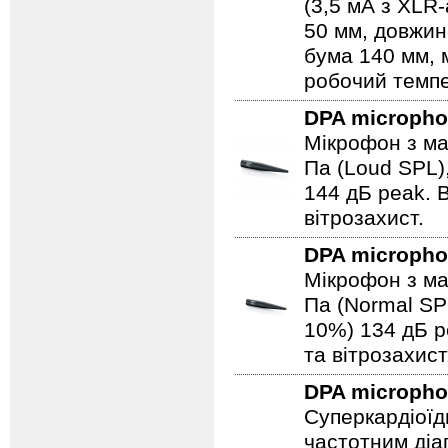
(3,5 мА з XLR
50 мм, довжин
бума 140 мм, м
робочий темп
DPA microph
Мікрофон з ма
Па (Loud SPL)
144 дБ peak. В
вітрозахист.
DPA microph
Мікрофон з ма
Па (Normal SP
10%) 134 дБ pe
та вітрозахист
DPA microph
Суперкардіоїд
частотним діап