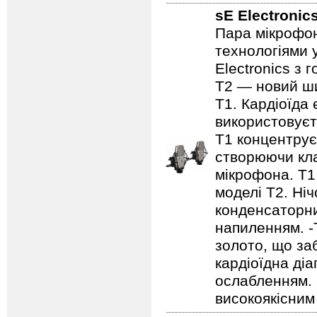
sE Electronic
Пара мікрофон
технологіями 
Electronics з
T2 — новий ш
T1. Кардіоїда
використовуєть
T1 концентрує 
створюючи кла
мікрофона. T1 
моделі T2. Ніч
конденсаторни
напиленням. -
золото, що за
кардіоїдна ді
ослабленням. 
високоякісним