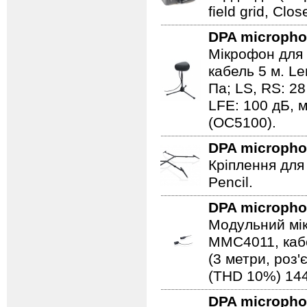
field grid, Clo
DPA microph
Мікрофон для 
кабель 5 м. Le
Па; LS, RS: 28
LFE: 100 дБ, 
(OC5100).
DPA microph
Кріплення для
Pencil.
DPA microph
Модульний мік
MMC4011, каб
(3 метри, роз'
(THD 10%) 144 
DPA microph