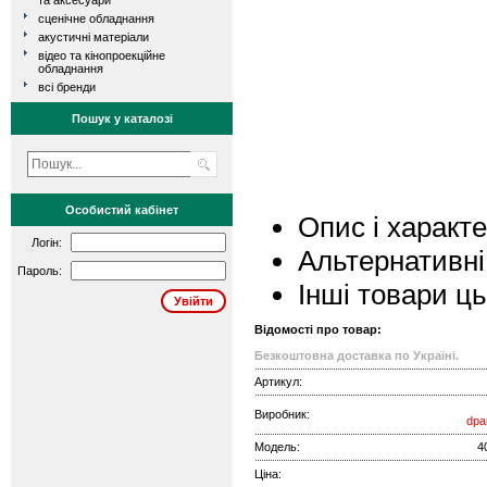
та аксесуари
сценічне обладнання
акустичні матеріали
відео та кінопроекційне
обладнання
всі бренди
Пошук у каталозі
Особистий кабінет
Опис і характ
Логін:
Альтернативні
Пароль:
Інші товари ц
Відомості про товар:
Безкоштовна доставка по Україні.
Артикул:
Виробник:
dpa
Модель:
4
Ціна: