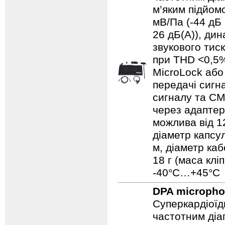
м’яким підйом
мВ/Па (-44 дБ 
26 дБ(A)), ди
звукового тис
при THD <0,5%
MicroLock аб
передачі сигн
сигналу та CM
через адаптер
можлива від 1
діаметр капсу
м, діаметр ка
18 г (маса клі
-40°C…+45°C
DPA microph
Суперкардіоїд
частотним діап