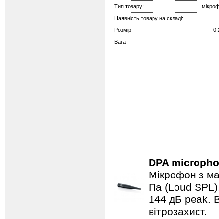
Тип товару:
мікроф
Наявність товару на складі:
Розмір
0.
Вага
DPA microph
Мікрофон з ма
Па (Loud SPL)
144 дБ peak. В
вітрозахист.