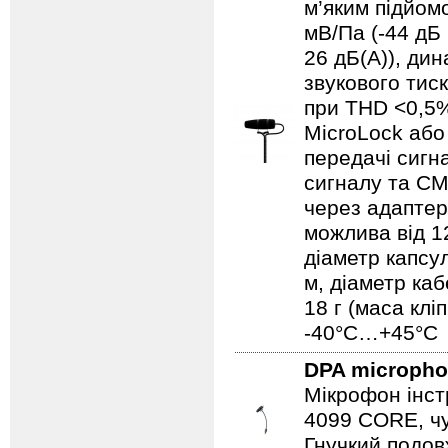
м’яким підйом
мВ/Па (-44 дБ 
26 дБ(A)), ди
звукового тис
при THD <0,5%
MicroLock аб
передачі сигн
сигналу та CM
через адаптер
можлива від 1
діаметр капсу
м, діаметр ка
18 г (маса клі
-40°C…+45°C
DPA microph
Мікрофон інст
4099 CORE, чу
Гнучкий подов