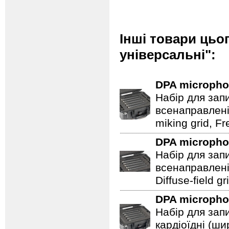
Інші товари цьо
універсальні":
DPA microph
Набір для запи
всенаправлені 
miking grid, Fr
DPA microph
Набір для запи
всенаправлені 
Diffuse-field g
DPA microph
Набір для запи
кардіоїдні (ши