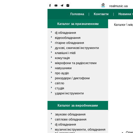
realmusic.ua
Головна
|
Контакти
|
Новини т
Каталог за призначенням
Каталог
\
мі
dj обладнання
відеообладнання
гітарне обладнання
духові, смичкові інструменти
клавішні і midi
комутація
мікрофони та радіосистеми
навушники
про аудіо
рекордери / диктофони
світло
студія
ударні інструменти
Каталог за виробниками
звукове обладнання
світлове обладнання
dj обладнання
музичні інструменти, обладнання
Опис