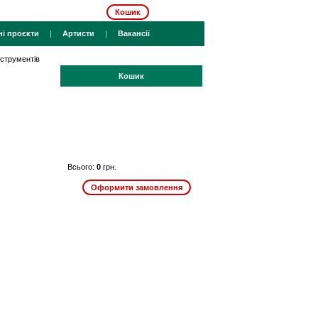
Кошик
ні проєкти
|
Артисти
|
Вакансії
нструментів
Кошик
Всього:
0
грн.