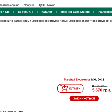
realkino.com.ua
clarity.ua
QSC Ukraine
а події
|
Де купити?
|
Каталог
|
Інтернет-замовлення
|
Реалізова
крофони та радіосистеми
\
мікрофони інструментальні
\
мікрофони для гітар і струнних і
Marshall Electronics
MXL DX-2
8 100 грн.
КУПИТИ
5 670 грн.
ЗАКІНЧУЄТЬСЯ
 і характеристики