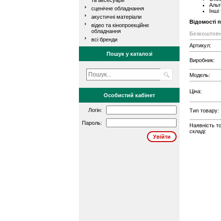
та аксесуари
Альт
сценічне обладнання
Інші
акустичні матеріали
Відомості 
відео та кінопроекційне
обладнання
Безкоштовн
всі бренди
Артикул:
Пошук у каталозі
Виробник:
Модель:
Ціна:
Особистий кабінет
Логін:
Тип товару:
Пароль:
Наявність т
складі: