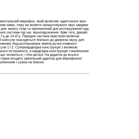
рументальний мікрофон, який дозволяє адаптувати звук
чки між ними, тому ви можете налаштовувати звук завдяки
ь для запису гітар та призначений для розташування над
ої системи під час звукопідсилення. Крім того, девайс
50 Гц до 14 кГц. Передня частина пристрою включає
ій капсули знаходяться близько до джерела звуку для
ежному боці розташована змінна ручка плавного
ули 1 і 2. Суперкардіоїдна конструкція з великою
шого інструменту, а кардіоїдна конструкція з маленькою
що читаються, і чіткі деталі. На додаток до всього
ставки входять кріпильний адаптер для мікрофонної
зьбленням і сумка на блиска