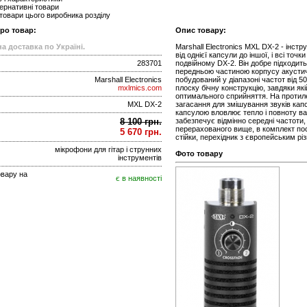
ернативні товари
 товари цього виробника розділу
про товар:
Опис товару:
а доставка по Україні.
Marshall Electronics MXL DX-2 - інст
від однієї капсули до іншої, і всі то
283701
подвійному DX-2. Він добре підходит
передньою частиною корпусу акустичн
Marshall Electronics
побудований у діапазоні частот від 
mxlmics.com
плоску бічну конструкцію, завдяки як
оптимального сприйняття. На протил
MXL DX-2
загасання для змішування звуків капс
капсулою вловлює тепло і повноту ва
8 100 грн.
забезпечує відмінно середні частоти, 
перерахованого вище, в комплект по
5 670 грн.
стійки, перехідник з європейським рі
мікрофони для гітар і струнних
Фото товару
інструментів
овару на
є в наявності