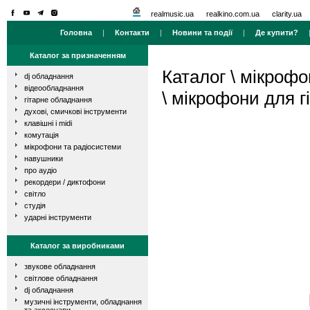
realmusic.ua
realkino.com.ua
clarity.ua
Головна
|
Контакти
|
Новини та події
|
Де купити?
Каталог за призначенням
Каталог
\
мікрофо
dj обладнання
відеообладнання
\
мікрофони для гі
гітарне обладнання
духові, смичкові інструменти
клавішні і midi
комутація
мікрофони та радіосистеми
навушники
про аудіо
рекордери / диктофони
світло
студія
ударні інструменти
Каталог за виробниками
звукове обладнання
світлове обладнання
dj обладнання
музичні інструменти, обладнання