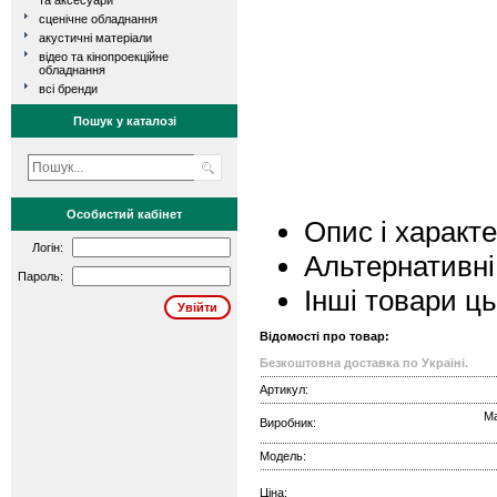
та аксесуари
сценічне обладнання
акустичні матеріали
відео та кінопроекційне
обладнання
всі бренди
Пошук у каталозі
Особистий кабінет
Опис і характ
Логін:
Альтернативні
Пароль:
Інші товари ц
Відомості про товар:
Безкоштовна доставка по Україні.
Артикул:
Ma
Виробник:
Модель:
Ціна: