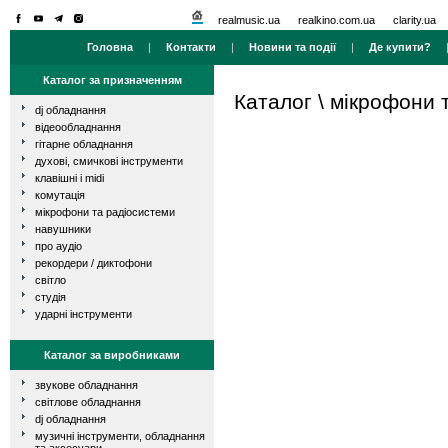
realmusic.ua
realkino.com.ua
clarity.ua
Головна
|
Контакти
|
Новини та події
|
Де купити?
Каталог за призначенням
Каталог
\
мікрофони 
dj обладнання
відеообладнання
гітарне обладнання
духові, смичкові інструменти
клавішні і midi
комутація
мікрофони та радіосистеми
навушники
про аудіо
рекордери / диктофони
світло
студія
ударні інструменти
Каталог за виробниками
звукове обладнання
світлове обладнання
dj обладнання
музичні інструменти, обладнання