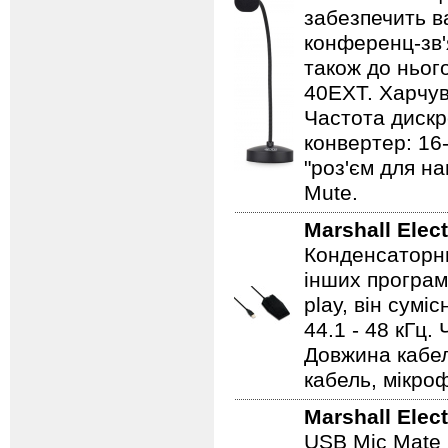
забезпечить ва
конференц-зв'
також до ньог
40EXT. Харчув
Частота дискре
конвертер: 16-
"роз'єм для на
Mute.
Marshall Elec
Конденсаторни
інших програм
play, він сумі
44.1 - 48 кГц.
Довжина кабелю
кабель, мікро
Marshall Elec
USB Mic Mate