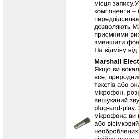
місця запису.У
компоненти – 
передпідсилюв
дозволяють MX
приємними ви
зменшити фоно
На відміну ві
Marshall Elec
Якщо ви вокалі
все, природни
текстів або о
мікрофон, роз
вишуканий зву
plug-and-play.
мікрофона ви 
або вісімкови
необроблених 