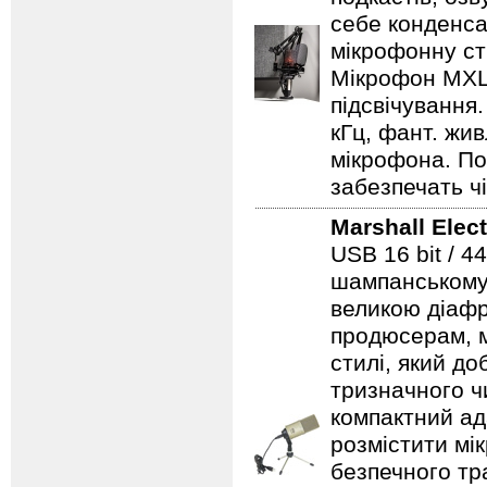
себе конденса
мікрофонну ст
Мікрофон MXL 
підсвічування.
кГц, фант. жив
мікрофона. По
забезпечать чі
Marshall Elec
USB 16 bit / 
шампанському 
великою діафр
продюсерам, м
стилі, який д
тризначного ч
компактний ад
розмістити мі
безпечного тр