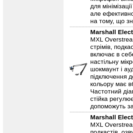
для мінімізац
але ефективно
на тому, що з
Marshall Elec
MXL Overstrea
стрімів, подка
включає в себ
настільну мік
шокмаунт і ау
підключення д
кольору має в
Частотний діап
стійка регулює
допоможуть зап
Marshall Elec
MXL Overstrea
подкастів, озв