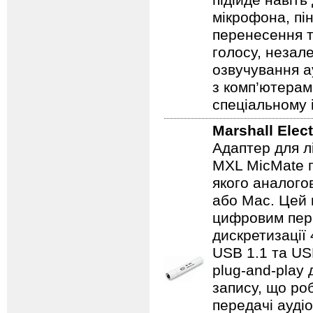
підійде навіть
мікрофона, пі
перенесення т
голосу, незале
озвучування а
з комп’ютерам
спеціальному 
Marshall Elec
Адаптер для л
MXL MicMate п
якого аналого
або Mac. Цей 
цифровим пере
дискретизації 
USB 1.1 та US
plug-and-play
запису, що ро
передачі аудіо