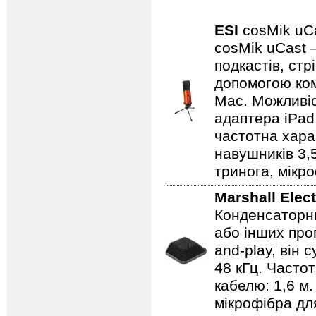
ESI
cosMik u
cosMik uCast 
подкастів, ст
допомогою ком
Mac. Можливіс
адаптера iPad 
частотна харак
навушників 3,5
тринога, мікр
Marshall Elec
Конденсаторни
або інших про
and-play, він 
48 кГц. Часто
кабелю: 1,6 м.
мікрофібра дл