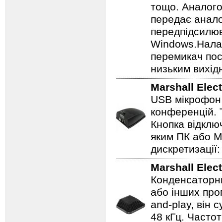
тощо. Аналого
передає аналог
передпідсилюв
Windows.Налаш
перемикач пос
низьким вихід
Marshall Elec
USB мікрофон 
конференцій. 
Кнопка відклю
яким ПК або Ma
дискретизації: 
Marshall Elec
Конденсаторни
або інших про
and-play, він 
48 кГц. Часто