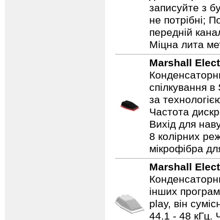
записуйте з б
не потрібні; 
передній кана
Міцна лита ме
Marshall Elec
Конденсаторни
спілкування в
за технологією
Частота дискре
Вихід для наву
8 колірних реж
мікрофібра дл
Marshall Elec
Конденсаторни
інших програм
play, він сумі
44.1 - 48 кГц.