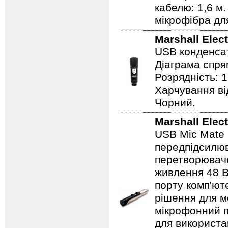
кабелю: 1,6 м.
мікрофібра дл
Marshall Elec
USB конденсат
Діаграма спрям
Розрядність: 1
Харчування від
Чорний.
Marshall Elec
USB Mic Mate
передпідсилю
перетворюваче
живлення 48 В
порту комп'ют
рішення для м
мікрофонний 
для використа