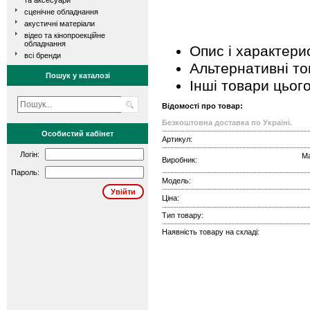
та аксесуари
сценічне обладнання
акустичні матеріали
відео та кінопроекційне
обладнання
Опис і характери
всі бренди
Альтернативні т
Пошук у каталозі
Інші товари цьог
Відомості про товар:
Безкоштовна доставка по Україні.
Особистий кабінет
Артикул:
Логін:
Ma
Виробник:
Пароль:
Модель:
Ціна:
Тип товару:
Наявність товару на складі: