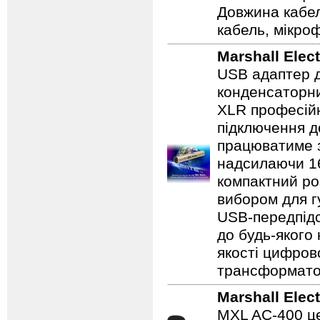
Довжина кабелю
кабель, мікро
Marshall Elec
USB адаптер д
конденсаторни
XLR професійн
підключення д
працюватиме з
надсилаючи 16
компактний ро
вибором для г
USB-передпідс
до будь-якого 
якості цифров
трансформато
Marshall Elec
MXL AC-400 це