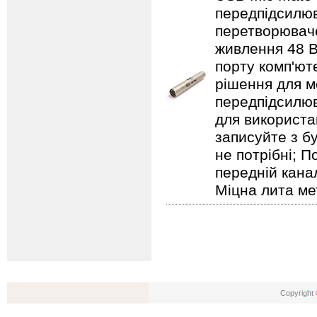
передпідсилю
перетворюваче
живлення 48 В
порту комп'ют
рішення для м
передпідсилю
для використа
записуйте з б
не потрібні; 
передній кана
Міцна лита ме
Copyright