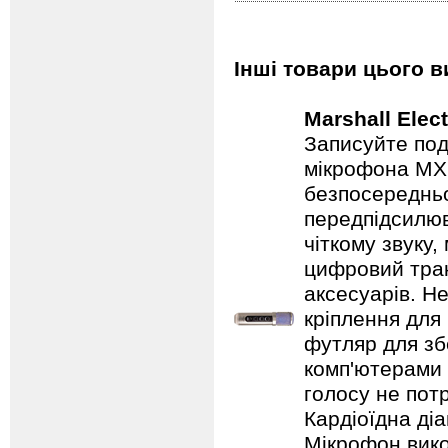
Інші товари цього 
Marshall Elec
Записуйте под
мікрофона MX
безпосередньо
передпідсилюв
чіткому звуку
цифровий трак
аксесуарів. Н
кріплення для
футляр для зб
комп'ютерами 
голосу не пот
Кардіоїдна ді
Мікрофон вико